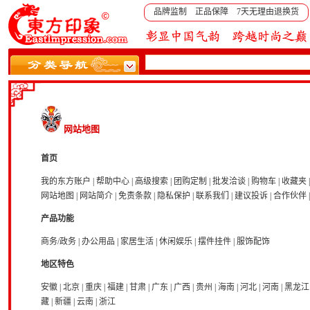
品牌监制 正品保障 7天无理由退换货
网站地图
首页
我的东方账户
|
帮助中心
|
高级搜索
|
团购定制
|
批发洽谈
|
购物车
|
收藏夹
网站地图
|
网站简介
|
免责条款
|
隐私保护
|
联系我们
|
建议投诉
|
合作伙伴
产品功能
商务/政务
|
办公用品
|
家居生活
|
休闲娱乐
|
摆件挂件
|
服饰配饰
地区特色
安徽
|
北京
|
重庆
|
福建
|
甘肃
|
广东
|
广西
|
贵州
|
海南
|
河北
|
河南
|
黑龙江
藏
|
新疆
|
云南
|
浙江