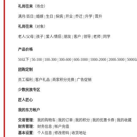
礼尚往来
（场合）
满月/百日
|
婚嫁
|
生日
|
探病
|
开业
|
乔迁
|
升学
|
晋升
礼尚往来
（对象）
老人/父母
|
孩子
|
爱人/情侣
|
朋友
|
客户
|
领导
|
老师
|
同学
产品价格
50以下
|
50-100
|
100-300
|
300-600
|
600-1000
|
1000-2000
|
2000-5000
|
5000
团购定制
员工福利
|
客户礼品
|
商家积分兑换
|
广告促销
少数民族专区
匠人匠心
我的东方帐户
交易管理
：
我的购物车
|
我的订单
|
我的积分
|
我的优惠卡券
|
我的收藏
财务管理
：
财务信息
|
帐户充值
基本设置
：
个人信息
|
修改密码
|
收货地址