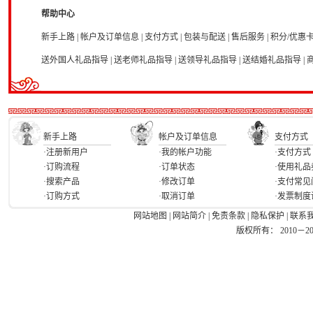
帮助中心
新手上路
|
帐户及订单信息
|
支付方式
|
包装与配送
|
售后服务
|
积分/优惠
送外国人礼品指导
|
送老师礼品指导
|
送领导礼品指导
|
送结婚礼品指导
|
新手上路
帐户及订单信息
支付方式
·注册新用户
·我的帐户功能
·支付方式
·订购流程
·订单状态
·使用礼品
·搜索产品
·修改订单
·支付常见
·订购方式
·取消订单
·发票制度
网站地图
|
网站简介
|
免责条款
|
隐私保护
|
联系
版权所有： 2010－2026 Ea