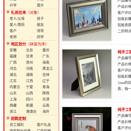
产品编号：
·升学
·晋升
产品价
礼尚往来
（对象）
客户评
·老人/父母
·孩子
铝板彩雕
·爱人/情侣
·朋友
铝板表
·客户
·领导
二的特
·老师
·同学
地区划分
（拼音为序）
·安徽
·北京
·重庆
纯手工
·福建
·甘肃
·广东
产品编号：
·广西
·贵州
·海南
产品价
·河北
·河南
·黑龙江
客户评
·湖北
·湖南
·吉林
铝板彩雕
·江苏
·江西
·辽宁
1mm
·内蒙古
·宁夏
·青海
真、独
·山东
·山西
·陕西
·上海
·四川
·天津
·西藏
·新疆
·云南
纯手工
·浙江
·港澳台
·海外
产品编号：
团购定制
产品价
·员工福利
·客户礼品
客户评