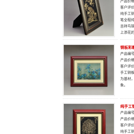
产品价
客户评
纯手工铜
笔全程
吉祥鸟
上添花
铜板彩
产品编号：
产品价
客户评
手工铜
为基材
象。
纯手工
产品编号：
产品价
客户评
纯手工铜