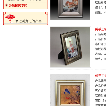
·商家积分兑换
·广告促销
铝板彩雕
少数民族专区
技术”
如生，
纯手工
产品编号：
产品价
客户评
铝板彩雕
表面，
特点，
纯手工
产品编号：
产品价
客户评
铝板彩
项目“金
鸢尾花