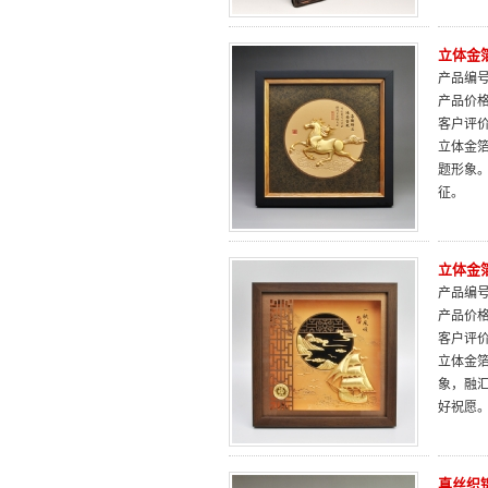
立体金
产品编号：
产品价
客户评
立体金
题形象
征。
立体金
产品编号：
产品价
客户评
立体金
象，融汇
好祝愿
真丝织