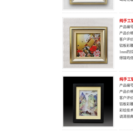
纯手工
产品编号：
产品价
客户评
铝板彩雕
1mm
得锦鸡
纯手工
产品编号：
产品价
客户评
铝板彩
彩绘技
调清丽