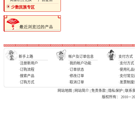
·商家积分兑换
·广告促销
少数民族专区
新手上路
帐户及订单信息
支付方式
·注册新用户
·我的帐户功能
·支付方式
·订购流程
·订单状态
·使用礼品
·搜索产品
·修改订单
·支付常见
·订购方式
·取消订单
·发票制度
网站地图
|
网站简介
|
免责条款
|
隐私保护
|
联系
版权所有： 2010－2026 Ea