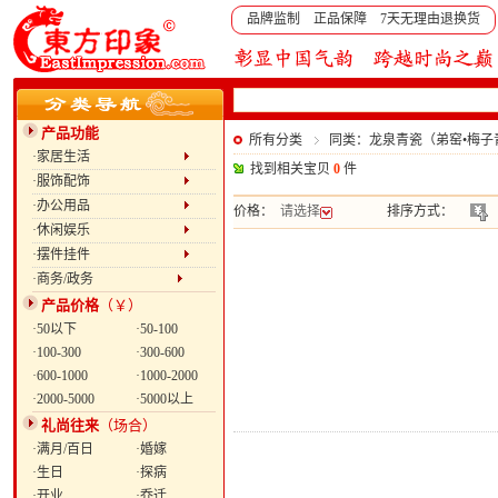
品牌监制 正品保障 7天无理由退换货
产品功能
所有分类
同类：龙泉青瓷（弟窑•梅子
·家居生活
找到相关宝贝
0
件
·服饰配饰
·办公用品
价格：
请选择
排序方式：
·休闲娱乐
·摆件挂件
·商务/政务
产品价格
（￥）
·50以下
·50-100
·100-300
·300-600
·600-1000
·1000-2000
·2000-5000
·5000以上
礼尚往来
（场合）
·满月/百日
·婚嫁
·生日
·探病
·开业
·乔迁