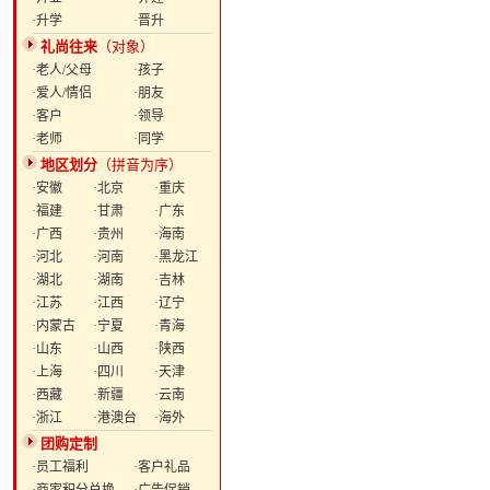
·升学
·晋升
礼尚往来
（对象）
·老人/父母
·孩子
·爱人/情侣
·朋友
·客户
·领导
·老师
·同学
地区划分
（拼音为序）
·安徽
·北京
·重庆
·福建
·甘肃
·广东
·广西
·贵州
·海南
·河北
·河南
·黑龙江
·湖北
·湖南
·吉林
·江苏
·江西
·辽宁
·内蒙古
·宁夏
·青海
·山东
·山西
·陕西
·上海
·四川
·天津
·西藏
·新疆
·云南
·浙江
·港澳台
·海外
团购定制
·员工福利
·客户礼品