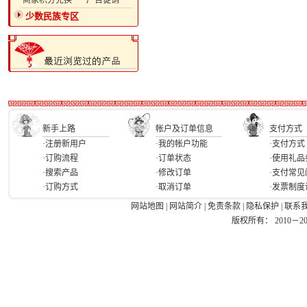
·商家积分兑换
·广告促销
少数民族专区
新手上路
帐户及订单信息
支付方式
·注册新用户
·我的帐户功能
·支付方式
·订购流程
·订单状态
·使用礼品
·搜索产品
·修改订单
·支付常见
·订购方式
·取消订单
·发票制度
网站地图
|
网站简介
|
免责条款
|
隐私保护
|
联系
版权所有： 2010－2026 Ea