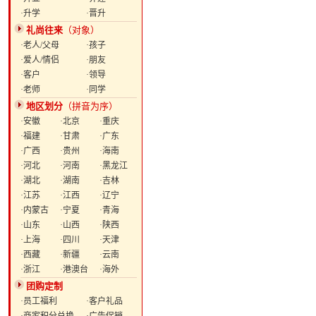
·升学
·晋升
礼尚往来
（对象）
·老人/父母
·孩子
·爱人/情侣
·朋友
·客户
·领导
·老师
·同学
地区划分
（拼音为序）
·安徽
·北京
·重庆
·福建
·甘肃
·广东
·广西
·贵州
·海南
·河北
·河南
·黑龙江
·湖北
·湖南
·吉林
·江苏
·江西
·辽宁
·内蒙古
·宁夏
·青海
·山东
·山西
·陕西
·上海
·四川
·天津
·西藏
·新疆
·云南
·浙江
·港澳台
·海外
团购定制
·员工福利
·客户礼品