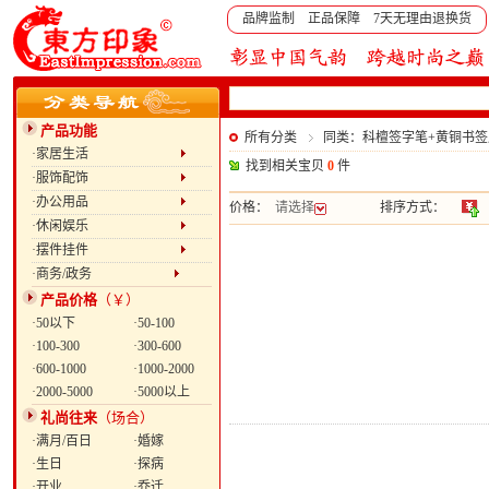
品牌监制 正品保障 7天无理由退换货
产品功能
所有分类
同类：科檀签字笔+黄铜书签尺
·家居生活
找到相关宝贝
0
件
·服饰配饰
·办公用品
价格：
请选择
排序方式：
·休闲娱乐
·摆件挂件
·商务/政务
产品价格
（￥）
·50以下
·50-100
·100-300
·300-600
·600-1000
·1000-2000
·2000-5000
·5000以上
礼尚往来
（场合）
·满月/百日
·婚嫁
·生日
·探病
·开业
·乔迁