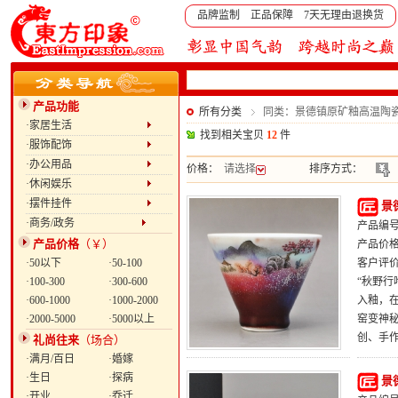
品牌监制 正品保障 7天无理由退换货
产品功能
所有分类
同类：景德镇原矿釉高温陶
·家居生活
找到相关宝贝
12
件
·服饰配饰
·办公用品
价格：
请选择
排序方式：
·休闲娱乐
·摆件挂件
景
·商务/政务
产品编号：
产品价格
（￥）
产品价
·50以下
·50-100
客户评
·100-300
·300-600
“秋野行
·600-1000
·1000-2000
入釉，在
·2000-5000
·5000以上
窑变神
创、手作
礼尚往来
（场合）
·满月/百日
·婚嫁
·生日
·探病
景
·开业
·乔迁