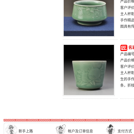
产品价
客户评
主人杯
手作精
图具有
名
产品编号：
产品价
客户评
主人杯
生的手
条，折
新手上路
帐户及订单信息
支付方式