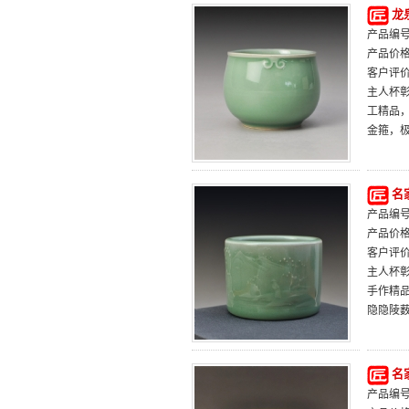
龙
产品编号：
产品价
客户评
主人杯
工精品
金箍，
名
产品编号：
产品价
客户评
主人杯
手作精
隐隐陵
名
产品编号：