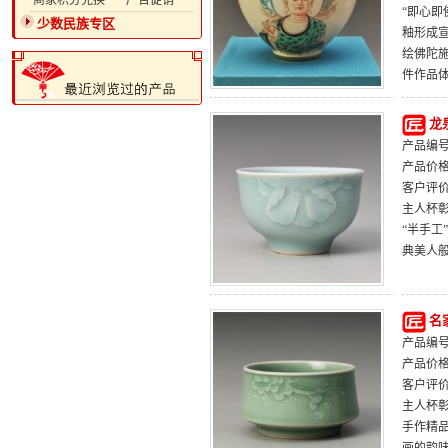
·商家积分兑换
·广告促销
“即心即
少数民族专区
釉形成宣
绘佛陀
件作品
龙
产品编号：
产品价
客户评
主人杯
“半手工
典美人
名
产品编号：
产品价
客户评
主人杯
手作精