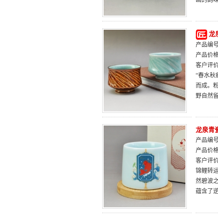
画的韵
龙
产品编号：
产品价
客户评
“春水
而成。
野自然
龙泉青
产品编号：
产品价
客户评
锦鲤转
然碧波之
蕴含了