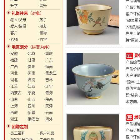
产品编号：
·升学
·晋升
产品价
礼尚往来
（对象）
客户评
·老人/父母
·孩子
“硕果累
·爱人/情侣
·朋友
入釉形成
·客户
·领导
先生工
·老师
·同学
持“原创
地区划分
（拼音为序）
·安徽
·北京
·重庆
景
·福建
·甘肃
·广东
产品编号：
·广西
·贵州
·海南
产品价
·河北
·河南
·黑龙江
客户评
·湖北
·湖南
·吉林
“延年”
·江苏
·江西
·辽宁
成仿古青
·内蒙古
·宁夏
·青海
鹤”装
·山东
·山西
·陕西
术方向
·上海
·四川
·天津
·西藏
·新疆
·云南
景
·浙江
·港澳台
·海外
产品编号：
团购定制
产品价
·员工福利
·客户礼品
客户评