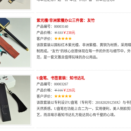
紫光檀/非洲紫檀办公三件套：友竹
产品编号：00003140
产品价格：
￥333
￥238元
客户评价：
该款套装以国标红木紫光檀、非洲紫檀、黄铜为材质，采用
制而成。“友竹”的核心创意体现在每一件的外形与细节中，
范，是一套文雅且值得玩味的办公用品。
U盘笔、书签套装：知书达礼
产品编号：00003267
产品价格：
￥316
￥226元
客户评价：
该款套装以专利设计U盘笔（专利号：201820291259X
天然质感。U盘笔在功能上合二为一，实用便利，美人侧脸剪
艺，而且喻示着知书达礼方能达到心有千壑的心境。