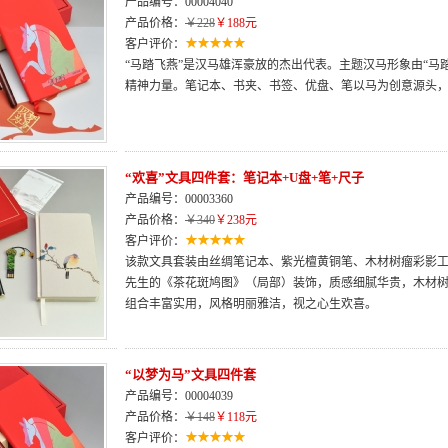
产品编号：00004040
产品价格：
￥228
￥188元
客户评价：
“马踏飞燕”是汉马雄浑豪放的杰出代表。主题汉马形象由“马
精神力量。笔记本、书夹、书签、优盘、笔以马为创意源头
“欢喜”文具四件套：笔记本+U盘+笔+尺子
产品编号：00003360
产品价格：
￥340
￥238元
客户评价：
该款文具套装由丝绸笔记本、紫光檀黄铜笔、木材树瘤彩影工
先生的《茶花斑鸠图》（局部）装饰，质感细腻华贵，木材
组合丰富实用，风格明丽雅洁，视之心生欢喜。
“以梦为马”文具四件套
产品编号：00004039
产品价格：
￥148
￥118元
客户评价：