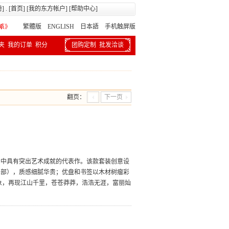
册
] . [
首页
] [
我的东方帐户
] [
帮助中心
]
繁體版
ENGLISH 日本語
手机触屏版
夹
我的订单
积分
团购定制
批发洽谈
翻页：
下一页
画中具有突出艺术成就的代表作。该款套装创意设
局部），质感细腻华贵；优盘和书签以木材树瘤彩
象，再现江山千里，苍苍莽莽，浩浩无涯，富丽灿