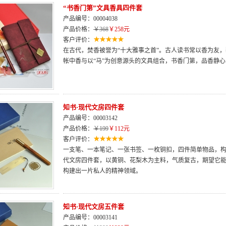
“书香门第”文具香具四件套
产品编号：00004038
产品价格：
￥368
￥258元
客户评价：
在古代，焚香被誉为“十大雅事之首”。古人读书常以香为友
帐中香与以“马”为创意源头的文具组合，书香门第，品香静
知书·现代文房四件套
产品编号：00003142
产品价格：
￥199
￥112元
客户评价：
一支笔、一本笔记、一张书签、一枚铜扣，四件简单物品，构
代文房四件套，以黄铜、花梨木为主料，气质复古，期望它
构建出一片私人的精神领域。
知书·现代文房五件套
产品编号：00003141