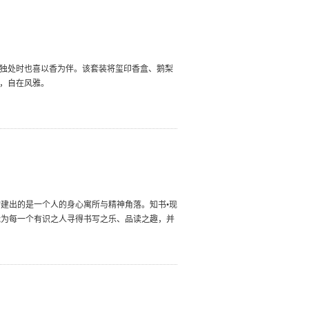
，独处时也喜以香为伴。该套装将玺印香盒、鹅梨
心，自在风雅。
建出的是一个人的身心寓所与精神角落。知书•现
能为每一个有识之人寻得书写之乐、品读之趣，并