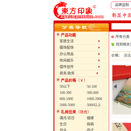
品牌监制
产品功能
所有分类
·家居生活
找到相关
·服饰配饰
·办公用品
价格：
请选
·休闲娱乐
·摆件挂件
·商务/政务
产品价格
（￥）
·50以下
·50-100
·100-300
·300-600
·600-1000
·1000-2000
·2000-5000
·5000以上
礼尚往来
（场合）
·满月/百日
·婚嫁
·生日
·探病
·开业
·乔迁