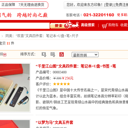
 正品保障 7天无理由退换货
您好，欢迎来东方印象！[
登录
] [
免费注
高级搜索
|
购物车
收藏
同类：“欢喜”文具四件套：笔记本+U盘+笔+尺子
宝贝
11
件
择
排序方式：
“千里江山图”文具四件套：笔记本+U盘+书签 +笔
产品编号：00003400
产品价格：
￥306
￥256元
客户评价：
《千里江山图》是中国十大传世名画之一，是宋代青绿山水
计以此为蓝本，组合丰富实用，丝绸笔记本高分辨率彩印（
影、嵌铜片/铜丝工艺呈现青绿山水画中的经典施色和具体意
烂的恢宏气象。
“以梦为马”文具五件套