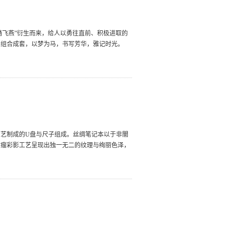
踏飞燕”衍生而来，给人以勇往直前、积极进取的
，组合成套，以梦为马，书写芳华，雅记时光。
艺制成的U盘与尺子组成。丝绸笔记本以于非闇
树瘤彩影工艺呈现出独一无二的纹理与绚丽色泽，