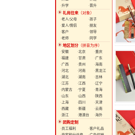
·升学
·晋升
礼尚往来
（对象）
·老人/父母
·孩子
·爱人/情侣
·朋友
·客户
·领导
·老师
·同学
地区划分
（拼音为序）
·安徽
·北京
·重庆
·福建
·甘肃
·广东
·广西
·贵州
·海南
·河北
·河南
·黑龙江
·湖北
·湖南
·吉林
·江苏
·江西
·辽宁
·内蒙古
·宁夏
·青海
·山东
·山西
·陕西
·上海
·四川
·天津
·西藏
·新疆
·云南
·浙江
·港澳台
·海外
团购定制
·员工福利
·客户礼品