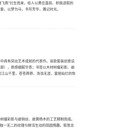
踏飞燕”衍生而来，给人以勇往直前、积极进取的
成套，以梦为马，书写芳华，雅记时光。
画中具有突出艺术成就的代表作。该款套装创意设
局部），质感细腻华贵；书签以木材树瘤彩影、嵌
现江山千里，苍苍莽莽，浩浩无涯，富丽灿烂的恢
材树瘤彩影与嵌铜丝、嵌黄杨木的工艺精制而成。
出独一无二的纹理与鲜活生动的田园情趣。取思念