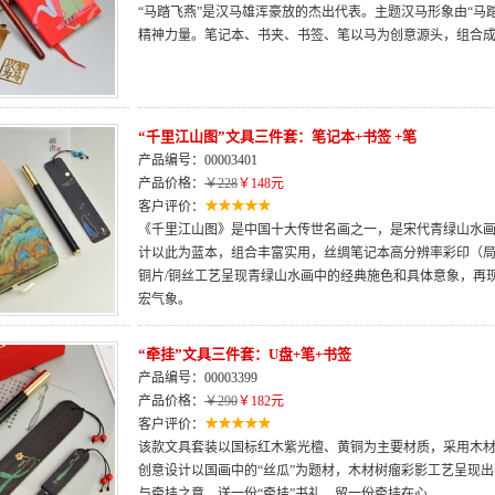
“马踏飞燕”是汉马雄浑豪放的杰出代表。主题汉马形象由“马
精神力量。笔记本、书夹、书签、笔以马为创意源头，组合
“千里江山图”文具三件套：笔记本+书签 +笔
产品编号：00003401
产品价格：
￥228
￥148元
客户评价：
《千里江山图》是中国十大传世名画之一，是宋代青绿山水
计以此为蓝本，组合丰富实用，丝绸笔记本高分辨率彩印（
铜片/铜丝工艺呈现青绿山水画中的经典施色和具体意象，再
宏气象。
“牵挂”文具三件套：U盘+笔+书签
产品编号：00003399
产品价格：
￥290
￥182元
客户评价：
该款文具套装以国标红木紫光檀、黄铜为主要材质，采用木
创意设计以国画中的“丝瓜”为题材，木材树瘤彩影工艺呈现
与牵挂之意，送一份“牵挂”书礼，留一份牵挂在心。