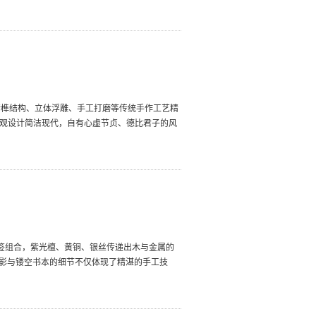
暗榫结构、立体浮雕、手工打磨等传统手作工艺精
外观设计简洁现代，自有心虚节贞、德比君子的风
）与书签组合，紫光檀、黄铜、银丝传递出木与金属的
影与镂空书本的细节不仅体现了精湛的手工技