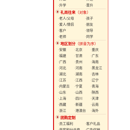
·升学
·晋升
礼尚往来
（对象）
·老人/父母
·孩子
·爱人/情侣
·朋友
·客户
·领导
·老师
·同学
地区划分
（拼音为序）
·安徽
·北京
·重庆
·福建
·甘肃
·广东
·广西
·贵州
·海南
·河北
·河南
·黑龙江
·湖北
·湖南
·吉林
·江苏
·江西
·辽宁
·内蒙古
·宁夏
·青海
·山东
·山西
·陕西
·上海
·四川
·天津
·西藏
·新疆
·云南
·浙江
·港澳台
·海外
团购定制
·员工福利
·客户礼品