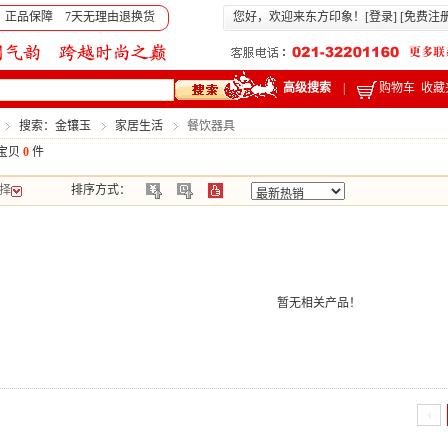
 正品保障 7天无理由退换货
您好，欢迎来东方印象！[
登录
] [
免费注
高级搜索
|
购物车
收藏
搜索：金镶玉
家居生活
餐饮器具
宝贝
0
件
择
排序方式：
暂无相关产品！