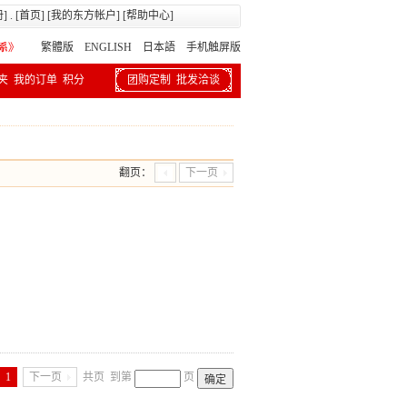
册
] . [
首页
] [
我的东方帐户
] [
帮助中心
]
繁體版
ENGLISH 日本語
手机触屏版
夹
我的订单
积分
团购定制
批发洽谈
翻页：
下一页
1
下一页
共页
到第
页