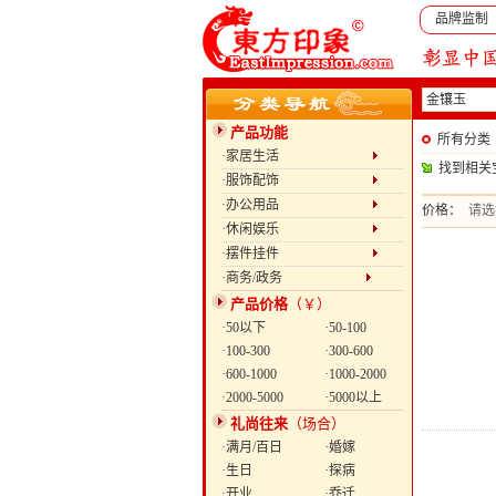
品牌监制
产品功能
所有分类
·家居生活
找到相关
·服饰配饰
·办公用品
价格：
请选
·休闲娱乐
·摆件挂件
·商务/政务
产品价格
（￥）
·50以下
·50-100
·100-300
·300-600
·600-1000
·1000-2000
·2000-5000
·5000以上
礼尚往来
（场合）
·满月/百日
·婚嫁
·生日
·探病
·开业
·乔迁