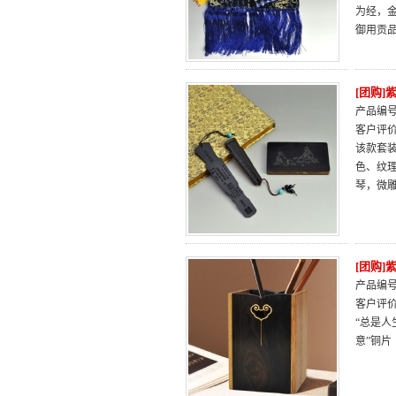
为经，
御用贡
[团购
产品编号：
客户评
该款套装
色、纹
琴，微
[团购
产品编号：
客户评
“总是人
意”铜