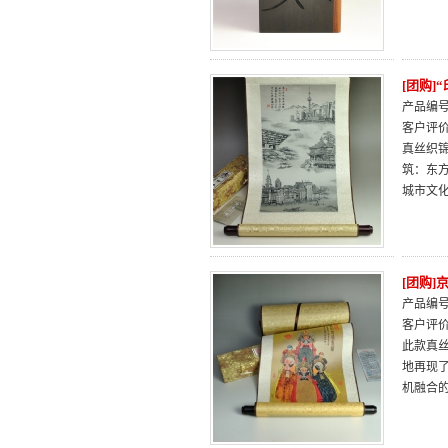
[团购]
产品编号：
客户评
真丝织
筑：东
城市文
[团购
产品编号：
客户评
此款真
地再现
机融合