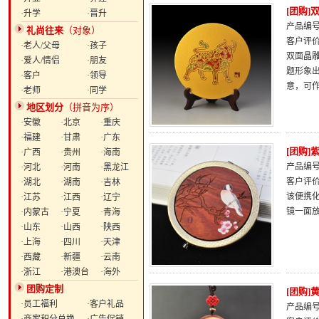
[团购
·升学
·晋升
产品编号：
礼尚往来
（对象）
客户评
·老人/父母
·孩子
双面晶雕
·爱人/情侣
·朋友
题形象
·客户
·领导
意，可
·老师
·同学
地区划分
（拼音为序）
·安徽
·北京
·重庆
·福建
·甘肃
·广东
[团购
·广西
·贵州
·海南
产品编号：
·河北
·河南
·黑龙江
客户评
·湖北
·湖南
·吉林
该便携
·江苏
·江西
·辽宁
镜一面
·内蒙古
·宁夏
·青海
·山东
·山西
·陕西
·上海
·四川
·天津
·西藏
·新疆
·云南
·浙江
·港澳台
·海外
团购定制
[团购
·员工福利
·客户礼品
产品编号：