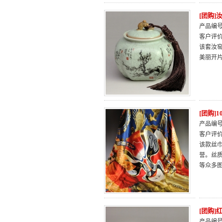
[团购
产品编号：
客户评
该套汝
美丽开
[团购]
产品编号：
客户评
该款丝巾
誉。丝
等众多
[团购
产品编号：