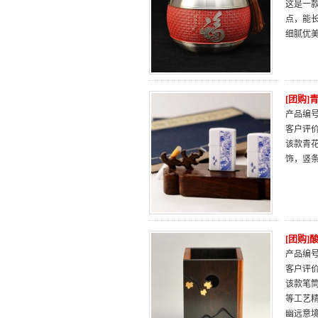
这是一
点，能
细腻优
[团购
产品编号：
客户评
该款青
饰，竖
[团购
产品编号：
客户评
该款笔筒
等工艺
幽远意