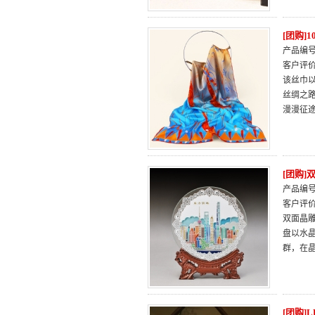
[团购
产品编号：
客户评
该丝巾
丝绸之
漫漫征
[团购]
产品编号：
客户评
双面晶雕
盘以水
群，在晶
[团购]