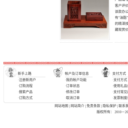
客户评
该款办
有“油
的精湛
藏观赏
新手上路
帐户及订单信息
支付方式
·注册新用户
·我的帐户功能
·支付方式
·订购流程
·订单状态
·使用礼品
·搜索产品
·修改订单
·支付常见
·订购方式
·取消订单
·发票制度
网站地图
|
网站简介
|
免责条款
|
隐私保护
|
联系
版权所有： 2010－2026 Ea