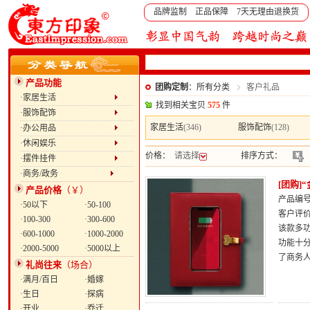
品牌监制 正品保障 7天无理由退换货
产品功能
团购定制
：所有分类
客户礼品
·家居生活
找到相关宝贝
575
件
·服饰配饰
家居生活
(346)
服饰配饰
(128)
·办公用品
·休闲娱乐
价格：
请选择
排序方式：
·摆件挂件
·商务/政务
[团购]
产品价格
（￥）
产品编号：
·50以下
·50-100
客户评
·100-300
·300-600
该款多
·600-1000
·1000-2000
功能十
·2000-5000
·5000以上
了商务
礼尚往来
（场合）
·满月/百日
·婚嫁
·生日
·探病
·开业
·乔迁