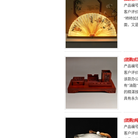
产品编号：
客户评
“柿柿如
面，又
[团购
产品编号：
客户评
该款办
有“油
的精湛
具有永
[团购
产品编号：
客户评