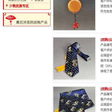
·商家积分兑换
·广告促销
客户评
少数民族专区
该包挂
作为包
[团购
产品编号：
客户评
云锦是
表作名
经（2
体现了
[团购
产品编号：
客户评
云锦是中
代表作