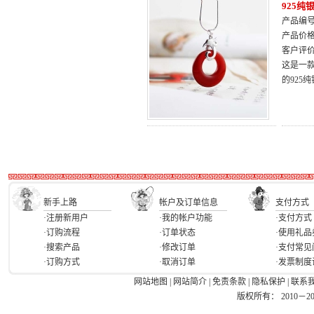
925
产品编号：
产品价
客户评
这是一
的92
新手上路
帐户及订单信息
支付方式
·注册新用户
·我的帐户功能
·支付方式
·订购流程
·订单状态
·使用礼品
·搜索产品
·修改订单
·支付常见
·订购方式
·取消订单
·发票制度
网站地图
|
网站简介
|
免责条款
|
隐私保护
|
联系
版权所有： 2010－2026 Ea