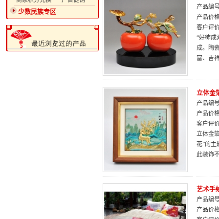
·商家积分兑换
·广告促销
产品编号：
少数民族专区
产品价
客户评
“好柿
成。陶
富、吉
立体金
产品编号：
产品价
客户评
立体金
花”的
此装饰
艺术手
产品编号：
产品价