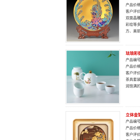
产品价
客户评
双面晶
彩绘等
方、美
珐琅彩
产品编号：
产品价
客户评
茶具套
润饱满
立体金
产品编号：
产品价
客户评