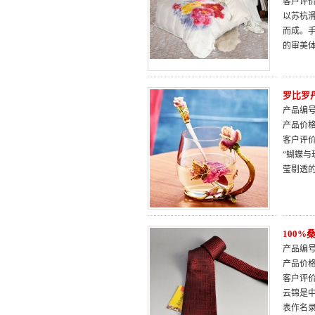
客户评
以苏杭
而成。
的审美
罗比罗
产品编号：
产品价
客户评
“蝴蝶
莹剔透
100
产品编号：
产品价
客户评
云锦是
表作名