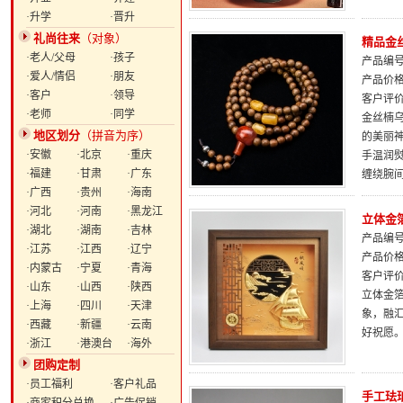
·升学
·晋升
礼尚往来
（对象）
精品金
·老人/父母
·孩子
产品编号：
·爱人/情侣
·朋友
产品价
·客户
·领导
客户评
·老师
·同学
金丝楠
地区划分
（拼音为序）
的美丽
·安徽
·北京
·重庆
手温润
·福建
·甘肃
·广东
缠绕腕
·广西
·贵州
·海南
·河北
·河南
·黑龙江
立体金
·湖北
·湖南
·吉林
产品编号：
·江苏
·江西
·辽宁
产品价
·内蒙古
·宁夏
·青海
客户评
·山东
·山西
·陕西
立体金
·上海
·四川
·天津
象，融汇
·西藏
·新疆
·云南
好祝愿
·浙江
·港澳台
·海外
团购定制
·员工福利
·客户礼品
手工珐