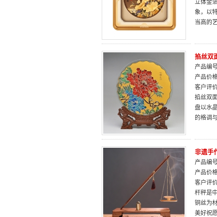
立体金
象，以
当高的
掐丝双面
产品编号：
产品价
客户评
掐丝双面
盘以水
的格调
非遗手
产品编号：
产品价
客户评
杆秤是
铜丝为材
美好祝