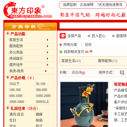
品牌监制 正品保障 7天无理由退换货
产品功能
全部产品
匠人匠心
超值特
·家居生活
所有分类
婚嫁
·服饰配饰
找到相关宝贝
66
件
·办公用品
·休闲娱乐
家居生活
(43)
服饰配饰
(23)
·摆件挂件
·商务/政务
价格：
请选择
排序方式：
产品价格
（￥）
·50以下
·50-100
窑变釉
·100-300
·300-600
产品编号：
·600-1000
·1000-2000
产品价
·2000-5000
·5000以上
客户评
礼尚往来
（场合）
“海棠
手工技
·满月/百日
·婚嫁
丽、工艺
·生日
·探病
·开业
·乔迁