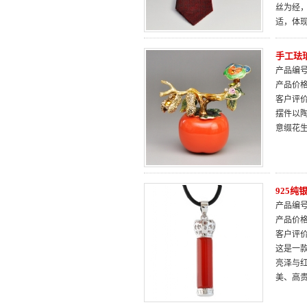
丝为经
适，体
手工珐
产品编号：
产品价
客户评
摆件以
意缀花
925
产品编号：
产品价
客户评
这是一
亮泽与
美、高