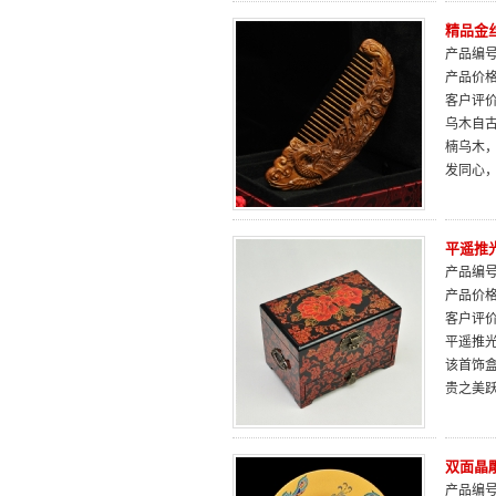
精品金
产品编号：
产品价
客户评
乌木自古
楠乌木
发同心
平遥推
产品编号：
产品价
客户评
平遥推光
该首饰
贵之美
双面晶
产品编号：