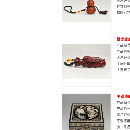
客户评
挂饰取
禄随行
赞比亚
产品编号：
产品价
客户评
手玩件
个重要
平遥漆
产品编号：
产品价
客户评
平遥漆器
胎，采