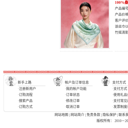
100
产品编号：
产品价
客户评
该丝巾以
竹摇清
新手上路
帐户及订单信息
支付方式
·注册新用户
·我的帐户功能
·支付方式
·订购流程
·订单状态
·使用礼品
·搜索产品
·修改订单
·支付常见
·订购方式
·取消订单
·发票制度
网站地图
|
网站简介
|
免责条款
|
隐私保护
|
联系
版权所有： 2010－2026 Ea