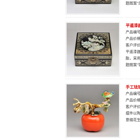
题图案
平遥漆
产品编号：
产品价
客户评
平遥漆器
胎，采
题图案
手工珐
产品编号：
产品价
客户评
摆件以
意缀花