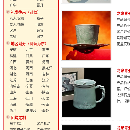
·升学
·晋升
礼尚往来
（对象）
龙泉青
·老人/父母
·孩子
产品编号：
·爱人/情侣
·朋友
产品价
·客户
·领导
客户评
·老师
·同学
马踏繁
地区划分
（拼音为序）
花型底
·安徽
·北京
·重庆
·福建
·甘肃
·广东
·广西
·贵州
·海南
·河北
·河南
·黑龙江
龙泉青
·湖北
·湖南
·吉林
产品编号：
·江苏
·江西
·辽宁
产品价
·内蒙古
·宁夏
·青海
客户评
·山东
·山西
·陕西
太湖石
·上海
·四川
·天津
计。 
·西藏
·新疆
·云南
·浙江
·港澳台
·海外
团购定制
·员工福利
·客户礼品
龙泉青