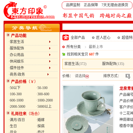
品牌监制 正品保障 7天无理由退换货
产品功能
全部产品
匠人匠心
超值特
·家居生活
所有分类
最新上市
·服饰配饰
找到相关宝贝
607
件
·办公用品
·休闲娱乐
家居生活
(372)
服饰配饰
(135)
·摆件挂件
·商务/政务
价格：
请选择
排序方式：
产品价格
（￥）
·50以下
·50-100
龙泉青
·100-300
·300-600
产品编号：
·600-1000
·1000-2000
产品价
·2000-5000
·5000以上
客户评
礼尚往来
（场合）
十二花
神底碟绽
·满月/百日
·婚嫁
檀香中
·生日
·探病
·开业
·乔迁