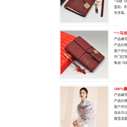
“马踏飞
直前、
年序章
“一马
产品编号：
产品价
客户评
开门红贺
象由“
100
产品编号：
产品价
客户评
该丝巾
傲雪凌