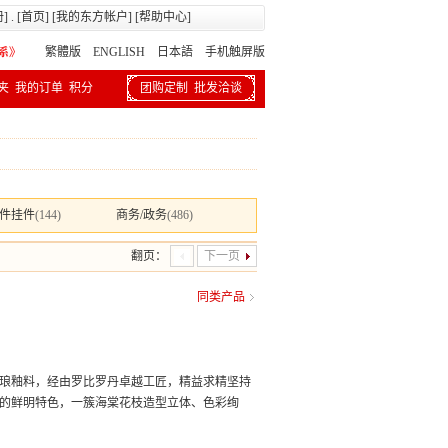
册
] . [
首页
] [
我的东方帐户
] [
帮助中心
]
繁體版
ENGLISH 日本語
手机触屏版
夹
我的订单
积分
团购定制
批发洽谈
件挂件
(144)
商务/政务
(486)
翻页：
下一页
同类产品
珐琅釉料，经由罗比罗丹卓越工匠，精益求精坚持
”的鲜明特色，一簇海棠花枝造型立体、色彩绚