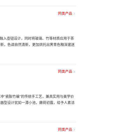
同类产品
地融入壶钮设计，同时将玻璃、竹等材质应用于茶
一新，色调自然清新，更加烘托出霁青色釉深邃迷
同类产品
冲“瓷胎竹编”的传统手工艺，兼具实用与美学价
。器型设计犹如一潭小池，嫩荷初露，给予人素洁
同类产品