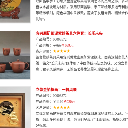
双面晶雕手工彩绘赏盘是全球高端玻璃艺术的杰出之作，多次荣
盘以水晶玻璃为材质，采用双面晶雕、手工彩绘等多道专利
等精雕细刻，配色华丽中显雅致，蕴含了友谊常青、精诚合作
礼物”。
宜兴原矿紫泥紫砂茶具六件套：长乐未央
产品编号：00003572
产品价格：
￥820
￥639元
客户评价：
该套紫砂茶具采用宜兴黄龙山原矿紫泥制成，由资深制壶艺
雅，铭文“长乐未央”既体现了中国传统书法之韵味，又饱含
息与君子风范同存，无论品茗养生还是礼赠都堪称上选。
立体金箔框画：一帆风顺
产品编号：00003872
产品价格：
￥1110
￥920元
客户评价：
立体金箔画是将黄金的观赏价值发挥到淋漓尽致的工艺品。“
象，融汇多种表现手法，为我们呈现了“江山如画、扬帆远航”
好祝愿。