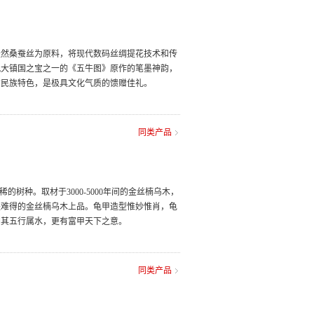
天然桑蚕丝为原料，将现代数码丝绸提花技术和传
九大镇国之宝之一的《五牛图》原作的笔墨神韵，
方民族特色，是极具文化气质的馈赠佳礼。
同类产品
树种。取材于3000-5000年间的金丝楠乌木，
是难得的金丝楠乌木上品。龟甲造型惟妙惟肖，龟
因其五行属水，更有富甲天下之意。
同类产品