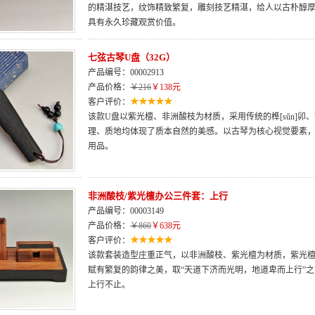
的精湛技艺，纹饰精致繁复，雕刻技艺精湛，给人以古朴醇
具有永久珍藏观赏价值。
七弦古琴U盘（32G）
产品编号：00002913
产品价格：
￥216
￥138元
客户评价：
该款U盘以紫光檀、非洲酸枝为材质，采用传统的榫[sǔn]
理、质地均体现了质本自然的美感。以古琴为核心视觉要素
用品。
非洲酸枝/紫光檀办公三件套：上行
产品编号：00003149
产品价格：
￥860
￥638元
客户评价：
该款套装造型庄重正气，以非洲酸枝、紫光檀为材质，紫光
赋有繁复的韵律之美，取“天道下济而光明，地道卑而上行”
上行不止。