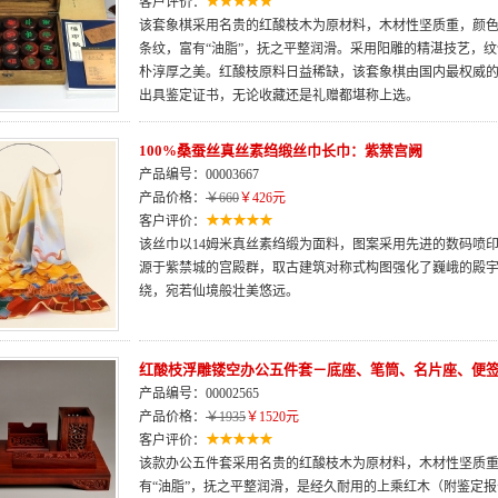
客户评价：
该套象棋采用名贵的红酸枝木为原材料，木材性坚质重，颜
条纹，富有“油脂”，抚之平整润滑。采用阳雕的精湛技艺，
朴淳厚之美。红酸枝原料日益稀缺，该套象棋由国内最权威的
出具鉴定证书，无论收藏还是礼赠都堪称上选。
100%桑蚕丝真丝素绉缎丝巾长巾：紫禁宫阙
产品编号：00003667
产品价格：
￥660
￥426元
客户评价：
该丝巾以14姆米真丝素绉缎为面料，图案采用先进的数码喷
源于紫禁城的宫殿群，取古建筑对称式构图强化了巍峨的殿
绕，宛若仙境般壮美悠远。
红酸枝浮雕镂空办公五件套－底座、笔筒、名片座、便
产品编号：00002565
产品价格：
￥1935
￥1520元
客户评价：
该款办公五件套采用名贵的红酸枝木为原材料，木材性坚质
有“油脂”，抚之平整润滑，是经久耐用的上乘红木（附鉴定