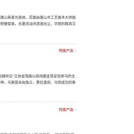
以唐山骨瓷为瓷体，花面由唐山市工艺美术大师姚
态矫健俊美，水墨浓淡间清逸出尘，华丽的鞍具又
同类产品
马踏祥云”立体金箔画以高纯度金箔呈现奔马的主
精神，马更是自由独立、勇往直前、马到成功的象
同类产品