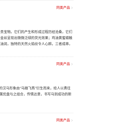
同类产品
珍贵宝物。它们的产生和形成过程历经沧桑，它们
缕金丝呈现出微微泛绿的荧光效果；鸡油黄蜜蜡触
腻油润，独特的天然火焰纹令人心醉。三者成串，
同类产品
上的汉马形象由“马踏飞燕”衍生而来，给人以勇往
金属优盘与之组合，传情达意，书写马到成功的新
同类产品