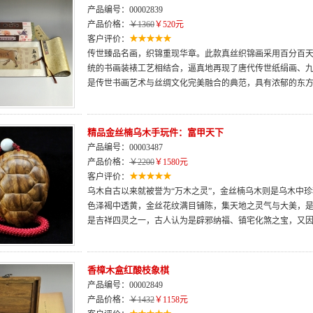
产品编号：00002839
产品价格：
￥1360
￥520元
客户评价：
传世臻品名画，织锦重现华章。此款真丝织锦画采用百分百
统的书画装裱工艺相结合，逼真地再现了唐代传世纸绢画、
是传世书画艺术与丝绸文化完美融合的典范，具有浓郁的东
精品金丝楠乌木手玩件：富甲天下
产品编号：00003487
产品价格：
￥2200
￥1580元
客户评价：
乌木自古以来就被誉为“万木之灵”，金丝楠乌木则是乌木中珍稀的
色泽褐中透黄，金丝花纹满目铺陈，集天地之灵气与大美，
是吉祥四灵之一，古人认为是辟邪纳福、镇宅化煞之宝，又
香樟木盒红酸枝象棋
产品编号：00002849
产品价格：
￥1432
￥1158元