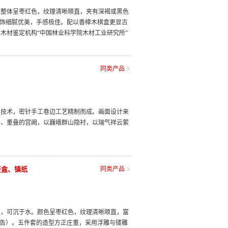
色整体呈枣红色，纹理清晰顺直，夹有深褐或黑色
纹饰细腻优美，手感极佳。配以香樟木棋盒更显古
木材鉴定机构“中国林业科学院木材工业研究所”
同类产品
印技术，密针手工卷边工艺精制而成。画面设计来
宇、重叠的宫阙，以巍峨群山隐衬，以瑞气祥云萦
签盒、镇纸
同类产品
重，可沉于水。颜色呈枣红色，纹理清晰顺直，富
报告）。五件套的造型方正庄重，采用浮雕与镂雕