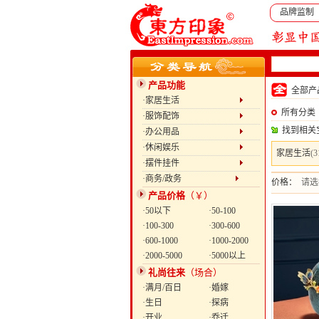
品牌监制
产品功能
全部
·家居生活
所有分类
·服饰配饰
找到相关
·办公用品
·休闲娱乐
家居生活
(3
·摆件挂件
·商务/政务
价格：
请选
产品价格
（￥）
·50以下
·50-100
·100-300
·300-600
·600-1000
·1000-2000
·2000-5000
·5000以上
礼尚往来
（场合）
·满月/百日
·婚嫁
·生日
·探病
·开业
·乔迁