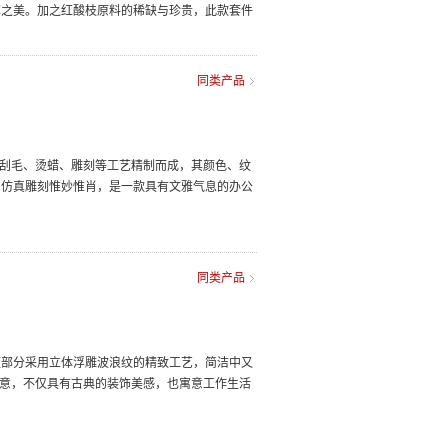
厚之美。加之红酸枝原料的稀缺与珍贵，此款套件
同类产品
卯、刮毛、烫蜡、雕刻等工艺精制而成，其颜色、纹
，仿真雕刻惟妙惟肖，是一款具有文雅气息的办公
同类产品
檀部分采用立体浮雕波浪纹的精致工艺，简洁中又
之意，不仅具有古典的装饰美感，也寓意工作生活