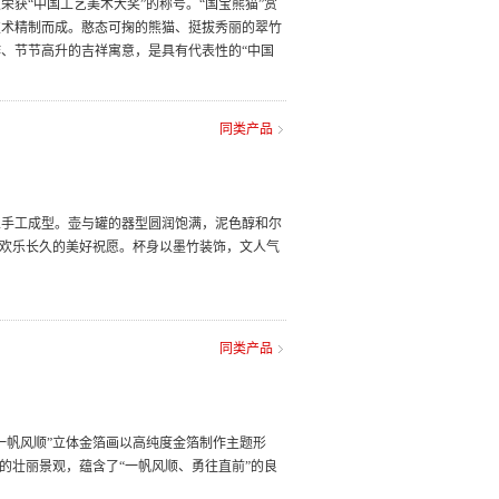
获“中国工艺美术大奖”的称号。“国宝熊猫”赏
技术精制而成。憨态可掬的熊猫、挺拔秀丽的翠竹
、节节高升的吉祥寓意，是具有代表性的“中国
同类产品
人手工成型。壶与罐的器型圆润饱满，泥色醇和尔
着欢乐长久的美好祝愿。杯身以墨竹装饰，文人气
同类产品
一帆风顺”立体金箔画以高纯度金箔制作主题形
的壮丽景观，蕴含了“一帆风顺、勇往直前”的良