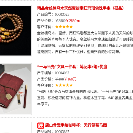
精品金丝楠乌木天然蜜蜡南红玛瑙佛珠手串（孤品）
产品编号：00003525
产品价格：
￥3800
￥2880元
客户评价：
金丝楠乌木、蜜蜡、南红玛瑙都是大自然赐予人类的天然的
的美丽神奇每每予人惊喜。金丝楠乌木串珠细细端详可见缕
手温润熨帖，云雾状的纹理变幻莫测；玫瑰红的南红玛瑙细
缠绕腕间，自有一种古朴优雅，返璞归真的独特韵味。
“一马当先”文具三件套：笔记本+笔+优盘
产品编号：00004037
产品价格：
￥198
￥168元
客户评价：
“马踏飞燕”是汉马雄浑豪放的杰出代表。“一马当先”笔记本
直前、积极进取的精神力量。科檀木签字笔、64G容量古典
年序章。
唐山骨瓷手绘咖啡杯：天行健鞍马图
产品编号：00003867