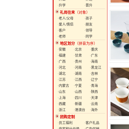
·升学
·晋升
礼尚往来
（对象）
·老人/父母
·孩子
·爱人/情侣
·朋友
·客户
·领导
·老师
·同学
地区划分
（拼音为序）
·安徽
·北京
·重庆
·福建
·甘肃
·广东
·广西
·贵州
·海南
·河北
·河南
·黑龙江
·湖北
·湖南
·吉林
·江苏
·江西
·辽宁
·内蒙古
·宁夏
·青海
·山东
·山西
·陕西
·上海
·四川
·天津
·西藏
·新疆
·云南
·浙江
·港澳台
·海外
团购定制
·员工福利
·客户礼品