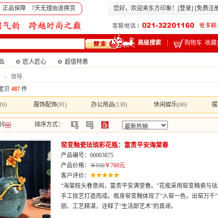
 正品保障 7天无理由退换货
您好，欢迎来东方印象！[
登录
] [
免费注
高级搜索
|
购物车
收藏
产品
匠人匠心
超值特惠
领导
宝贝
487
件
16)
服饰配饰
(91)
办公用品
(130)
休闲娱乐
(66)
摆
择
排序方式：
窑变釉瓷珐琅彩花瓶：富贵平安海棠春
产品编号：00003875
产品价格：
￥930
￥760元
客户评价：
“海棠枝头春意闹，富贵平安满堂春。”花瓶采用窑变釉瓷与
手工技艺打造而成。瓶身窑变釉体现了“入窑一色，出窑万千
丽、工艺精湛，诠释了“生活即艺术”的真谛。