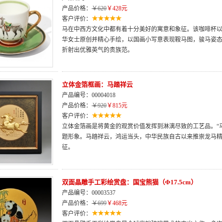
产品价格：
￥620
￥428元
客户评价：
马在中西方文化中都有着十分美好的寓意和象征。该咖啡杯
华女士原创并精心手绘，以国画小写意表现鞍马图，骏马姿
折射出优雅英气的贵族范。
立体金箔框画：马踏祥云
产品编号：00004018
产品价格：
￥920
￥815元
客户评价：
立体金箔画是将黄金的观赏价值发挥到淋漓尽致的工艺品。“
题形象。马踏祥云，鸿运当头，中华民族自古以来推崇龙马
征。
双面晶雕手工彩绘赏盘：国宝熊猫（Φ17.5cm）
产品编号：00003537
产品价格：
￥699
￥468元
客户评价：