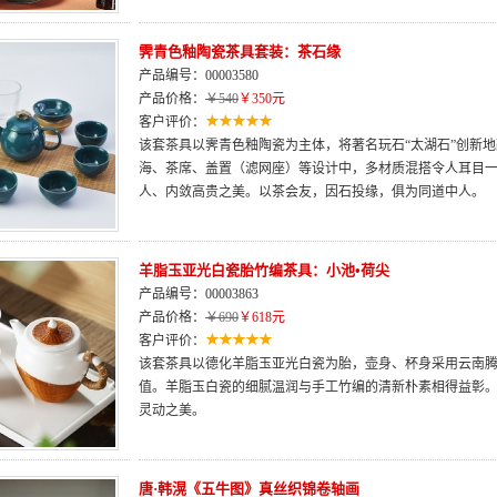
霁青色釉陶瓷茶具套装：茶石缘
产品编号：00003580
产品价格：
￥540
￥350元
客户评价：
该套茶具以霁青色釉陶瓷为主体，将著名玩石“太湖石”创新
海、茶席、盖置（滤网座）等设计中，多材质混搭令人耳目
人、内敛高贵之美。以茶会友，因石投缘，俱为同道中人。
羊脂玉亚光白瓷胎竹编茶具：小池•荷尖
产品编号：00003863
产品价格：
￥690
￥618元
客户评价：
该套茶具以德化羊脂玉亚光白瓷为胎，壶身、杯身采用云南腾
值。羊脂玉白瓷的细腻温润与手工竹编的清新朴素相得益彰
灵动之美。
唐·韩滉《五牛图》真丝织锦卷轴画