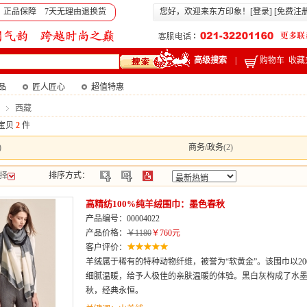
 正品保障 7天无理由退换货
您好，欢迎来东方印象！[
登录
] [
免费注
高级搜索
|
购物车
收藏
产品
匠人匠心
超值特惠
西藏
宝贝
2
件
)
商务/政务
(2)
择
排序方式：
高精纺100%纯羊绒围巾：墨色春秋
产品编号：00004022
产品价格：
￥1180
￥760元
客户评价：
羊绒属于稀有的特种动物纤维，被誉为“软黄金”。该围巾以2
细腻温暖，给予人极佳的亲肤温暖的体验。黑白灰构成了水
秋，经典永恒。