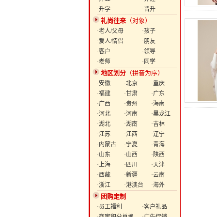
·升学
·晋升
礼尚往来
（对象）
·老人/父母
·孩子
·爱人/情侣
·朋友
·客户
·领导
·老师
·同学
地区划分
（拼音为序）
·安徽
·北京
·重庆
·福建
·甘肃
·广东
·广西
·贵州
·海南
·河北
·河南
·黑龙江
·湖北
·湖南
·吉林
·江苏
·江西
·辽宁
·内蒙古
·宁夏
·青海
·山东
·山西
·陕西
·上海
·四川
·天津
·西藏
·新疆
·云南
·浙江
·港澳台
·海外
团购定制
·员工福利
·客户礼品