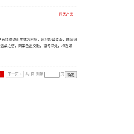
同类产品
0支高精纺纯山羊绒为材质，质地轻薄柔滑，触感细
增温柔之感，图案色墨交融，凛冬深处，梅香如
1
下一页
共1页
到第
页