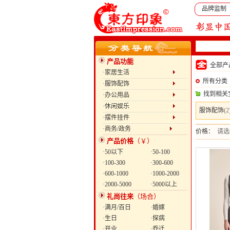
品牌监制
产品功能
全部
·家居生活
所有分类
·服饰配饰
找到相关
·办公用品
·休闲娱乐
服饰配饰
(2
·摆件挂件
·商务/政务
价格：
请选
产品价格
（￥）
·50以下
·50-100
·100-300
·300-600
·600-1000
·1000-2000
·2000-5000
·5000以上
礼尚往来
（场合）
·满月/百日
·婚嫁
·生日
·探病
·开业
·乔迁