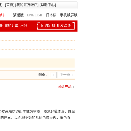
册
] . [
首页
] [
我的东方帐户
] [
帮助中心
]
繁體版
ENGLISH 日本語
手机触屏版
夹
我的订单
积分
团购定制
批发洽谈
翻页：
下一页
同类产品
00支高精纺纯山羊绒为材质，质地轻薄柔滑，触感
墨的世界，以面积不等的几何色块呈现，墨色春