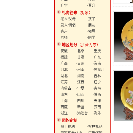
·升学
·晋升
礼尚往来
（对象）
·老人/父母
·孩子
·爱人/情侣
·朋友
·客户
·领导
·老师
·同学
地区划分
（拼音为序）
·安徽
·北京
·重庆
·福建
·甘肃
·广东
·广西
·贵州
·海南
·河北
·河南
·黑龙江
·湖北
·湖南
·吉林
·江苏
·江西
·辽宁
·内蒙古
·宁夏
·青海
·山东
·山西
·陕西
·上海
·四川
·天津
·西藏
·新疆
·云南
·浙江
·港澳台
·海外
团购定制
·员工福利
·客户礼品