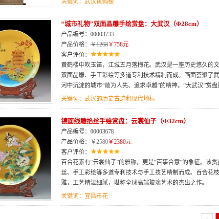
关键词：武汉黄鹤楼
“城市礼物”双面晶雕手绘赏盘：大武汉（Φ28cm）
产品编号：00003733
产品价格：
￥1268
￥758元
客户评价：
黄鹤楼中吹玉笛，江城五月落梅花。武汉是一座历史悠久的
双面晶雕、手工彩绘等多道专利技术精制而成。画面荟聚了
河中沉淀的城市“敢为人先、追求卓越”的精神。“大武汉”赏盘
关键词：武汉的历史古迹和现代地标
镜面线雕掐丝手绘赏盘：云裳仙子（Φ32cm）
产品编号：00003678
产品价格：
￥2580
￥2380元
客户评价：
百合花素有“云裳仙子”的雅称，更是“百事合意”的象征。该
丝、手工彩绘等多道专利技术与手工技艺精制而成。百合花
雅，工艺精湛细腻，堪称全球高端玻璃艺术的杰出之作。
关键词：宜昌市花