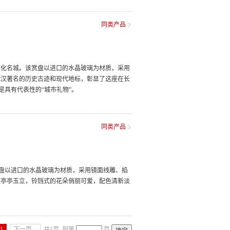
同类产品
文化名城。该赏盘以进口的水晶玻璃为材质，采用
武汉著名的历史古迹和现代地标，彰显了这座在长
是具有代表性的“城市礼物”。
同类产品
赏盘以进口的水晶玻璃为材质，采用镜面线雕、掐
枝亭亭玉立，铃铛式的花朵俏丽可爱，配色清新淡
1
下一页
共1页
到第
页