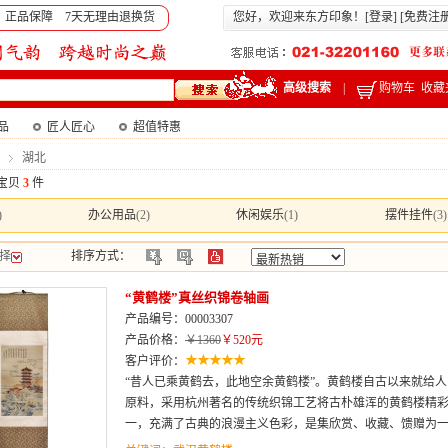
 正品保障 7天无理由退换货
您好，欢迎来东方印象！[
登录
] [
免费注
高级搜索
|
购物车
收藏
产品
匠人匠心
超值特惠
湖北
宝贝
3
件
)
办公用品
(2)
休闲娱乐
(1)
摆件挂件
(3)
择
排序方式：
“黄鹤楼”真丝织锦卷轴画
产品编号：00003307
产品价格：
￥1360
￥520元
客户评价：
“昔人已乘黄鹤去，此地空余黄鹤楼”。黄鹤楼自古以来就给
原料，采用杭州著名的传统织锦工艺将古朴雄浑的黄鹤楼精
一，充满了古典的浪漫主义色彩，是集欣赏、收藏、馈赠为