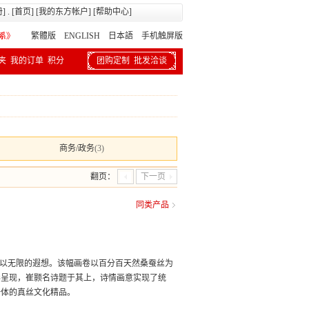
册
] . [
首页
] [
我的东方帐户
] [
帮助中心
]
繁體版
ENGLISH 日本語
手机触屏版
夹
我的订单
积分
团购定制
批发洽谈
商务/政务
(3)
翻页：
下一页
同类产品
人以无限的遐想。该幅画卷以百分百天然桑蚕丝为
彩呈现，崔颢名诗题于其上，诗情画意实现了统
一体的真丝文化精品。