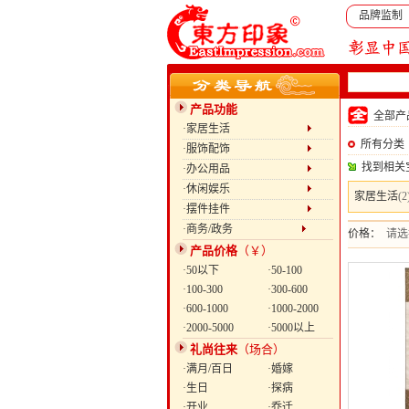
品牌监制
产品功能
全部
·家居生活
所有分类
·服饰配饰
找到相关
·办公用品
·休闲娱乐
家居生活
(2
·摆件挂件
·商务/政务
价格：
请选
产品价格
（￥）
·50以下
·50-100
·100-300
·300-600
·600-1000
·1000-2000
·2000-5000
·5000以上
礼尚往来
（场合）
·满月/百日
·婚嫁
·生日
·探病
·开业
·乔迁