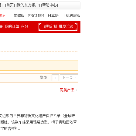
册
] . [
首页
] [
我的东方帐户
] [
帮助中心
]
繁體版
ENGLISH 日本語
手机触屏版
夹
我的订单
积分
团购定制
批发洽谈
翻页：
下一页
同类产品
教科文组织的世界非物质文化遗产保护名录（全球唯
的巅峰。该款车挂采用钱袋造型，梅子青釉面浓翠
聚宝的吉祥礼。