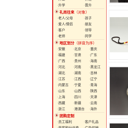
·升学
·晋升
礼尚往来
（对象）
·老人/父母
·孩子
·爱人/情侣
·朋友
·客户
·领导
·老师
·同学
地区划分
（拼音为序）
·安徽
·北京
·重庆
·福建
·甘肃
·广东
·广西
·贵州
·海南
·河北
·河南
·黑龙江
·湖北
·湖南
·吉林
·江苏
·江西
·辽宁
·内蒙古
·宁夏
·青海
·山东
·山西
·陕西
·上海
·四川
·天津
·西藏
·新疆
·云南
·浙江
·港澳台
·海外
团购定制
·员工福利
·客户礼品