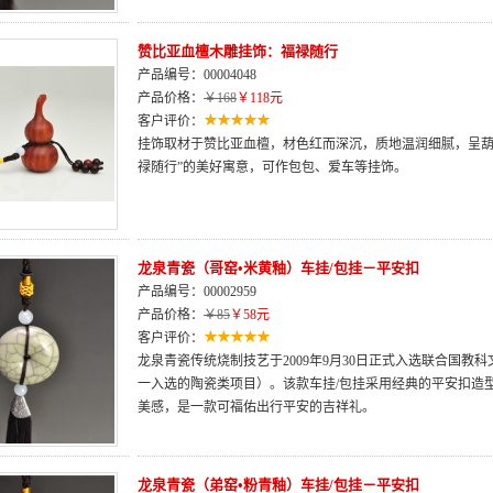
赞比亚血檀木雕挂饰：福禄随行
产品编号：00004048
产品价格：
￥168
￥118元
客户评价：
挂饰取材于赞比亚血檀，材色红而深沉，质地温润细腻，呈葫
禄随行”的美好寓意，可作包包、爱车等挂饰。
龙泉青瓷（哥窑•米黄釉）车挂/包挂－平安扣
产品编号：00002959
产品价格：
￥85
￥58元
客户评价：
龙泉青瓷传统烧制技艺于2009年9月30日正式入选联合国
一入选的陶瓷类项目）。该款车挂/包挂采用经典的平安扣造
美感，是一款可福佑出行平安的吉祥礼。
龙泉青瓷（弟窑•粉青釉）车挂/包挂－平安扣