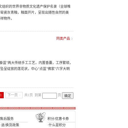
教科文组织的世界非物质文化遗产保护名录（全球唯
哥窑瓷灰青釉，釉面开片，呈现出随性自然的美
吉祥物件。
同类产品
景泰蓝”两大传统手工工艺，内置香囊，工序繁琐，
坠呈绽放的莲花状，中心“点蓝”佛家“六字大明
1
下一页
共1页
到第
页
售后服务
积分/优惠卡券
·退/换货政策
·什么是积分