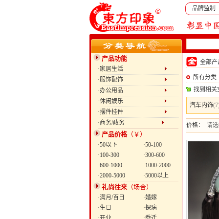
品牌监制
产品功能
全部
·家居生活
所有分类
·服饰配饰
找到相关
·办公用品
·休闲娱乐
汽车内饰
(7
·摆件挂件
·商务/政务
价格：
请选
产品价格
（￥）
·50以下
·50-100
·100-300
·300-600
·600-1000
·1000-2000
·2000-5000
·5000以上
礼尚往来
（场合）
·满月/百日
·婚嫁
·生日
·探病
·开业
·乔迁