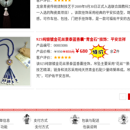
客户评价：
龙泉青瓷传统烧制技艺于2009年9月30日正式入选联合国
一入选的陶瓷类项目）。该款挂饰采用经典的平安扣造型，
感，可作车挂、包挂、门把手挂饰等，是一款可福佑平安的
925纯银镀金花丝景泰蓝香囊“青金石”挂饰：平安吉祥
产品编号：00003086
￥680
2
产品价格：
￥950
￥855元
余
件
客户评价：
该925纯银镀金花丝景泰蓝香囊挂饰，吊坠主要采用“花丝”“
技艺精湛；链身和流苏采用纯天然青金石配少量砗榘串成。吊
咒”，可护佑平安吉祥。
单信息
支付方式
包装与配送
户功能
·支付方式
·包装说明