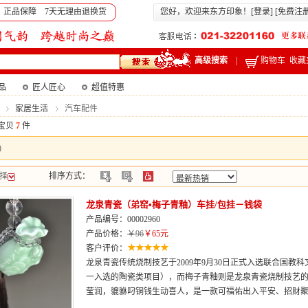
 正品保障 7天无理由退换货
您好，欢迎来东方印象！[
登录
] [
免费注
高级搜索
|
购物车
收藏
产品
匠人匠心
超值特惠
家居生活
汽车配件
宝贝
7
件
)
择
排序方式：
龙泉青瓷（弟窑•梅子青釉）车挂/包挂－钱袋
产品编号：00002960
产品价格：
￥96
￥65元
客户评价：
龙泉青瓷传统烧制技艺于2009年9月30日正式入选联合国
一入选的陶瓷类项目），而梅子青釉则是龙泉青瓷烧制技艺
莹润，貔貅叼铜钱生动喜人，是一款可福佑出入平安、招财