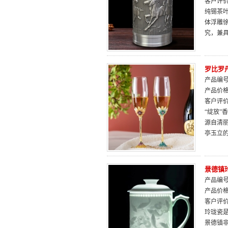
客户评
纯锡茶
体浮雕
究，兼
罗比罗
产品编号：
产品价
客户评
“绽放
源自清
亭玉立
景德镇
产品编号：
产品价
客户评
玲珑瓷
景德镇非