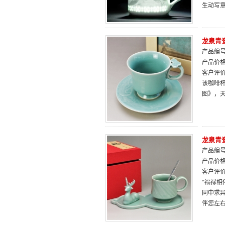
生动写
龙泉青
产品编号：
产品价
客户评
该咖啡
图》，
龙泉青
产品编号：
产品价
客户评
“福禄
同中求
伴您左