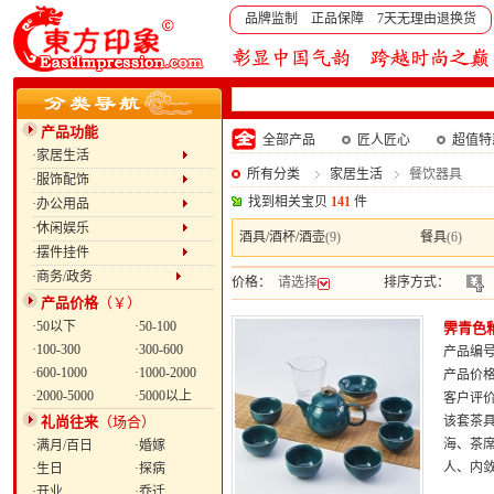
品牌监制 正品保障 7天无理由退换货
产品功能
全部产品
匠人匠心
超值特
·家居生活
所有分类
家居生活
餐饮器具
·服饰配饰
找到相关宝贝
141
件
·办公用品
·休闲娱乐
酒具/酒杯/酒壶
(9)
餐具
(6)
·摆件挂件
·商务/政务
价格：
请选择
排序方式：
产品价格
（￥）
·50以下
·50-100
霁青色
·100-300
·300-600
产品编号：
·600-1000
·1000-2000
产品价
·2000-5000
·5000以上
客户评
礼尚往来
（场合）
该套茶
海、茶
·满月/百日
·婚嫁
人、内
·生日
·探病
·开业
·乔迁