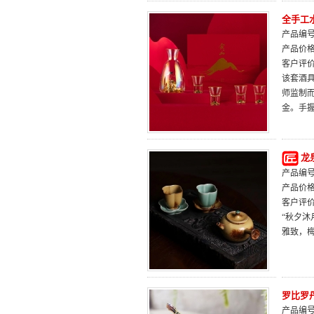
全手工
产品编号：
产品价
客户评
该套酒
师监制
金。手
龙
产品编号：
产品价
客户评
“秋夕
雅致，
罗比罗
产品编号：