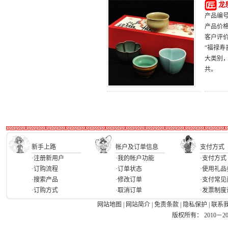
龙
产品编号：
产品价
客户评
“福禄
大类别
共。
新手上路
帐户及订单信息
支付方式
·注册新用户
·我的帐户功能
·支付方式
·订购流程
·订单状态
·使用礼品
·搜索产品
·修改订单
·支付常见
·订购方式
·取消订单
·发票制度
网站地图
|
网站简介
|
免责条款
|
隐私保护
|
联系
版权所有： 2010－2026 Ea