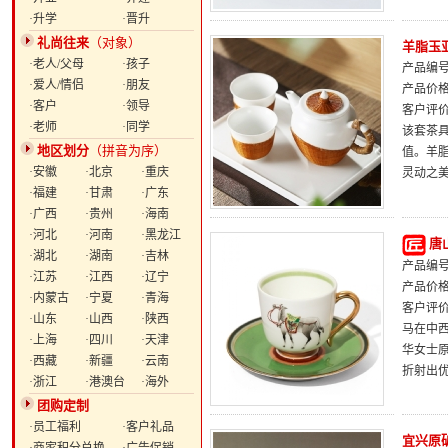
·升学
·晋升
礼尚往来
（对象）
羊脂玉
·老人/父母
·孩子
产品编号：
·爱人/情侣
·朋友
产品价
·客户
·领导
客户评
·老师
·同学
该套茶
地区划分
（拼音为序）
值。羊
·安徽
·北京
·重庆
灵动之
·福建
·甘肃
·广东
·广西
·贵州
·海南
·河北
·河南
·黑龙江
唐
·湖北
·湖南
·吉林
产品编号：
·江苏
·江西
·辽宁
产品价
·内蒙古
·宁夏
·青海
客户评
·山东
·山西
·陕西
马在中
·上海
·四川
·天津
华女士
·西藏
·新疆
·云南
折射出
·浙江
·港澳台
·海外
团购定制
·员工福利
·客户礼品
宜兴原