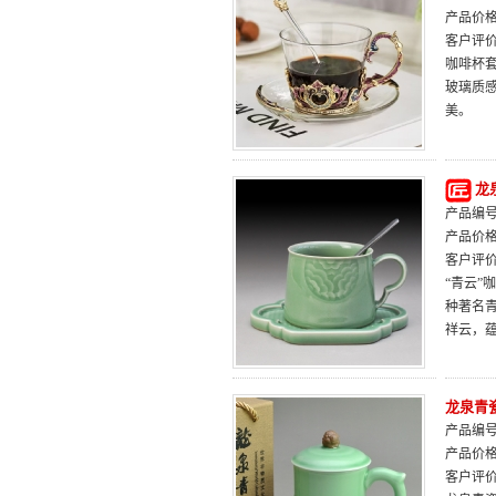
产品价
客户评
咖啡杯
玻璃质感
美。
龙
产品编号：
产品价
客户评
“青云
种著名
祥云，
龙泉青
产品编号：
产品价
客户评