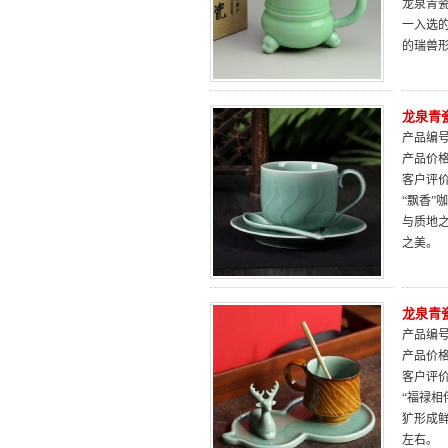
龙泉青瓷
一入选
的瑞兽
龙泉青
产品编号：
产品价
客户评
“飘香
与质地
之美。
龙泉青
产品编号：
产品价
客户评
“福禄
犷形成
左右。