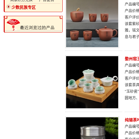
·商家积分兑换
·广告促销
产品编号：
少数民族专区
产品价
客户评
该套紫
雅，铭
息与君
婺州窑
产品编号：
产品价
客户评
该套茶
“玉砂瓷
圆地方
纯锡茶
产品编号：
产品价