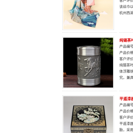
客户评
该丝巾
杭州西
纯锡茶
产品编号：
产品价
客户评
纯锡茶
体浮雕
究，兼
平遥漆
产品编号：
产品价
客户评
平遥漆器
胎，采