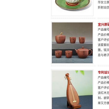
华女士
折射出
宜兴原
产品编号：
产品价
客户评
该套紫
雅，铭
息与君
专利设
产品编号：
产品价
客户评
该红木
刻、嵌
单又方