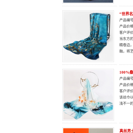
“世界
产品编号：
产品价
客户评
当东方
精卷边
融，将
100
产品编号：
产品价
客户评
该丝巾
浅不一
真丝男