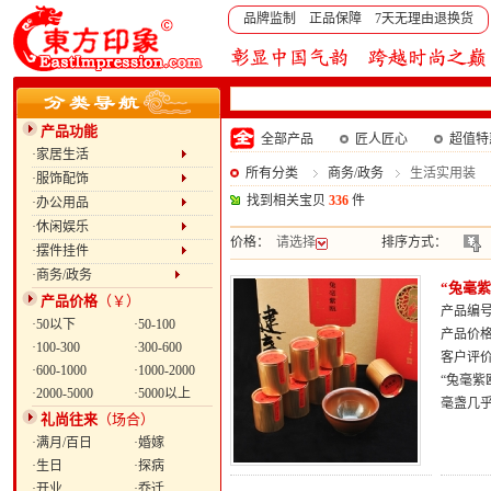
品牌监制 正品保障 7天无理由退换货
产品功能
全部产品
匠人匠心
超值特
·家居生活
所有分类
商务/政务
生活实用装
·服饰配饰
找到相关宝贝
336
件
·办公用品
·休闲娱乐
价格：
请选择
排序方式：
·摆件挂件
·商务/政务
“兔毫
产品价格
（￥）
产品编号：
·50以下
·50-100
产品价
·100-300
·300-600
客户评
·600-1000
·1000-2000
“兔毫
·2000-5000
·5000以上
毫盏几
礼尚往来
（场合）
·满月/百日
·婚嫁
·生日
·探病
·开业
·乔迁