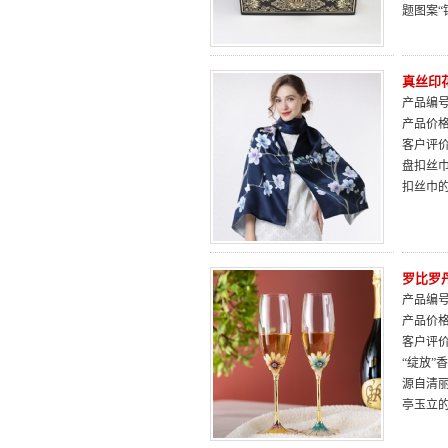
题图案
真丝印
产品编号：
产品价
客户评
盘扣丝
扣丝巾
罗比罗
产品编号：
产品价
客户评
“绽放
源自清
亭玉立