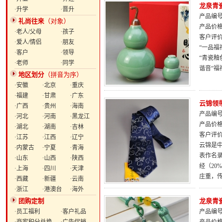
龙泉青
·升学
·晋升
产品编号：
礼尚往来
（对象）
产品价
·老人/父母
·孩子
客户评
·爱人/情侣
·朋友
“一品
·客户
·领导
“青瓷
·老师
·同学
谐音“福
地区划分
（拼音为序）
·安徽
·北京
·重庆
·福建
·甘肃
·广东
云锦领
·广西
·贵州
·海南
产品编号：
·河北
·河南
·黑龙江
产品价
·湖北
·湖南
·吉林
客户评
·江苏
·江西
·辽宁
云锦是
·内蒙古
·宁夏
·青海
表作名
·山东
·山西
·陕西
经（2
·上海
·四川
·天津
庄重，
·西藏
·新疆
·云南
·浙江
·港澳台
·海外
团购定制
龙泉青瓷天
·员工福利
·客户礼品
产品编号：