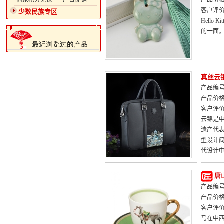
·商家积分兑换
·广告促销
产品价
客户评
少数民族专区
Hell
的一面
真丝云
产品编号：
产品价
客户评
云锦是
遗产代表
型设计
代设计
唐
产品编号：
产品价
客户评
马在中