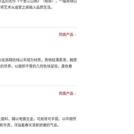
王希孟的名作《千里江山图》（局部），一幅青绿山
，将艺术从庙堂之高融入品质生活。
同类产品
00支高精纺纯山羊绒为材质，质地轻薄柔滑，触感
墨的世界，以面积不等的几何色块呈现，墨色春
同类产品
为主面料，辅以电镀五金，可肩背可手提。以中国传
柔和华贵，洋溢着春天清新娇嫩的气息。