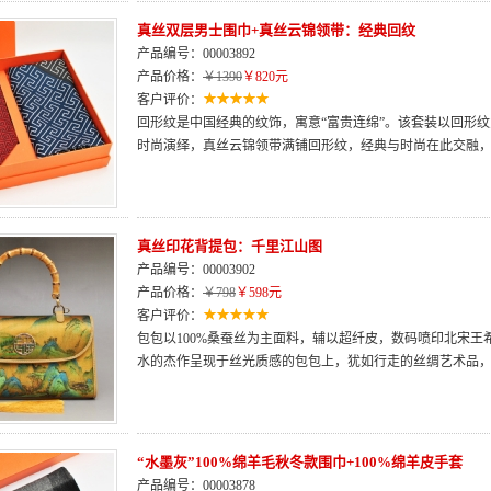
真丝双层男士围巾+真丝云锦领带：经典回纹
产品编号：00003892
产品价格：
￥1390
￥820元
客户评价：
回形纹是中国经典的纹饰，寓意“富贵连绵”。该套装以回形
时尚演绎，真丝云锦领带满铺回形纹，经典与时尚在此交融
真丝印花背提包：千里江山图
产品编号：00003902
产品价格：
￥798
￥598元
客户评价：
包包以100%桑蚕丝为主面料，辅以超纤皮，数码喷印北宋
水的杰作呈现于丝光质感的包包上，犹如行走的丝绸艺术品
“水墨灰”100%绵羊毛秋冬款围巾+100%绵羊皮手套
产品编号：00003878