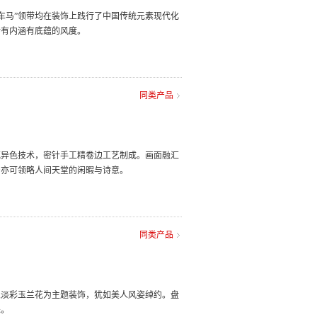
像车马”领带均在装饰上践行了中国传统元素现代化
士有内涵有底蕴的风度。
同类产品
花异色技术，密针手工精卷边工艺制成。画面融汇
身亦可领略人间天堂的闲暇与诗意。
同类产品
以淡彩玉兰花为主题装饰，犹如美人风姿绰约。盘
采。