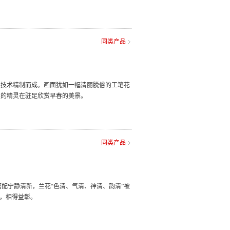
同类产品
印技术精制而成。画面犹如一幅清丽脱俗的工笔花
然的精灵在驻足欣赏早春的美景。
同类产品
搭配宁静清新，兰花“色清、气清、神清、韵清”被
合，相得益彰。