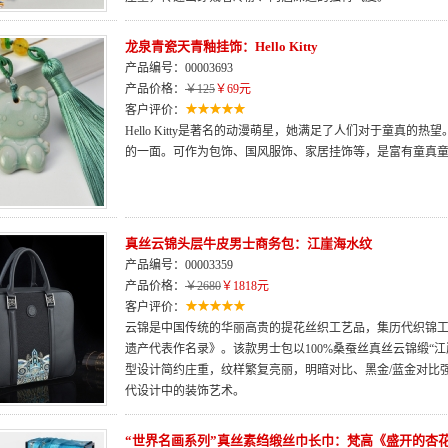
龙泉青瓷天青釉挂饰：Hello Kitty
产品编号：00003693
产品价格：
￥125
￥69元
客户评价：
Hello Kitty是著名的动漫萌星，她满足了人们对于童真的热望。
的一面。可作为包饰、国风服饰、家居挂饰等，是富有童真
真丝云锦头层牛皮男士商务包：江崖海水纹
产品编号：00003359
产品价格：
￥2680
￥1818元
客户评价：
云锦是中国传统的华丽高贵的提花丝织工艺品，集历代织锦工艺
遗产代表作名录》。该款男士包以100%桑蚕丝真丝云锦缎“江
型设计简约庄重，纹样繁复亮丽，明暗对比、黑金/蓝金对比
代设计中的装饰艺术。
“世界名画系列”真丝素绉缎丝巾长巾：梵高《盛开的杏