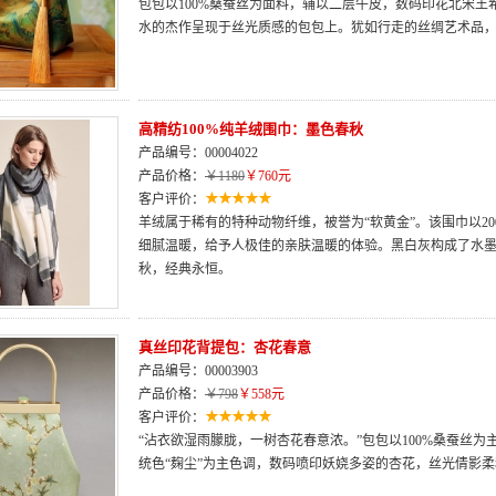
包包以100%桑蚕丝为面料，辅以二层牛皮，数码印花北宋
水的杰作呈现于丝光质感的包包上。犹如行走的丝绸艺术品
高精纺100%纯羊绒围巾：墨色春秋
产品编号：00004022
产品价格：
￥1180
￥760元
客户评价：
羊绒属于稀有的特种动物纤维，被誉为“软黄金”。该围巾以2
细腻温暖，给予人极佳的亲肤温暖的体验。黑白灰构成了水
秋，经典永恒。
真丝印花背提包：杏花春意
产品编号：00003903
产品价格：
￥798
￥558元
客户评价：
“沾衣欲湿雨朦胧，一树杏花春意浓。”包包以100%桑蚕丝
统色“麹尘”为主色调，数码喷印妖娆多姿的杏花，丝光倩影