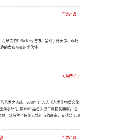
同类产品
龙泉青瓷Hello Kitty挂饰，呈现了她安静、乖巧
童趣的女孩亲密的小伙伴。
同类产品
艺术之大成，2009年已入选《人类非物质文化
崖海水纹”拼接100%黑色头层牛皮精制而成，造
强烈，既保留了传统云锦的沉稳高贵，又糅合了现
花》
同类产品