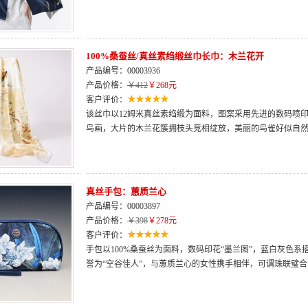
100%桑蚕丝/真丝素绉缎丝巾长巾：木兰花开
产品编号：00003936
产品价格：
￥412
￥268元
客户评价：
该丝巾以12姆米真丝素绉缎为面料，图案采用先进的数码喷
鸟画，大片的木兰花簇拥枝头竞相绽放，美丽的鸟雀好似自
真丝手包：蕙质兰心
产品编号：00003897
产品价格：
￥398
￥278元
客户评价：
手包以100%桑蚕丝为面料，数码印花“墨兰图”，蓝白灰色系
誉为“空谷佳人”，与蕙质兰心的女性携手相伴，可谓珠联璧