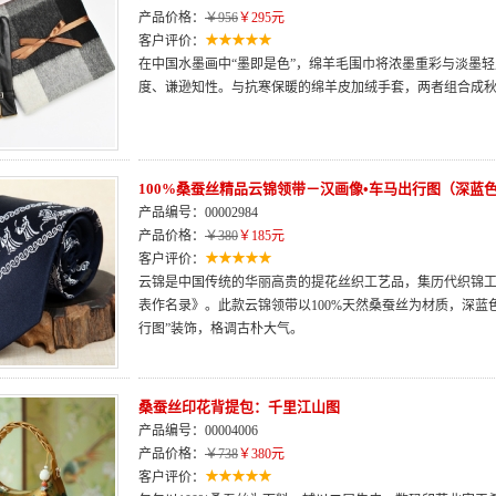
产品价格：
￥956
￥295元
客户评价：
在中国水墨画中“墨即是色”，绵羊毛围巾将浓墨重彩与淡墨
度、谦逊知性。与抗寒保暖的绵羊皮加绒手套，两者组合成
100%桑蚕丝精品云锦领带－汉画像•车马出行图（深蓝
产品编号：00002984
产品价格：
￥380
￥185元
客户评价：
云锦是中国传统的华丽高贵的提花丝织工艺品，集历代织锦
表作名录》。此款云锦领带以100%天然桑蚕丝为材质，深蓝
行图”装饰，格调古朴大气。
桑蚕丝印花背提包：千里江山图
产品编号：00004006
产品价格：
￥738
￥380元
客户评价：