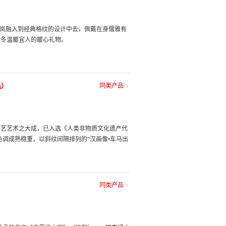
轻岚融入到经典格纹的设计中去，佩戴在身儒雅有
秋冬温暖宜人的暖心礼物。
色）
同类产品
工艺艺术之大成，已入选《人类非物质文化遗产代
色调成熟稳重，以斜纹间隔排列的“汉画像•车马出
同类产品