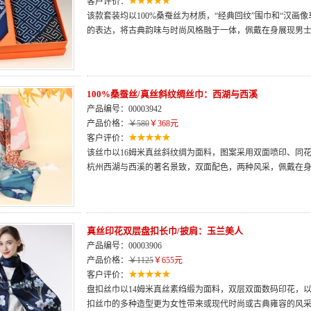
客户评价：
该款套装均以100%桑蚕丝为材质，“经典回纹”围巾和“汉画
的表达，将古典韵味与时尚风格融于一体，佩戴在身展现男
100%桑蚕丝/真丝斜纹绸丝巾：西湖与西溪
产品编号：00003942
产品价格：
￥580
￥368元
客户评价：
该丝巾以16姆米真丝斜纹绸为面料，图案采用双面喷印、同
杭州西湖与西溪的著名景致，双面配色，两种风采，佩戴在
真丝印花双层盘扣长巾/披肩：玉兰美人
产品编号：00003906
产品价格：
￥1125
￥655元
客户评价：
盘扣丝巾以14姆米真丝素绉缎为面料，双层双面数码印花，
扣丝巾的多种造型更为女性带来或现代时尚或古典雍容的风