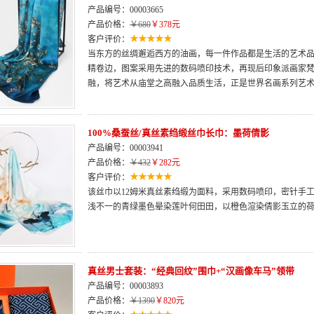
产品编号：00003665
产品价格：
￥680
￥378元
客户评价：
当东方的丝绸邂逅西方的油画，每一件作品都是生活的艺术品
精卷边，图案采用先进的数码喷印技术，再现后印象派画家
融，将艺术从庙堂之高融入品质生活，正是世界名画系列艺
100%桑蚕丝/真丝素绉缎丝巾长巾：墨荷倩影
产品编号：00003941
产品价格：
￥432
￥282元
客户评价：
该丝巾以12姆米真丝素绉缎为面料，采用数码喷印，密针手
浅不一的青绿墨色晕染莲叶何田田，以橙色渲染倩影玉立的
真丝男士套装：“经典回纹”围巾+“汉画像车马”领带
产品编号：00003893
产品价格：
￥1390
￥820元