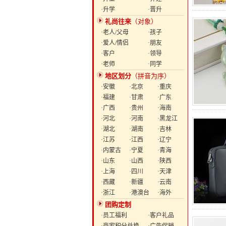
·升学
·晋升
礼尚往来
（对象）
·老人/父母
·孩子
·爱人/情侣
·朋友
·客户
·领导
·老师
·同学
地区划分
（拼音为序）
·安徽
·北京
·重庆
·福建
·甘肃
·广东
·广西
·贵州
·海南
·河北
·河南
·黑龙江
·湖北
·湖南
·吉林
·江苏
·江西
·辽宁
·内蒙古
·宁夏
·青海
·山东
·山西
·陕西
·上海
·四川
·天津
·西藏
·新疆
·云南
·浙江
·港澳台
·海外
团购定制
·员工福利
·客户礼品