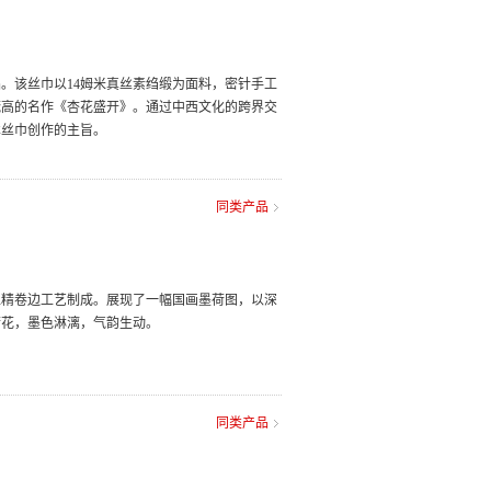
。该丝巾以14姆米真丝素绉缎为面料，密针手工
梵高的名作《杏花盛开》。通过中西文化的跨界交
术丝巾创作的主旨。
同类产品
工精卷边工艺制成。展现了一幅国画墨荷图，以深
荷花，墨色淋漓，气韵生动。
同类产品