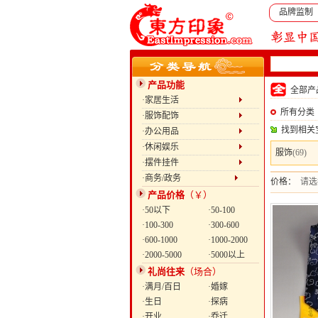
品牌监制
产品功能
全部
·家居生活
所有分类
·服饰配饰
找到相关
·办公用品
·休闲娱乐
服饰
(69)
·摆件挂件
·商务/政务
价格：
请选
产品价格
（￥）
·50以下
·50-100
·100-300
·300-600
·600-1000
·1000-2000
·2000-5000
·5000以上
礼尚往来
（场合）
·满月/百日
·婚嫁
·生日
·探病
·开业
·乔迁