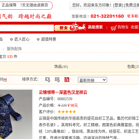
 正品保障 7天无理由退换货
您好，欢迎来东方印象！[
登录
] [
免费注
高级搜索
|
购物车
收藏
产品
匠人匠心
超值特惠
服饰配饰
宝贝
135
件
饰品
(46)
包类
(2
择
排序方式：
云锦领带－深蓝色汉龙祥云
产品编号：00002539
产品价格：
￥220
￥98元
客户评价：
云锦是中国传统的华丽高贵的提花丝织工艺品，集历代织锦
表作名录》。其用料考究，织工精细，图案色彩典雅富丽，
经（20%桑蚕丝），银丝线、黑丝线为纬，经提花、织造工
庄重，传递出穿戴者冷静、内涵深远的独特气度。