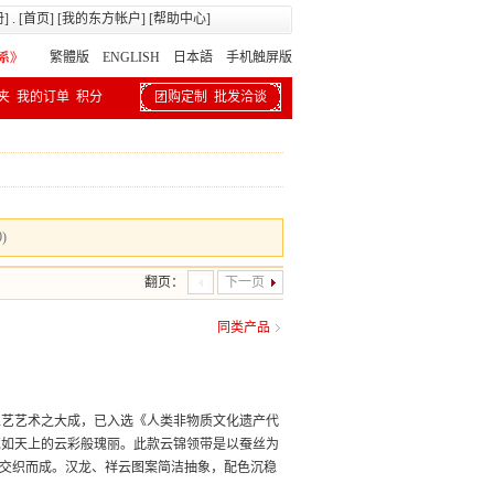
册
] . [
首页
] [
我的东方帐户
] [
帮助中心
]
繁體版
ENGLISH 日本語
手机触屏版
夹
我的订单
积分
团购定制
批发洽谈
0)
翻页：
下一页
同类产品
工艺艺术之大成，已入选《人类非物质文化遗产代
宛如天上的云彩般瑰丽。此款云锦领带是以蚕丝为
艺交织而成。汉龙、祥云图案简洁抽象，配色沉稳