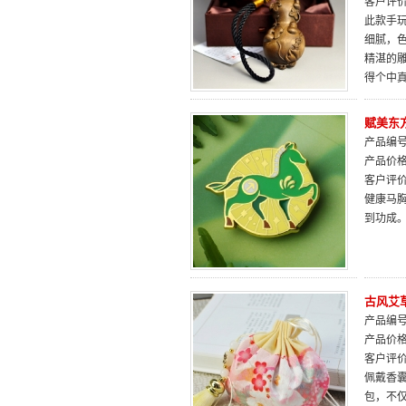
客户评
此款手
细腻，
精湛的
得个中
赋美东
产品编号：
产品价
客户评
健康马
到功成
古风艾
产品编号：
产品价
客户评
佩戴香
包，不