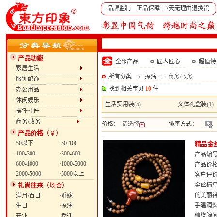
品牌监制 正品保障 7天无理由退换货
产品功能
全部产品
匠人匠心
超值特
·家居生活
所有分类
探病
商务/政务
·服饰配饰
找到相关宝贝
10
件
·办公用品
·休闲娱乐
生活实用装
(5)
文体礼盒装
(1)
·摆件挂件
·商务/政务
价格：
请选择
排序方式：
产品价格
（￥）
·50以下
·50-100
精品金
·100-300
·300-600
产品编号：
·600-1000
·1000-2000
产品价
·2000-5000
·5000以上
客户评
礼尚往来
（场合）
金丝楠
的美丽
·满月/百日
·婚嫁
手温润
·生日
·探病
缠绕腕
·开业
·乔迁