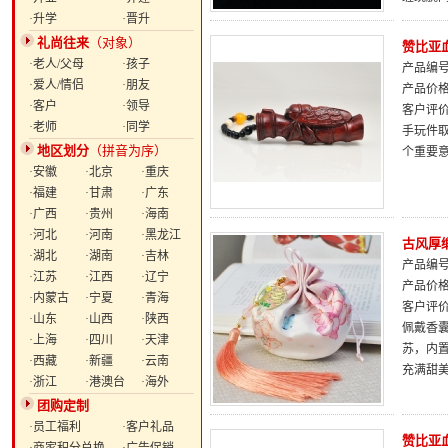
·升学
·晋升
礼尚往来
（对象）
赞比亚
·老人/父母
·孩子
产品编号：
·爱人/情侣
·朋友
产品价
·客户
·领导
客户评
·老师
·同学
手玩件
地区划分
（拼音为序）
个重要
·安徽
·北京
·重庆
·福建
·甘肃
·广东
·广西
·贵州
·海南
·河北
·河南
·黑龙江
古风厚
·湖北
·湖南
·吉林
产品编号：
·江苏
·江西
·辽宁
产品价
·内蒙古
·宁夏
·青海
客户评
·山东
·山西
·陕西
佩戴香
·上海
·四川
·天津
苏，内
·西藏
·新疆
·云南
充满甜
·浙江
·港澳台
·海外
团购定制
·员工福利
·客户礼品
赞比亚