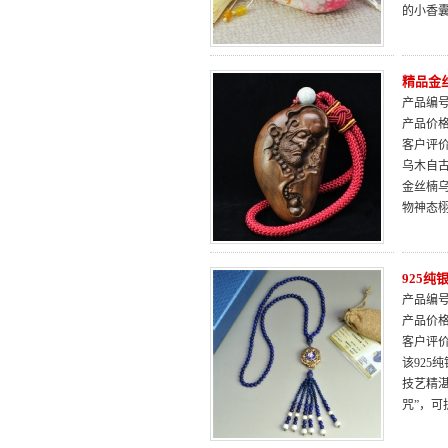
的小香
精品金
产品编号：
产品价
客户评
乌木自古
金丝楠
物神态
925
产品编号：
产品价
客户评
该925
技艺精
咒”，可