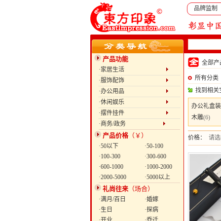
品牌监制
产品功能
全部
·家居生活
所有分类
·服饰配饰
找到相关
·办公用品
·休闲娱乐
办公礼盒装
·摆件挂件
木雕
(6)
·商务/政务
产品价格
（￥）
价格：
请选
·50以下
·50-100
·100-300
·300-600
·600-1000
·1000-2000
·2000-5000
·5000以上
礼尚往来
（场合）
·满月/百日
·婚嫁
·生日
·探病
·开业
·乔迁