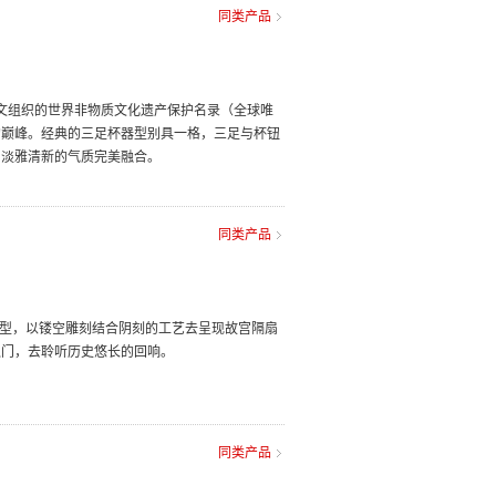
同类产品
教科文组织的世界非物质文化遗产保护名录（全球唯
的巅峰。经典的三足杯器型别具一格，三足与杯钮
与淡雅清新的气质完美融合。
同类产品
造型，以镂空雕刻结合阴刻的工艺去呈现故宫隔扇
之门，去聆听历史悠长的回响。
同类产品