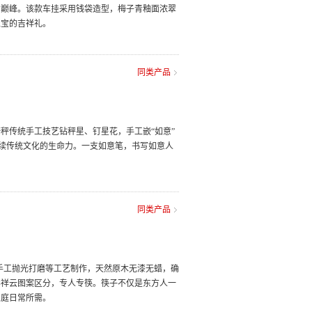
的巅峰。该款车挂采用钱袋造型，梅子青釉面浓翠
聚宝的吉祥礼。
同类产品
秤传统手工技艺钻秤星、钉星花，手工嵌“如意”
延续传统文化的生命力。一支如意笔，书写如意人
同类产品
手工抛光打磨等工艺制作，天然原木无漆无蜡，确
彩祥云图案区分，专人专筷。筷子不仅是东方人一
家庭日常所需。