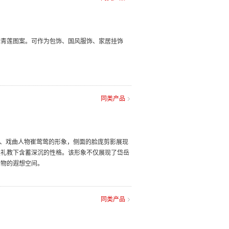
雕青莲图案。可作为包饰、国风服饰、家居挂饰
同类产品
说、戏曲人物崔莺莺的形象，侧面的脸庞剪影展现
建礼教下含蓄深沉的性格。该形象不仅展现了岱岳
人物的遐想空间。
同类产品