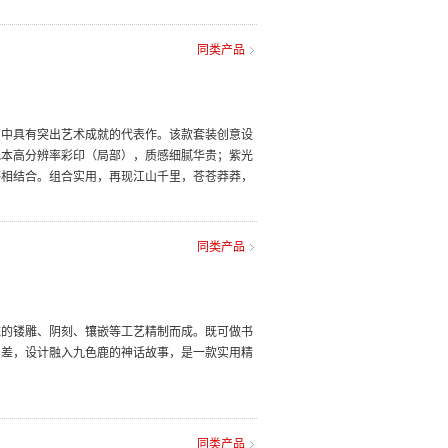
同类产品
画中具有突出艺术成就的代表作。该款套装创意设
记本高分辨率彩印（局部），质感细腻华贵；紫光
感相结合。组合实用，再现江山千里，苍苍莽莽，
同类产品
统的镂雕、阴刻、镶嵌等工艺精制而成。既可做书
反差，设计融入九色鹿的神话故事，是一款实用精
同类产品