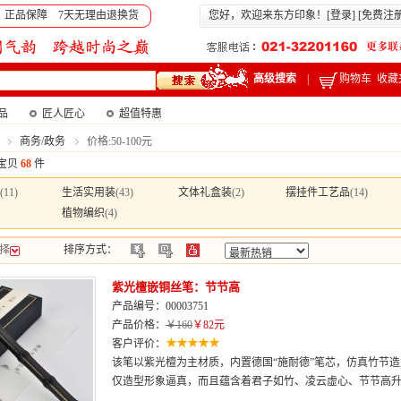
 正品保障 7天无理由退换货
您好，欢迎来东方印象！[
登录
] [
免费注
高级搜索
|
购物车
收藏
产品
匠人匠心
超值特惠
商务/政务
价格:50-100元
宝贝
68
件
(11)
生活实用装
(43)
文体礼盒装
(2)
摆挂件工艺品
(14)
植物编织
(4)
择
排序方式：
紫光檀嵌铜丝笔：节节高
产品编号：00003751
产品价格：
￥160
￥82元
客户评价：
该笔以紫光檀为主材质，内置德国“施耐德”笔芯，仿真竹节
仅造型形象逼真，而且蕴含着君子如竹、凌云虚心、节节高