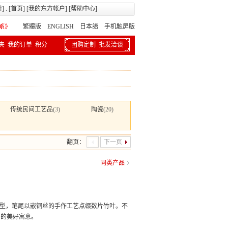
册
] . [
首页
] [
我的东方帐户
] [
帮助中心
]
繁體版
ENGLISH 日本語
手机触屏版
夹
我的订单
积分
团购定制
批发洽谈
传统民间工艺品
(3)
陶瓷
(20)
翻页：
下一页
同类产品
造型，笔尾以嵌铜丝的手作工艺点缀数片竹叶。不
升的美好寓意。