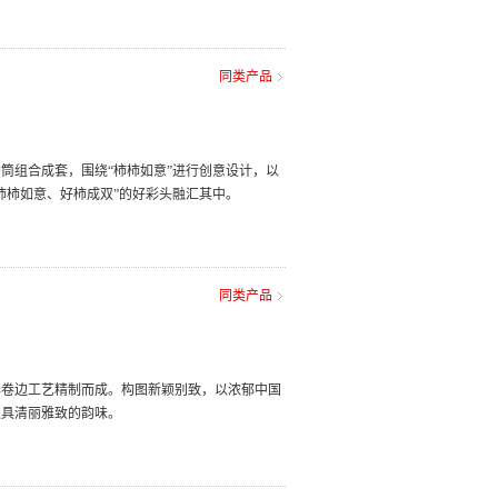
同类产品
筒组合成套，围绕“柿柿如意”进行创意设计，以
柿柿如意、好柿成双”的好彩头融汇其中。
同类产品
器卷边工艺精制而成。构图新颖别致，以浓郁中国
独具清丽雅致的韵味。