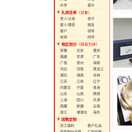
·升学
·晋升
礼尚往来
（对象）
·老人/父母
·孩子
·爱人/情侣
·朋友
·客户
·领导
·老师
·同学
地区划分
（拼音为序）
·安徽
·北京
·重庆
·福建
·甘肃
·广东
·广西
·贵州
·海南
·河北
·河南
·黑龙江
·湖北
·湖南
·吉林
·江苏
·江西
·辽宁
·内蒙古
·宁夏
·青海
·山东
·山西
·陕西
·上海
·四川
·天津
·西藏
·新疆
·云南
·浙江
·港澳台
·海外
团购定制
·员工福利
·客户礼品