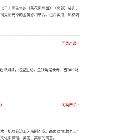
本以于非闇先生的《茶花斑鸠图》（局部）装饰，
黄铜亮丽光泽的金属感相结合。组合实用，风格明
同类产品
，色泽如漆，造型生动。金钱龟是长寿、吉祥和财
粉）
同类产品
术，机器卷边工艺精制而成。画面以“凤舞九天”
统文化中祥瑞、美丽、高洁的寓意。