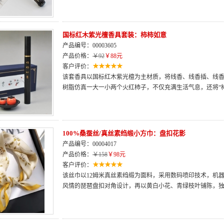
国标红木紫光檀香具套装：柿柿如意
产品编号：00003605
产品价格：
￥92
￥88元
客户评价：
该套香具以国标红木紫光檀为主材质，将线香、线香插、线香
树脂仿真一大一小两个火红柿子，不仅充满生活气息，还将“
100%桑蚕丝/真丝素绉缎小方巾：盘扣花影
产品编号：00004017
产品价格：
￥158
￥98元
客户评价：
该丝巾以12姆米真丝素绉缎为面料，采用数码喷印技术，机
风情的琵琶盘扣对角设计，再以黄白小花、青绿枝叶铺陈，