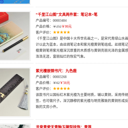
“千里江山图”文具两件套：笔记本+笔
产品编号：00003484
产品价格：
￥252
￥99元
客户评价：
《千里江山图》是中国十大传世名画之一，是宋代青绿山水
计以此为蓝本，由丝绸笔记本和紫光檀黄铜笔组成。丝绸笔
檀黄铜笔将紫光檀深沉厚重的木质感与黄铜亮丽光泽的金属
浩浩无涯，富丽灿烂的恢宏气象。
紫光檀嵌铜书尺：九色鹿
产品编号：00003268
产品价格：
￥62
￥56元
客户评价：
该款书尺以国标红木紫光檀为主要材质，辅以黄铜，采用传
签，也可做尺子。深沉静穆的紫光檀与明亮雅致的黄铜形成
致的文房小件。
龙泉青瓷天青釉玉牌型挂饰：青莲