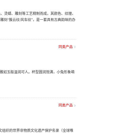
刮毛、烫蜡、雕刻等工艺精制而成，其颜色、纹理、
雕刻“簇云纹/风车纹”，是一套具有古典韵味的办
同类产品
淡雅如玉般温润可人。杯型圆润饱满，小兔形象萌
同类产品
教科文组织的世界非物质文化遗产保护名录（全球唯