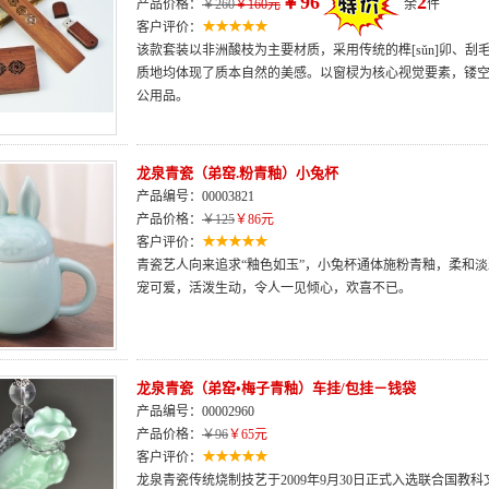
￥96
2
产品价格：
￥260
￥160元
余
件
客户评价：
该款套装以非洲酸枝为主要材质，采用传统的榫[sǔn]卯、
质地均体现了质本自然的美感。以窗棂为核心视觉要素，镂空
公用品。
龙泉青瓷（弟窑.粉青釉）小兔杯
产品编号：00003821
产品价格：
￥125
￥86元
客户评价：
青瓷艺人向来追求“釉色如玉”，小兔杯通体施粉青釉，柔和
宠可爱，活泼生动，令人一见倾心，欢喜不已。
龙泉青瓷（弟窑•梅子青釉）车挂/包挂－钱袋
产品编号：00002960
产品价格：
￥96
￥65元
客户评价：
龙泉青瓷传统烧制技艺于2009年9月30日正式入选联合国