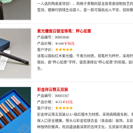
一入选的陶瓷类项目），而梅子青釉则是龙泉青瓷烧制技艺
莹润，貔貅叼铜钱生动喜人，是一款可福佑出入平安、招财
紫光檀嵌白银宝珠笔：秤心如意
产品编号：00003846
产品价格：
￥168
￥96元
客户评价：
该笔以国标红木紫光檀、牛角为材质，视笔杆为秤杆，采用杆
银丝、嵌“秤心如意”字样，谐音演绎出“秤心如意”的祝福，
生。
彩金祥云筷五双装
产品编号：00003367
产品价格：
￥73
￥63元
客户评价：
彩金祥云筷五双装以A+级红檀木为材质，采用高精度车削、
保入口安全健康。筷头以彩金铝镁合金（食品级）装饰，五
种独特的餐具，而且蕴涵着深厚的吉祥文化，五双装可满足