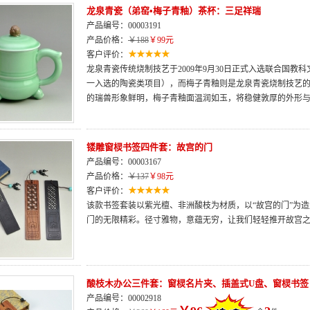
龙泉青瓷（弟窑•梅子青釉）茶杯：三足祥瑞
产品编号：00003191
产品价格：
￥188
￥99元
客户评价：
龙泉青瓷传统烧制技艺于2009年9月30日正式入选联合国
一入选的陶瓷类项目），而梅子青釉则是龙泉青瓷烧制技艺
的瑞兽形象鲜明，梅子青釉面温润如玉，将稳健敦厚的外形
镂雕窗棂书签四件套：故宫的门
产品编号：00003167
产品价格：
￥137
￥98元
客户评价：
该款书签套装以紫光檀、非洲酸枝为材质，以“故宫的门”为
门的无限精彩。径寸雅物，意蕴无穷，让我们轻轻推开故宫
酸枝木办公三件套：窗棂名片夹、插盖式U盘、窗棂书签
产品编号：00002918