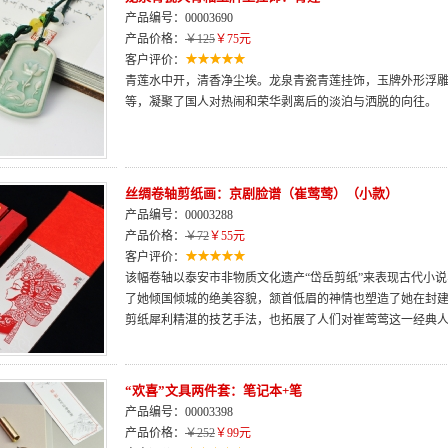
产品编号：00003690
产品价格：
￥125
￥75元
客户评价：
青莲水中开，清香净尘埃。龙泉青瓷青莲挂饰，玉牌外形浮
等，凝聚了国人对热闹和荣华剥离后的淡泊与洒脱的向往。
丝绸卷轴剪纸画：京剧脸谱（崔莺莺）（小款）
产品编号：00003288
产品价格：
￥72
￥55元
客户评价：
该幅卷轴以泰安市非物质文化遗产“岱岳剪纸”来表现古代小
了她倾国倾城的绝美容貌，颔首低眉的神情也塑造了她在封
剪纸犀利精湛的技艺手法，也拓展了人们对崔莺莺这一经典
“欢喜”文具两件套：笔记本+笔
产品编号：00003398
产品价格：
￥252
￥99元