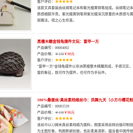
客户评价：
该款文具套装由丝绸笔记本和紫光檀黄铜笔组成。丝绸笔记
质感细腻华贵。紫光檀黄铜笔将紫光檀深沉厚重的木质感与
丽雅洁，视之心生欢喜。
黑檀木雕金钱龟摆件文玩：富甲一方
产品编号：00004002
产品价格：
￥158
￥98元
客户评价：
“富甲一方”金钱龟摆件以非洲黑檀整木精雕而成，手感沉实
富的象征，既可作为摆件，也可作为手玩件。
100%桑蚕丝/真丝素绉缎丝巾：凤舞九天（小方巾樱花
产品编号：00003539
产品价格：
￥158
￥96元
客户评价：
该丝巾以12姆米真丝素绉缎为面料，图案采用丝网台版印制技
为主题形象，构图新颖别致，色彩柔美清新，蕴含着中国传