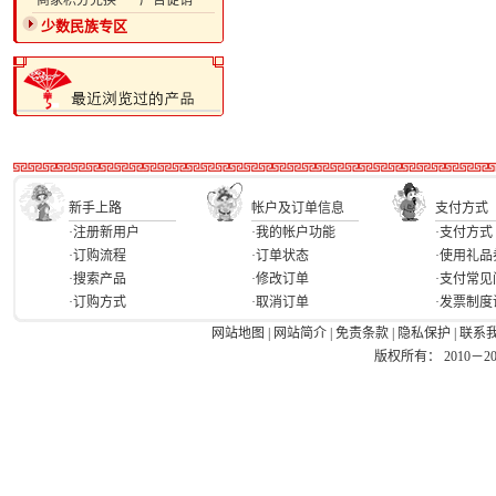
·商家积分兑换
·广告促销
少数民族专区
新手上路
帐户及订单信息
支付方式
·注册新用户
·我的帐户功能
·支付方式
·订购流程
·订单状态
·使用礼品
·搜索产品
·修改订单
·支付常见
·订购方式
·取消订单
·发票制度
网站地图
|
网站简介
|
免责条款
|
隐私保护
|
联系
版权所有： 2010－2026 Ea