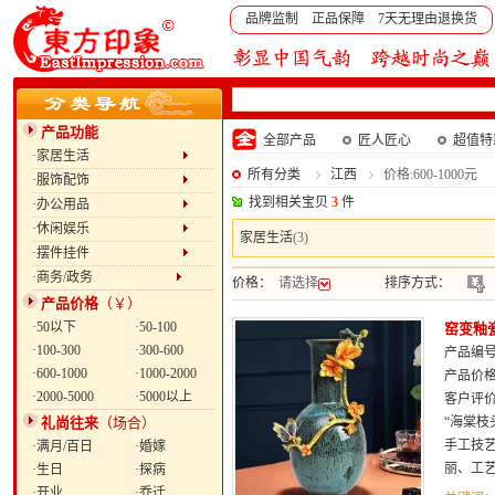
品牌监制 正品保障 7天无理由退换货
产品功能
全部产品
匠人匠心
超值特
·家居生活
所有分类
江西
价格:600-1000元
·服饰配饰
找到相关宝贝
3
件
·办公用品
·休闲娱乐
家居生活
(3)
·摆件挂件
·商务/政务
价格：
请选择
排序方式：
产品价格
（￥）
·50以下
·50-100
窑变釉
·100-300
·300-600
产品编号：
·600-1000
·1000-2000
产品价
·2000-5000
·5000以上
客户评
礼尚往来
（场合）
“海棠
手工技
·满月/百日
·婚嫁
丽、工艺
·生日
·探病
·开业
·乔迁