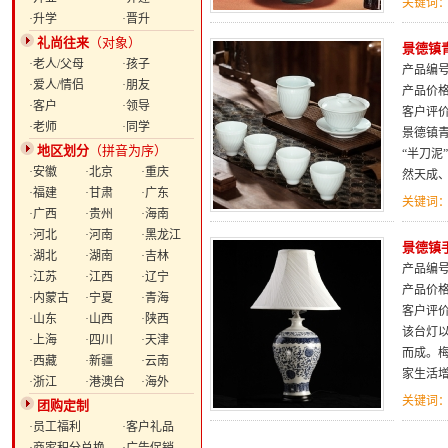
关键词
·升学
·晋升
礼尚往来
（对象）
景德镇
·老人/父母
·孩子
产品编号：
·爱人/情侣
·朋友
产品价
·客户
·领导
客户评
·老师
·同学
景德镇
地区划分
（拼音为序）
“半刀泥
·安徽
·北京
·重庆
然天成
·福建
·甘肃
·广东
关键词
·广西
·贵州
·海南
·河北
·河南
·黑龙江
景德镇
·湖北
·湖南
·吉林
产品编号：
·江苏
·江西
·辽宁
产品价
·内蒙古
·宁夏
·青海
客户评
·山东
·山西
·陕西
该台灯
·上海
·四川
·天津
而成。
·西藏
·新疆
·云南
家生活
·浙江
·港澳台
·海外
关键词
团购定制
·员工福利
·客户礼品