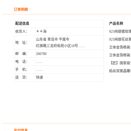
订单明细
配送信息
产品名称
收货人：
＊＊海
925纯银镀
山东省 青岛市 平度市
925纯银花丝
地 址：
红旗路三龙府佑苑小区18号……
立体金箔框画
邮 编：
266700
立体金箔框画
电 话：
……
【匠】国家级
手 机：
……
掐丝双面晶雕手
送 货：
快递
支付信息