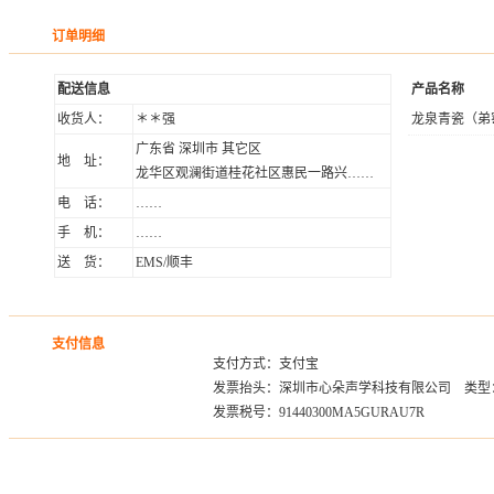
订单明细
配送信息
产品名称
收货人：
＊＊强
龙泉青瓷（弟
广东省 深圳市 其它区
地 址：
龙华区观澜街道桂花社区惠民一路兴……
电 话：
……
手 机：
……
送 货：
EMS/顺丰
支付信息
支付方式：支付宝
发票抬头：深圳市心朵声学科技有限公司 类型
发票税号：91440300MA5GURAU7R