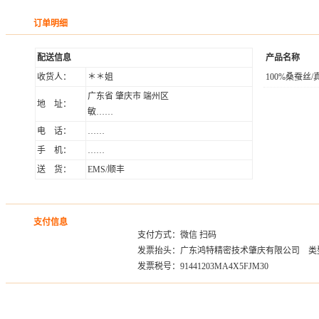
订单明细
配送信息
产品名称
收货人：
＊＊姐
100%桑蚕
广东省 肇庆市 端州区
地 址：
敏……
电 话：
……
手 机：
……
送 货：
EMS/顺丰
支付信息
支付方式：微信 扫码
发票抬头：广东鸿特精密技术肇庆有限公司 类
发票税号：91441203MA4X5FJM30