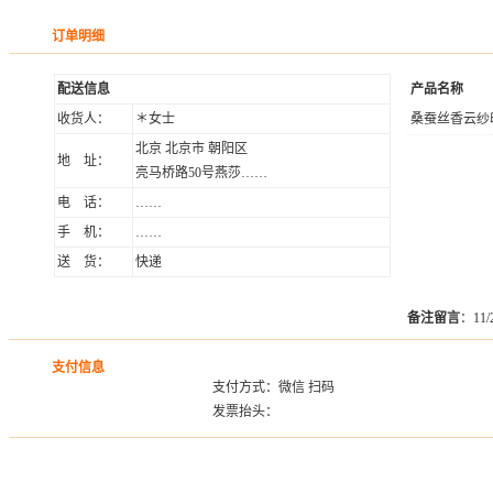
订单明细
配送信息
产品名称
收货人：
＊女士
桑蚕丝香云纱
北京 北京市 朝阳区
地 址：
亮马桥路50号燕莎……
电 话：
……
手 机：
……
送 货：
快递
备注留言
：11
支付信息
支付方式：微信 扫码
发票抬头：