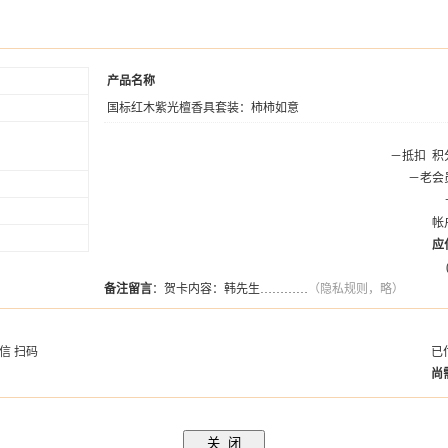
产品名称
国标红木紫光檀香具套装：柿柿如意
－抵扣
积
－老会
帐
应
备注留言
：贺卡内容：韩先生…………
（隐私规则，略）
信 扫码
已
尚