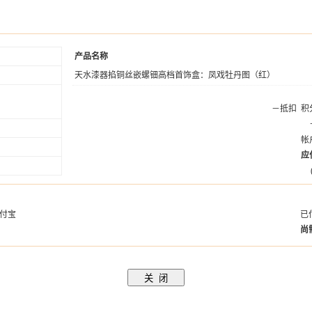
产品名称
天水漆器掐铜丝嵌螺钿高档首饰盒：凤戏牡丹图（红）
－抵扣
积
帐
应
付宝
已
尚