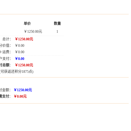
单价
数量
￥1250.00元
1
总计：
￥1250.00元
分价值：
￥0.00
＋运费：
￥0.00
户支付：
￥0.00
付总额
：
￥1250.00元
(可获返还
积分1875点)
付金额：
￥1250.00元
需支付
：
￥0.00元