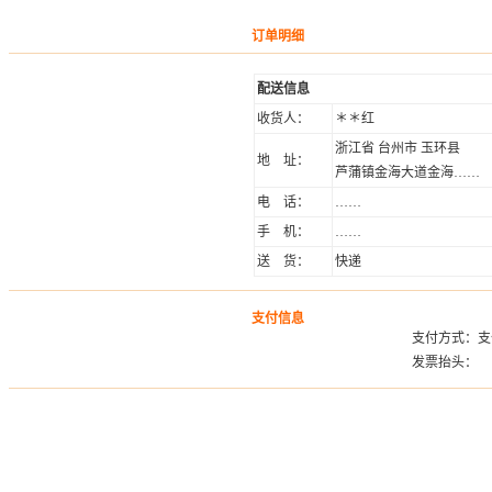
订单明细
配送信息
收货人：
＊＊红
浙江省 台州市 玉环县
地 址：
芦蒲镇金海大道金海……
电 话：
……
手 机：
……
送 货：
快递
支付信息
支付方式：支
发票抬头：