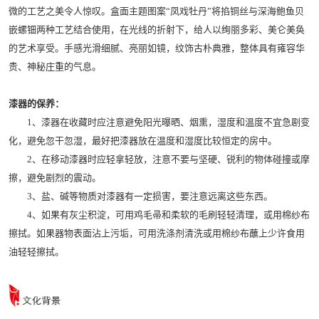
微的工艺之美令人惊叹。盒面主题图案“凤戏牡丹”将掐铜丝与深海鲍鱼贝
嵌螺钿两种工艺结合使用，在光线的折射下，给人以绚丽多彩、美仑美奂
的艺术享受。手感光滑细腻、亮丽如镜，纹饰古朴典雅，整体具有雍容华
贵、神秘庄重的气息。
漆器的保养：
1、漆器在收藏时应注意避免阳光曝晒、烟熏，湿度和温度不宜急剧变
化，避免忽干忽湿，最好把漆器放在温度和湿度比较恒定的房中。
2、在移动漆器时应轻拿轻放，注意不要与坚硬、锐利的物体碰撞或摩
擦，避免剧烈的震动。
3、盐、碱等物质对漆器有一定损害，要注意远离这些东西。
4、如果有灰尘积淀，可用鸡毛帚和柔软的毛刷轻轻清理，或用棉纱布
擦拭。如果器物表面沾上污垢，可用洗涤剂清洗或用棉纱布蘸上少许食用
油轻轻擦拭。