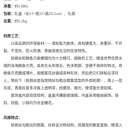
净重：
约1.6KG
包装：
礼盒（长23×宽22×高10.2cm）、礼袋
总重：
约2.2kg
材质工艺：
以高品质的环保板材——澳松板为胎体，具有硬度大、承重好、不开
裂、不变形、防火防潮、表面亮丽光洁的优良特性。
掐铜丝和鲍鱼贝嵌螺钿均为十分精巧、细致的工艺。精选世界优质水
域的深海鲍鱼贝壳，具有生长年限长、色泽艳丽、坚硬不易碎的特点。将
鲍鱼贝壳磨成薄片，按图案花纹锯成各种形状，然后把它们拼粘在漆坯
上，铜丝下（掐铜丝是指用铜丝勾勒出图案造型的外部轮廓），再上一层
灰底，表面反复多次髹上透明漆，经磨显、揩光，使漆面光滑如镜。
首饰盒内部双层结构，盒盖内镶嵌玻璃镜。内盒采用植绒装饰。锁
扣、铰链、小锁均为合金雕花。
风格特点：
掐铜丝勾勒出的图案、纹样呈对称结构，其展现的繁复富丽、精湛入