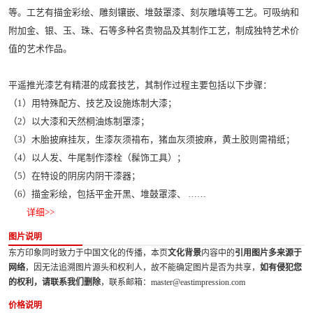
等。工艺有描金彩绘、雕刻镶嵌、堆鼓罩漆、刻灰雕填等工艺。可吸纳和
附加金、银、玉、珠、石等多种名贵物品及其制作工艺，制成独特艺术价
值的艺术作品。
平遥推光漆艺有精湛的成套技艺，其制作过程主要包括以下步骤：
（1）用特殊配方、技艺及设施炼制大漆；
（2）以大漆和天然桐油炼制罩漆；
（3）木胎披麻挂灰，生漆灰须褙布，猪血灰须披麻，黄土胶则需褙纸；
（4）以人发、牛尾制作漆栓（髹饰工具）；
（5）在特设的阴房内阴干漆器；
（6）描金彩绘，包括平金开黑、堆鼓罩漆、 ……
详细>>
图片说明
东方印象同时致力于中国文化的传播，本页
文化背景
内容中的
引用图片多来源于
网络
，因无法追溯图片源头和权利人，故不能确定图片是否为共享，
如有侵犯您
的权利，请联系我们删除
，联系邮箱：master@eastimpression.com
价格说明