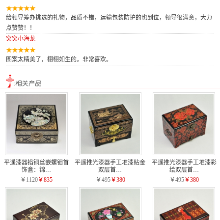
给领导筹办挑选的礼物，品质不错，运输包装防护的也到位，领导很满意，大力
点赞赞！！
突突小海龙
图案太精美了，栩栩如生的。非常喜欢。
平遥漆器掐铜丝嵌螺钿首
平遥推光漆器手工堆漆贴金
平遥推光漆器手工堆漆彩
饰盒：锦…
双层首…
绘双层首…
￥1120
￥835
￥495
￥380
￥495
￥380