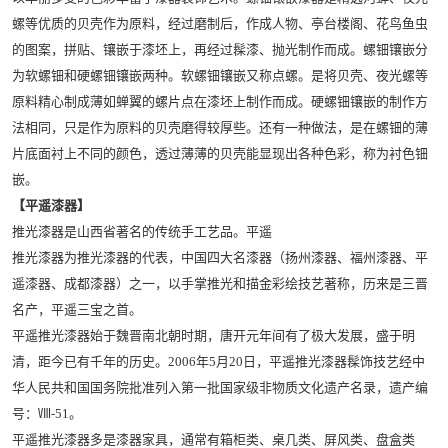
螺等优质的贝壳作为原料，经过磨制后，作成人物、亭台楼阁、花鸟鱼虫
的图案，拼贴、镶嵌于漆坯上，再经过髹漆、抛光制作而成。螺钿镶嵌分
为软螺钿和硬螺钿镶嵌两种。软螺钿镶嵌又称点螺。是将贝壳、夜光螺等
原料精心制成薄如蝉翼的螺片点在漆坯上制作而成。硬螺钿镶嵌的制作方
法相同，只是作为原料的贝壳磨得较厚些。还有一种做法，是在螺钿的薄
片底面衬上不同的颜色，透过薄薄的贝壳能显现出各种色彩，称为衬色钿
嵌。
【平遥漆器】
推光漆器是山西省著名的传统手工艺品。平遥
推光漆器为推光漆器的代表，中国四大名漆器（扬州漆器、福州漆器、平
遥漆器、成都漆器）之一，以手掌推光和描金彩绘技艺著称，历来是三晋
名产，平遥三宝之首。
平遥推光漆器始于魏晋南北朝时期，唐开元年间有了极大发展，盛于明
清，距今已有千年的历史。2006年5月20日，平遥推光漆器髹饰技艺经中
华人民共和国国务院批准列入第一批国家级非物质文化遗产名录，遗产编
号：Ⅷ-51。
平遥推光漆器多是漆器家具，通常有箱柜类、桌几类、屏风类、盘盒类