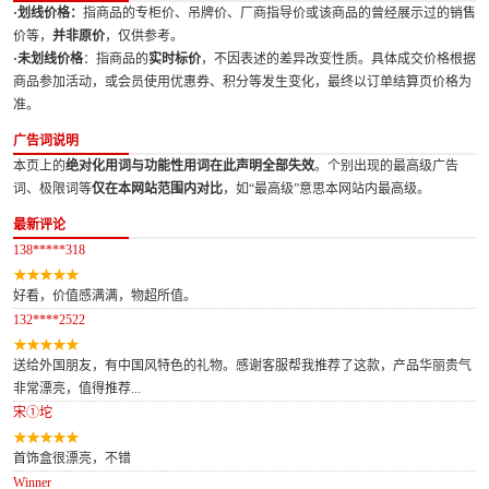
·划线价格：
指商品的专柜价、吊牌价、厂商指导价或该商品的曾经展示过的销售
价等，
并非原价
，仅供参考。
·未划线价格
：指商品的
实时标价
，不因表述的差异改变性质。具体成交价格根据
商品参加活动，或会员使用优惠券、积分等发生变化，最终以订单结算页价格为
准。
广告词说明
本页上的
绝对化用词与功能性用词在此声明全部失效
。个别出现的最高级广告
词、极限词等
仅在本网站范围内对比
，如“最高级”意思本网站内最高级。
最新评论
138*****318
好看，价值感满满，物超所值。
132****2522
送给外国朋友，有中国风特色的礼物。感谢客服帮我推荐了这款，产品华丽贵气
非常漂亮，值得推荐...
宋①坨
首饰盒很漂亮，不错
Winner