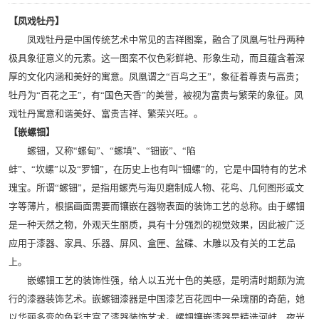
【凤戏牡丹】
凤戏牡丹是中国传统艺术中常见的吉祥图案，融合了凤凰与牡丹两种
极具象征意义的元素。这一图案不仅色彩鲜艳、形象生动，而且蕴含着深
厚的文化内涵和美好的寓意。凤凰谓之“百鸟之王”，象征着尊贵与高贵；
牡丹为“百花之王”，有“国色天香”的美誉，被视为富贵与繁荣的象征。凤
戏牡丹寓意和谐美好、富贵吉祥、繁荣兴旺。。
【嵌螺钿】
螺钿，又称“螺甸”、“螺填”、“钿嵌”、“陷
蚌”、“坎螺”以及“罗钿”，在历史上也有叫“钿螺”的，它是中国特有的艺术
瑰宝。所谓“螺钿”，是指用螺壳与海贝磨制成人物、花鸟、几何图形或文
字等薄片，根据画面需要而镶嵌在器物表面的装饰工艺的总称。由于螺钿
是一种天然之物，外观天生丽质，具有十分强烈的视觉效果，因此被广泛
应用于漆器、家具、乐器、屏风、盒匣、盆碟、木雕以及有关的工艺品
上。
嵌螺钿工艺的装饰性强，给人以五光十色的美感，是明清时期颇为流
行的漆器装饰艺术。嵌螺钿漆器是中国漆艺百花园中一朵瑰丽的奇葩，她
以华丽多变的色彩丰富了漆器装饰艺术。螺钿镶嵌漆器是精选河蚌、夜光