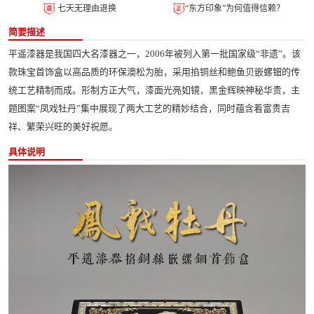
七天无理由退换
“东方印象”为何值得信赖？
简要描述
平遥漆器是我国四大名漆器之一，2006年被列入第一批国家级“非遗”。该
款珠宝首饰盒以高品质的环保澳松为胎，采用掐铜丝和鲍鱼贝嵌螺钿的传
统工艺精制而成。形制方正大气，漆面光亮如镜，黑金辉映神秘华贵，主
题图案“凤戏牡丹”集中展现了两大工艺的精妙结合，同时蕴含着富贵吉
祥、繁荣兴旺的美好祝愿。
具体说明