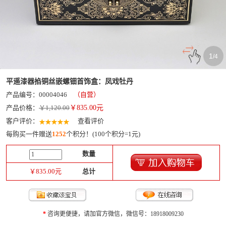
1
/
4
平遥漆器掐铜丝嵌螺钿首饰盒：凤戏牡丹
产品编号：00004046
（自营）
产品价格：
￥1,120.00
￥
835.00
元
客户评价：
查看评价
每购买一件赠送
1252
个积分！(100个积分=1元)
数量
￥
835.00
元
总计
*
咨询更便捷，请加官方微信，微信号：18918009230