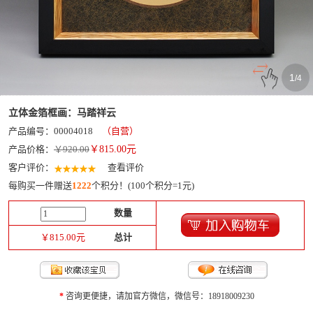
1
/
4
立体金箔框画：马踏祥云
产品编号：00004018
（自营）
产品价格：
￥920.00
￥
815.00
元
客户评价：
查看评价
每购买一件赠送
1222
个积分！(100个积分=1元)
数量
￥
815.00
元
总计
*
咨询更便捷，请加官方微信，微信号：18918009230