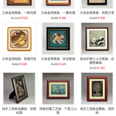
立体金箔框画：一帆风顺
立体金箔框画：一路有福
立体金箔框画：前程万里
￥1110
￥920
￥600
￥480
￥430
￥368
立体金箔框画：荷塘月色
立体金箔框画：祥龙献瑞
真丝织锦小斗方框画：初
春熊猫相…
￥860
￥680
￥496
￥428
￥425
￥285
纯手工铜板金雕画：前程
铜板彩雕工艺画：千里江山
纯手工铜板金雕画：招财
似锦
图
树