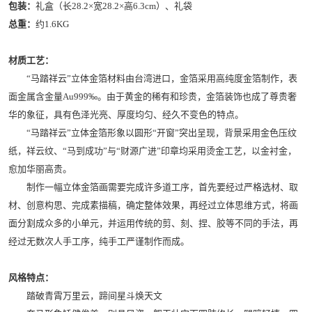
包装：
礼盒（长28.2×宽28.2×高6.3cm）、礼袋
总重：
约1.6KG
材质工艺：
“马踏祥云”立体金箔材料由台湾进口，金箔采用高纯度金箔制作，表
面金属含金量Au999‰。由于黄金的稀有和珍贵，金箔装饰也成了尊贵奢
华的象征，具有色泽光亮、厚度均匀、经久不变色的特点。
“马踏祥云”立体金箔形象以圆形“开窗”突出呈现，背景采用金色压纹
纸，祥云纹、“马到成功”与“财源广进”印章均采用烫金工艺，以金衬金，
愈加华丽高贵。
制作一幅立体金箔画需要完成许多道工序，首先要经过严格选材、取
材、创意构思、完成素描稿，确定整体效果，再经过立体思维方式，将画
面分割成众多的小单元，并运用传统的剪、刻、捏、胶等不同的手法，再
经过无数次人手工序，纯手工严谨制作而成。
风格特点：
踏破青霄万里云，蹄间星斗焕天文