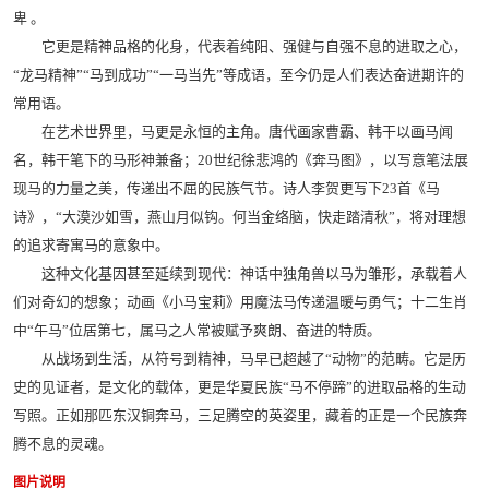
卑 。
它更是精神品格的化身，代表着纯阳、强健与自强不息的进取之心，
“龙马精神”“马到成功”“一马当先”等成语，至今仍是人们表达奋进期许的
常用语。
在艺术世界里，马更是永恒的主角。唐代画家曹霸、韩干以画马闻
名，韩干笔下的马形神兼备；20世纪徐悲鸿的《奔马图》，以写意笔法展
现马的力量之美，传递出不屈的民族气节。诗人李贺更写下23首《马
诗》，“大漠沙如雪，燕山月似钩。何当金络脑，快走踏清秋”，将对理想
的追求寄寓马的意象中。
这种文化基因甚至延续到现代：神话中独角兽以马为雏形，承载着人
们对奇幻的想象；动画《小马宝莉》用魔法马传递温暖与勇气；十二生肖
中“午马”位居第七，属马之人常被赋予爽朗、奋进的特质。
从战场到生活，从符号到精神，马早已超越了“动物”的范畴。它是历
史的见证者，是文化的载体，更是华夏民族“马不停蹄”的进取品格的生动
写照。正如那匹东汉铜奔马，三足腾空的英姿里，藏着的正是一个民族奔
腾不息的灵魂。
图片说明