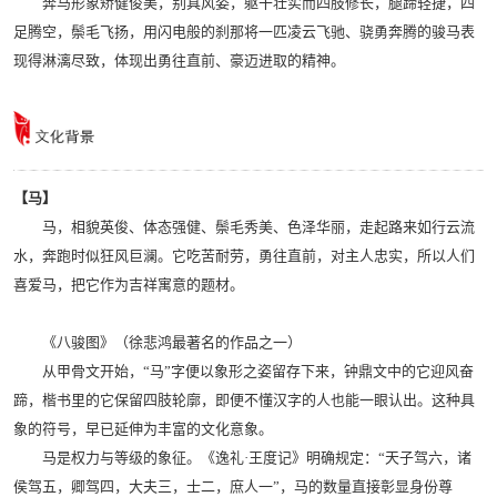
奔马形象矫健俊美，别具风姿，躯干壮实而四肢修长，腿蹄轻捷，四
足腾空，鬃毛飞扬，用闪电般的刹那将一匹凌云飞驰、骁勇奔腾的骏马表
现得淋漓尽致，体现出勇往直前、豪迈进取的精神。
【马】
马，相貌英俊、体态强健、鬃毛秀美、色泽华丽，走起路来如行云流
水，奔跑时似狂风巨澜。它吃苦耐劳，勇往直前，对主人忠实，所以人们
喜爱马，把它作为吉祥寓意的题材。
《八骏图》（徐悲鸿
最著名的作品之一）
从甲骨文开始，“马”字便以象形之姿留存下来，钟鼎文中的它迎风奋
蹄，楷书里的它保留四肢轮廓，即便不懂汉字的人也能一眼认出。这种具
象的符号，早已延伸为丰富的文化意象。
马是权力与等级的象征。《逸礼·王度记》明确规定：“天子驾六，诸
侯驾五，卿驾四，大夫三，士二，庶人一”，马的数量直接彰显身份尊