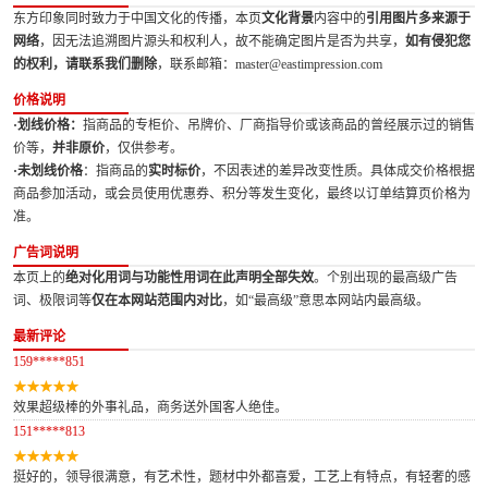
东方印象同时致力于中国文化的传播，本页
文化背景
内容中的
引用图片多来源于
网络
，因无法追溯图片源头和权利人，故不能确定图片是否为共享，
如有侵犯您
的权利，请联系我们删除
，联系邮箱：master@eastimpression.com
价格说明
·划线价格：
指商品的专柜价、吊牌价、厂商指导价或该商品的曾经展示过的销售
价等，
并非原价
，仅供参考。
·未划线价格
：指商品的
实时标价
，不因表述的差异改变性质。具体成交价格根据
商品参加活动，或会员使用优惠券、积分等发生变化，最终以订单结算页价格为
准。
广告词说明
本页上的
绝对化用词与功能性用词在此声明全部失效
。个别出现的最高级广告
词、极限词等
仅在本网站范围内对比
，如“最高级”意思本网站内最高级。
最新评论
159*****851
效果超级棒的外事礼品，商务送外国客人绝佳。
151*****813
挺好的，领导很满意，有艺术性，题材中外都喜爱，工艺上有特点，有轻奢的感