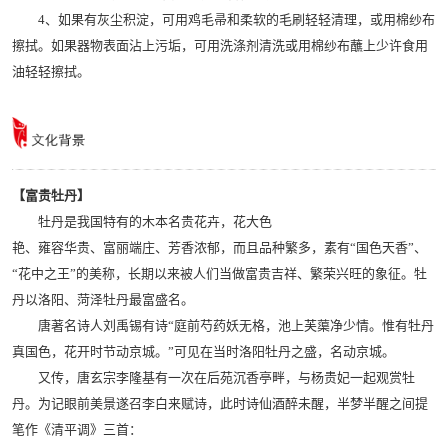
4、如果有灰尘积淀，可用鸡毛帚和柔软的毛刷轻轻清理，或用棉纱布
擦拭。如果器物表面沾上污垢，可用洗涤剂清洗或用棉纱布蘸上少许食用
油轻轻擦拭。
【富贵牡丹】
牡丹是我国特有的木本名贵花卉，花大色
艳、雍容华贵、富丽端庄、芳香浓郁，而且品种繁多，素有“国色天香”、
“花中之王”的美称，长期以来被人们当做富贵吉祥、繁荣兴旺的象征。牡
丹以洛阳、菏泽牡丹最富盛名。
唐著名诗人刘禹锡有诗“庭前芍药妖无格，池上芙蕖净少情。惟有牡丹
真国色，花开时节动京城。”可见在当时洛阳牡丹之盛，名动京城。
又传，唐玄宗李隆基有一次在后苑沉香亭畔，与杨贵妃一起观赏牡
丹。为记眼前美景遂召李白来赋诗，此时诗仙酒醉未醒，半梦半醒之间提
笔作《清平调》三首：