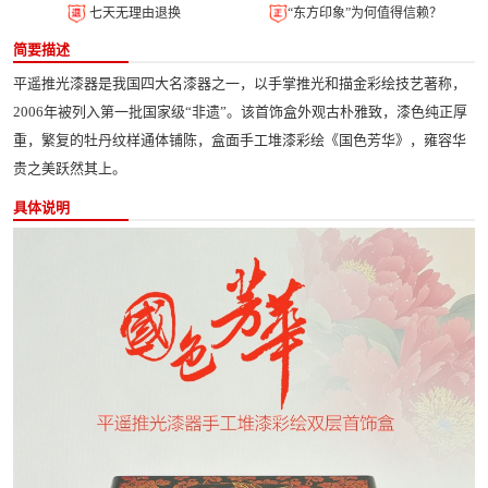
七天无理由退换
“东方印象”为何值得信赖？
简要描述
平遥推光漆器是我国四大名漆器之一，以手掌推光和描金彩绘技艺著称，
2006年被列入第一批国家级“非遗”。该首饰盒外观古朴雅致，漆色纯正厚
重，繁复的牡丹纹样通体铺陈，盒面手工堆漆彩绘《国色芳华》，雍容华
贵之美跃然其上。
具体说明