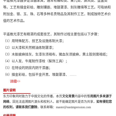
平遥推光漆器多是漆器家具，通常有箱柜类、桌几类、屏风类、盘盒类
等。工艺有描金彩绘、雕刻镶嵌、堆鼓罩漆、刻灰雕填等工艺。可吸纳和
附加金、银、玉、珠、石等多种名贵物品及其制作工艺，制成独特艺术价
值的艺术作品。
平遥推光漆艺有精湛的成套技艺，其制作过程主要包括以下步骤：
（1）用特殊配方、技艺及设施炼制大漆；
（2）以大漆和天然桐油炼制罩漆；
（3）木胎披麻挂灰，生漆灰须褙布，猪血灰须披麻，黄土胶则需褙纸；
（4）以人发、牛尾制作漆栓（髹饰工具）；
（5）在特设的阴房内阴干漆器；
（6）描金彩绘，包括平金开黑、堆鼓罩漆、 ……
详细>>
图片说明
东方印象同时致力于中国文化的传播，本页
文化背景
内容中的
引用图片多来源于
网络
，因无法追溯图片源头和权利人，故不能确定图片是否为共享，
如有侵犯您
的权利，请联系我们删除
，联系邮箱：master@eastimpression.com
价格说明