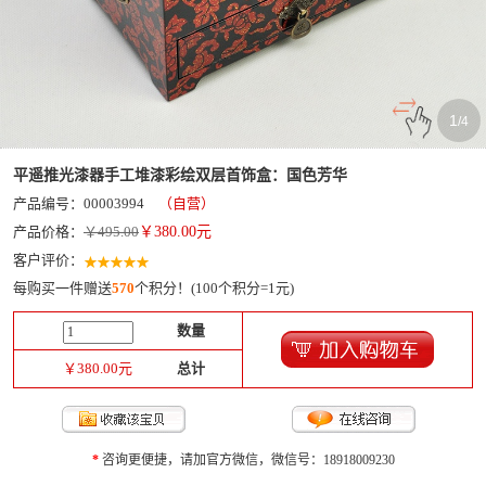
1
/
4
平遥推光漆器手工堆漆彩绘双层首饰盒：国色芳华
产品编号：00003994
（自营）
产品价格：
￥495.00
￥
380.00
元
客户评价：
每购买一件赠送
570
个积分！(100个积分=1元)
数量
￥
380.00
元
总计
*
咨询更便捷，请加官方微信，微信号：18918009230