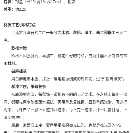
包装：
锦盒（长25×宽18×高17cm）、礼袋
总重：
约2.25
材质工艺/风格特点
平遥推光漆器的生产一般分为
木胎、灰胎、漆工、画工和嵌工
五大工
序。
欧松木胎
欧松木因强度高、易加工、稳定性好的特点，成为漆器木胎制作的常
用材料。
披麻挂灰
用白麻缠裹木胎，抹上一层用猪血调成的砖灰泥，进行“披麻挂灰”。
髹漆工序，细致复杂
从底漆到面漆，每髹饰一道都有不同的工艺要求。在灰胎上每刷一道
漆，都要先用水砂纸蘸水擦拭，再用手反复推擦，直到手感光滑，再进行
刷漆，每件产品一般上五道到八道漆，每上完一道漆，漆干后需打磨、上
漆交替进行。
最后一道面漆工序，要用手掌推磨抛光出光，也就是推光漆的“推
光”。先用细砂纸把漆面打磨光滑，接下来要用优质椴木烧制的木炭块细细