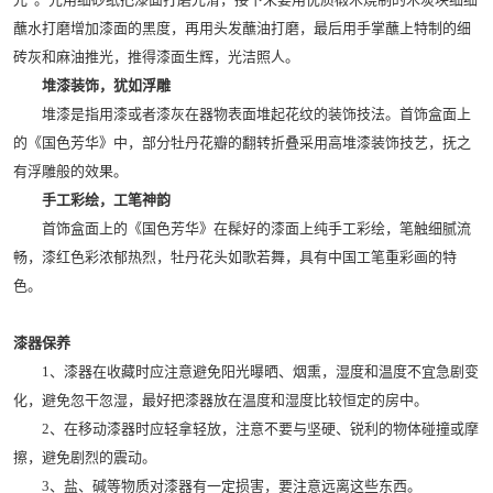
蘸水打磨增加漆面的黑度，再用头发蘸油打磨，最后用手掌蘸上特制的细
砖灰和麻油推光，推得漆面生辉，光洁照人。
堆漆装饰，犹如浮雕
堆漆是指用漆或者漆灰在器物表面堆起花纹的装饰技法。首饰盒面上
的《国色芳华》中，部分牡丹花瓣的翻转折叠采用高堆漆装饰技艺，抚之
有浮雕般的效果。
手工彩绘，工笔神韵
首饰盒面上的《国色芳华》在髹好的漆面上纯手工彩绘，笔触细腻流
畅，漆红色彩浓郁热烈，牡丹花头如歌若舞，具有中国工笔重彩画的特
色。
漆器保养
1、漆器在收藏时应注意避免阳光曝晒、烟熏，湿度和温度不宜急剧变
化，避免忽干忽湿，最好把漆器放在温度和湿度比较恒定的房中。
2、在移动漆器时应轻拿轻放，注意不要与坚硬、锐利的物体碰撞或摩
擦，避免剧烈的震动。
3、盐、碱等物质对漆器有一定损害，要注意远离这些东西。