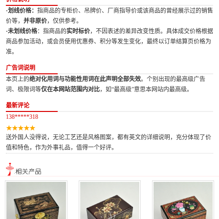
·划线价格：
指商品的专柜价、吊牌价、厂商指导价或该商品的曾经展示过的销售
价等，
并非原价
，仅供参考。
·未划线价格
：指商品的
实时标价
，不因表述的差异改变性质。具体成交价格根据
商品参加活动，或会员使用优惠券、积分等发生变化，最终以订单结算页价格为
准。
广告词说明
本页上的
绝对化用词与功能性用词在此声明全部失效
。个别出现的最高级广告
词、极限词等
仅在本网站范围内对比
，如“最高级”意思本网站内最高级。
最新评论
138*****318
送外国人没得说，无论工艺还是风格图案，都有英文的详细说明，充分体现了价
值和特色，作为外事礼品，值得一个好评。