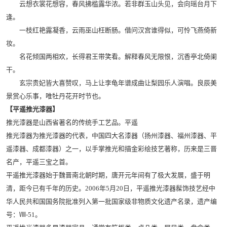
云想衣裳花想容，春风拂槛露华浓。若非群玉山头见，会向瑶台月下
逢。
一枝红艳露凝香，云雨巫山枉断肠。借问汉宫谁得似，可怜飞燕倚新
妆。
名花倾国两相欢，长得君王带笑看。解释春风无限恨，沉香亭北倚阑
干。
玄宗贵妃皆大喜赞叹，马上让李龟年谱成曲让梨园乐人演唱。良辰美
景赏心乐事，唯牡丹花开时节也。
【平遥推光漆器】
推光漆器是山西省著名的传统手工艺品。平遥
推光漆器为推光漆器的代表，中国四大名漆器（扬州漆器、福州漆器、平
遥漆器、成都漆器）之一，以手掌推光和描金彩绘技艺著称，历来是三晋
名产，平遥三宝之首。
平遥推光漆器始于魏晋南北朝时期，唐开元年间有了极大发展，盛于明
清，距今已有千年的历史。2006年5月20日，平遥推光漆器髹饰技艺经中
华人民共和国国务院批准列入第一批国家级非物质文化遗产名录，遗产编
号：Ⅷ-51。