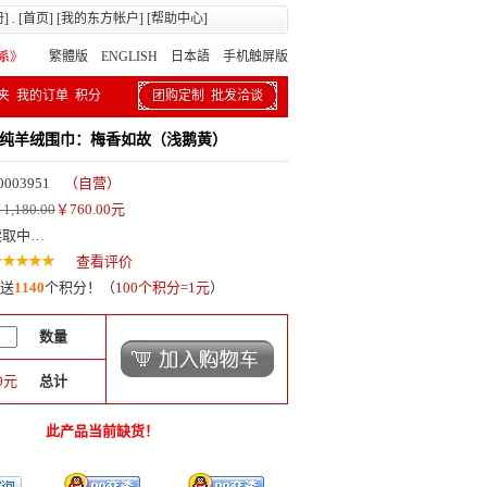
册
] . [
首页
] [
我的东方帐户
] [
帮助中心
]
繁體版
ENGLISH 日本語
手机触屏版
夹
我的订单
积分
团购定制
批发洽谈
0%纯羊绒围巾：梅香如故（浅鹅黄）
0003951
（自营）
1,180.00
￥
760.00
元
读取中…
查看评价
送
1140
个积分！（
100个积分=1元
）
数量
0
元
总计
此产品当前缺货！