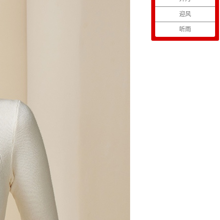
迎风
听雨