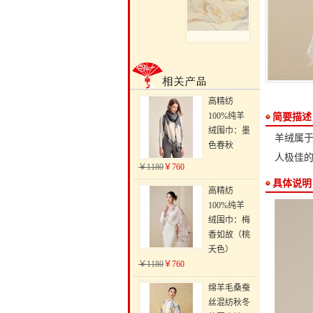
高精纺
100%纯羊
简要描述
绒围巾：墨
羊绒属于
色春秋
人极佳
￥1180
￥760
具体说明
高精纺
100%纯羊
绒围巾：梅
香如故（桃
夭色）
￥1180
￥760
绵羊毛桑蚕
丝混纺秋冬