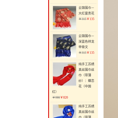
云锦围巾－
大红富贵花
￥315
￥135
云锦围巾－
深蓝色祥龙
甲骨文
￥315
￥135
纯手工苏绣
真丝围巾丝
巾（带薄
纱）：蝶恋
花（中国
红）
￥980
￥820
纯手工苏绣
真丝围巾丝
巾（带薄