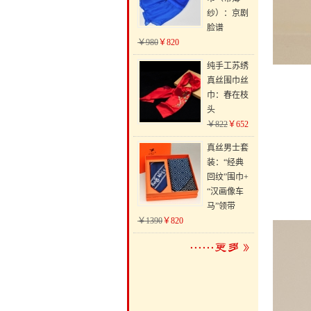
纱）：京剧
脸谱
￥980
￥820
纯手工苏绣
真丝围巾丝
巾：春在枝
头
￥822
￥652
真丝男士套
装：“经典
回纹”围巾+
“汉画像车
马”领带
￥1390
￥820