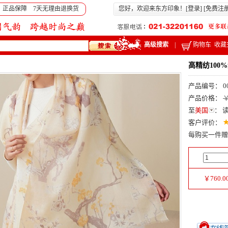
 正品保障 7天无理由退换货
您好，欢迎来东方印象！[
登录
] [
免费注
高级搜索
|
购物车
收藏
高精纺10
产品编号： 0
产品价格：
￥
至
美国
：
客户评价：
每购买一件赠
￥
760.0