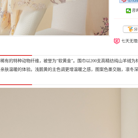
咨询
七天无理
稀有的特种动物纤维，被誉为“软黄金”。围巾以200支高精纺纯山羊绒
的亲肤温暖的体验。浅鹅黄的主色调更增温暖之感，图案色墨交融，凛冬