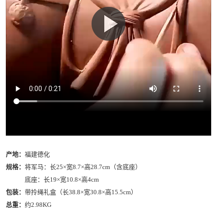
产地：
福建德化
规格：
将军马：长25×宽8.7×高28.7cm（含底座）
底座：长19×宽10.8×高4cm
包装：
带拎绳礼盒（长38.8×宽30.8×高15.5cm）
总重：
约2.98KG