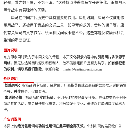
轻盈，乘之数百里，不饥不渴。”这种特点使得唐马在长途细作、追擒敌人
等作战中有着独特的优势。
唐马在中国古代历史中具有重要的作用。唐朝时期，唐马不仅被用作
军用战马，还被用于贵族的交通工具，如皇帝的龙舆，贵族的轿子等。唐
代有关唐马的文学作品、绘画和民间故事也不少，这些都是反映唐代社会
生活的重要见证。
图片说明
东方印象同时致力于中国文化的传播，本页
文化背景
内容中的
引用图片多来源于
网络
，因无法追溯图片源头和权利人，故不能确定图片是否为共享，
如有侵犯您
的权利，请联系我们删除
，联系邮箱：master@eastimpression.com
价格说明
·划线价格：
指商品的专柜价、吊牌价、厂商指导价或该商品的曾经展示过的销售
价等，
并非原价
，仅供参考。
·未划线价格
：指商品的
实时标价
，不因表述的差异改变性质。具体成交价格根据
商品参加活动，或会员使用优惠券、积分等发生变化，最终以订单结算页价格为
准。
广告词说明
本页上的
绝对化用词与功能性用词在此声明全部失效
。个别出现的最高级广告