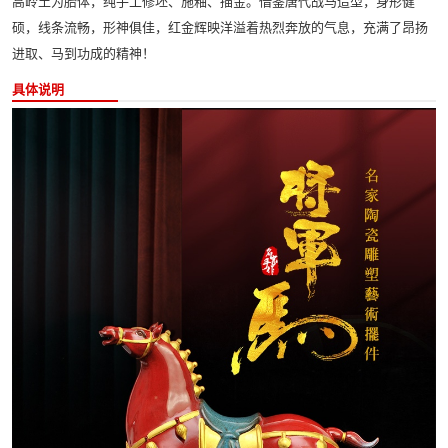
高岭土为胎体，纯手工修坯、施釉、描金。借鉴唐代战马造型，身形健
硕，线条流畅，形神俱佳，红金辉映洋溢着热烈奔放的气息，充满了昂扬
进取、马到功成的精神！
具体说明