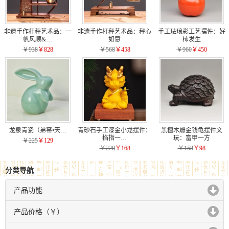
非遗手作杆秤艺术品：一
非遗手作杆秤艺术品：秤心
手工珐琅彩工艺摆件：好
帆风顺&…
如意
柿发生
￥938
￥828
￥568
￥458
￥960
￥450
龙泉青瓷（弟窑•天…
青砂石手工漆金小龙摆件：
黑檀木雕金钱龟摆件文
掐指一…
玩：富甲一方
￥225
￥129
￥220
￥168
￥158
￥98
分类导航
产品功能
click to expand contents
产品价格（￥）
click to expand contents