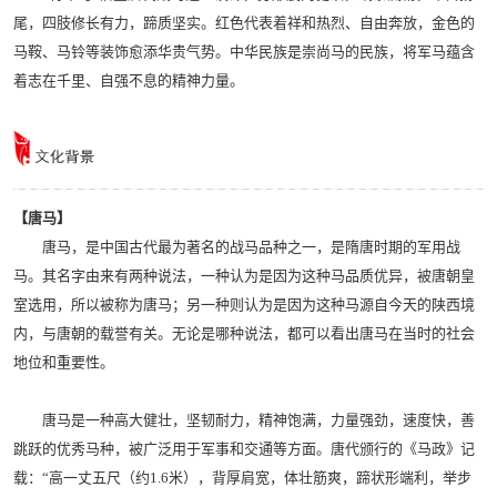
尾，四肢修长有力，蹄质坚实。红色代表着祥和热烈、自由奔放，金色的
马鞍、马铃等装饰愈添华贵气势。中华民族是崇尚马的民族，将军马蕴含
着志在千里、自强不息的精神力量。
【唐马】
唐马，是中国古代最为著名的战马品种之一，是隋唐时期的军用战
马。其名字由来有两种说法，一种认为是因为这种马品质优异，被唐朝皇
室选用，所以被称为唐马；另一种则认为是因为这种马源自今天的陕西境
内，与唐朝的载誉有关。无论是哪种说法，都可以看出唐马在当时的社会
地位和重要性。
唐马是一种高大健壮，坚韧耐力，精神饱满，力量强劲，速度快，善
跳跃的优秀马种，被广泛用于军事和交通等方面。唐代颁行的《马政》记
载：“高一丈五尺（约1.6米），背厚肩宽，体壮筋爽，蹄状形端利，举步