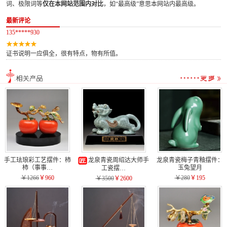
词、极限词等
仅在本网站范围内对比
，如“最高级”意思本网站内最高级。
最新评论
135*****930
证书说明一应俱全，很有特点，物有所值。
手工珐琅彩工艺摆件：柿
龙泉青瓷周绍达大师手
龙泉青瓷梅子青釉摆件：
柿（事事…
玉兔望月
工瓷摆…
￥1266
￥960
￥280
￥195
￥3500
￥2600