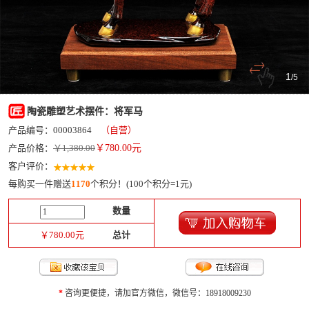
1
/
5
陶瓷雕塑艺术摆件：将军马
产品编号：00003864
（自营）
产品价格：
￥1,380.00
￥
780.00
元
客户评价：
每购买一件赠送
1170
个积分！(100个积分=1元)
数量
￥
780.00
元
总计
*
咨询更便捷，请加官方微信，微信号：18918009230