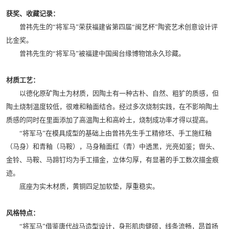
获奖、收藏记录：
曾祎先生的“将军马”荣获福建省第四届“闽艺杯”陶瓷艺术创意设计评
比金奖。
曾祎先生的“将军马”被福建中国闽台缘博物馆永久珍藏。
材质工艺：
以德化原矿陶土为材质，因陶土有一种古朴、自然、粗犷的质感，但
陶土烧制温度较低，很难和釉面结合。经过多次烧制实践，在不影响陶土
质感的同时在里面添加了高温陶土和高岭土，烧制成功率才得以提高。
“将军马”在模具成型的基础上由曾祎先生手工精修坯、手工施红釉
（马身）和青釉（马鞍），马身釉面红（青）中透黑，光亮如鉴；辔头、
金铃、马鞍、马蹄钉均为手工描金，立体匀厚，有显著的手工数次描金痕
迹。
底座为实木材质，黄铜四足加软垫，厚重稳实。
风格特点：
“将军马”借鉴唐代战马造型设计，身形肌肉健硕，线条流畅，昂首扬