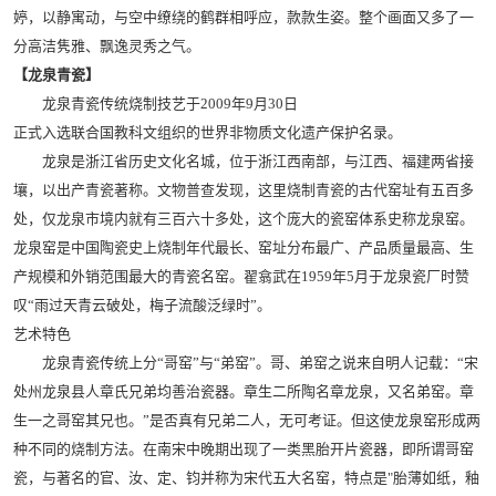
婷，以静寓动，与空中缭绕的鹤群相呼应，款款生姿。整个画面又多了一
分高洁隽雅、飘逸灵秀之气。
【龙泉青瓷】
龙泉青瓷传统烧制技艺于2009年9月30日
正式入选联合国教科文组织的世界非物质文化遗产保护名录。
龙泉是浙江省历史文化名城，位于浙江西南部，与江西、福建两省接
壤，以出产青瓷著称。文物普查发现，这里烧制青瓷的古代窑址有五百多
处，仅龙泉市境内就有三百六十多处，这个庞大的瓷窑体系史称龙泉窑。
龙泉窑是中国陶瓷史上烧制年代最长、窑址分布最广、产品质量最高、生
产规模和外销范围最大的青瓷名窑。翟翕武在1959年5月于龙泉瓷厂时赞
叹“雨过天青云破处，梅子流酸泛绿时”。
艺术特色
龙泉青瓷传统上分“哥窑”与“弟窑”。哥、弟窑之说来自明人记载：“宋
处州龙泉县人章氏兄弟均善治瓷器。章生二所陶名章龙泉，又名弟窑。章
生一之哥窑其兄也。”是否真有兄弟二人，无可考证。但这使龙泉窑形成两
种不同的烧制方法。在南宋中晚期出现了一类黑胎开片瓷器，即所谓哥窑
瓷，与著名的官、汝、定、钧并称为宋代五大名窑，特点是"胎薄如纸，釉