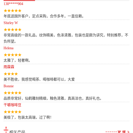
138*****904
年底送国外客户，定点采购，合作多年，一直信赖。
Shirley W
非常高级的一款礼品，纹饰精美，色泽清雅，包装也是颇为讲究，特别推荐，不
负所望。
Helena
太雅了，轻奢啊。
雨霖霖
美不胜收，我感觉喝茶、喝咖啡都可以，大爱
Bonnie
品质非常好，仙鹤雕刻精细，釉色清雅，真高洁也，真好礼也。
干嚼咖啡豆
美极了，包装太高端，过了啊！