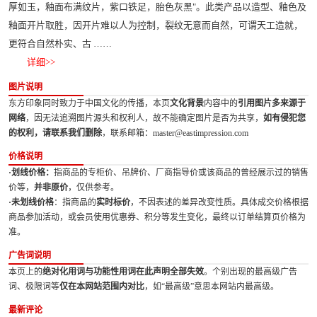
厚如玉，釉面布满纹片，紫口铁足，胎色灰黑"。此类产品以造型、釉色及
釉面开片取胜，因开片难以人为控制，裂纹无意而自然，可谓天工造就，
更符合自然朴实、古 ……
详细>>
图片说明
东方印象同时致力于中国文化的传播，本页
文化背景
内容中的
引用图片多来源于
网络
，因无法追溯图片源头和权利人，故不能确定图片是否为共享，
如有侵犯您
的权利，请联系我们删除
，联系邮箱：master@eastimpression.com
价格说明
·划线价格：
指商品的专柜价、吊牌价、厂商指导价或该商品的曾经展示过的销售
价等，
并非原价
，仅供参考。
·未划线价格
：指商品的
实时标价
，不因表述的差异改变性质。具体成交价格根据
商品参加活动，或会员使用优惠券、积分等发生变化，最终以订单结算页价格为
准。
广告词说明
本页上的
绝对化用词与功能性用词在此声明全部失效
。个别出现的最高级广告
词、极限词等
仅在本网站范围内对比
，如“最高级”意思本网站内最高级。
最新评论