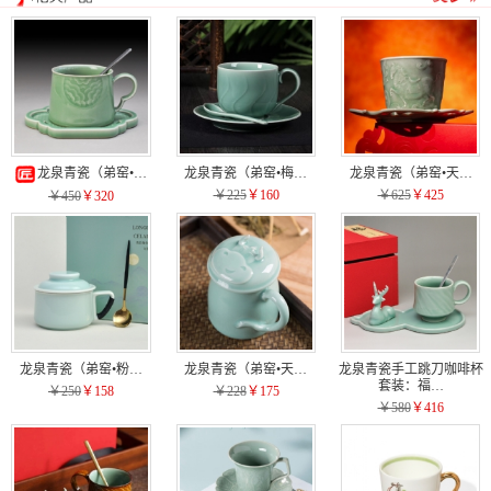
龙泉青瓷（弟窑•…
龙泉青瓷（弟窑•梅…
龙泉青瓷（弟窑•天…
￥225
￥160
￥625
￥425
￥450
￥320
龙泉青瓷（弟窑•粉…
龙泉青瓷（弟窑•天…
龙泉青瓷手工跳刀咖啡杯
套装：福…
￥250
￥158
￥228
￥175
￥580
￥416