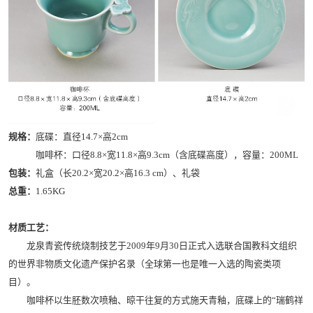
规格：
底碟：直径14.7×高2cm
咖啡杯：口径8.8×宽11.8×高9.3cm（含底碟高度），容量：200ML
包装：
礼盒（长20.2×宽20.2×高16.3 cm）、礼袋
总重：
1.65KG
材质工艺：
龙泉青瓷传统烧制技艺于2009年9月30日正式入选联合国教科文组织
的世界非物质文化遗产保护名录（全球第一也是唯一入选的陶瓷类项
目）。
咖啡杯以生胚数次喷釉、晾干往复的方式施天青釉，底碟上的“瑞鹤祥