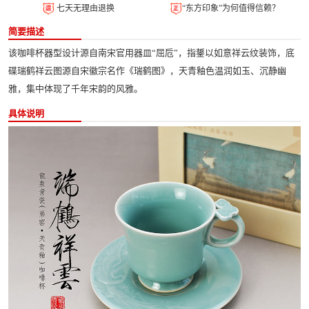
七天无理由退换
“东方印象”为何值得信赖？
简要描述
该咖啡杯器型设计源自南宋官用器皿“屈卮”，指鋬以如意祥云纹装饰，底
碟瑞鹤祥云图源自宋徽宗名作《瑞鹤图》，天青釉色温润如玉、沉静幽
雅，集中体现了千年宋韵的风雅。
具体说明