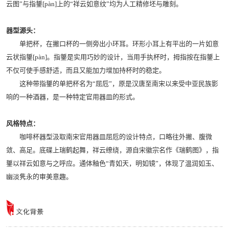
云图”与指鋬[pàn]上的“祥云如意纹”均为人工精修坯与雕刻。
器型源头：
单把杯，在撇口杯的一侧旁出小环耳。环形小耳上有平出的一片如意
云状指鋬[pàn]。指鋬是实用巧妙的设计，当用手执杯时，拇指按在指鋬上
不仅可使手感舒适，而且又能加力增加持杯时的稳定。
这种带指鋬的单把杯名为“屈卮”，原是汉唐至南宋以来受中亚民族影
响的一种酒器，是一种特定官用器皿的形式。
风格特点：
咖啡杯器型汲取南宋官用器皿屈卮的设计特点，口略往外撇、腹微
敛、高足。底碟上瑞鹤起舞，祥云缭绕，源自宋徽宗名作《瑞鹤图》，指
鋬以祥云如意与之呼应。通体釉色“青如天，明如镜”，体现了温润如玉、
幽淡隽永的审美意趣。