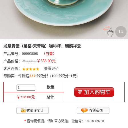
1
/
4
龙泉青瓷（弟窑•天青釉）咖啡杯：瑞鹤祥云
产品编号：00003808
（自营）
产品价格：
￥388.00
￥
358.00
元
客户评价：
查看评价
每购买一件赠送
537
个积分！(100个积分=1元)
数量
￥
358.00
元
总计
*
咨询更便捷，请加官方微信，微信号：18918009230