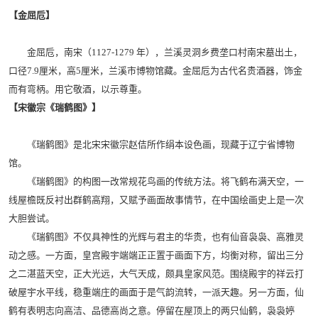
【金屈卮】
金屈卮，南宋（1127-1279 年），兰溪灵洞乡费垄口村南宋墓出土，
口径7.9厘米，高5厘米，兰溪市博物馆藏。金屈卮为古代名贵酒器，饰金
而有弯柄。用它敬酒，以示尊重。
【宋徽宗《瑞鹤图》】
《瑞鹤图》是北宋宋徽宗赵佶所作绢本设色画，现藏于辽宁省博物
馆。
《瑞鹤图》的构图一改常规花鸟画的传统方法。将飞鹤布满天空，一
线屋檐既反衬出群鹤高翔，又赋予画面故事情节，在中国绘画史上是一次
大胆尝试。
《瑞鹤图》不仅具神性的光辉与君主的华贵，也有仙音袅袅、高雅灵
动之感。一方面，皇宫殿宇端端正正置于画面下方，均衡对称，留出三分
之二湛蓝天空，正大光远，大气天成，颇具皇家风范。围绕殿宇的祥云打
破屋宇水平线，稳重端庄的画面于是气韵流转，一派天趣。另一方面，仙
鹤有表明志向高洁、品德高尚之意。停留在屋顶上的两只仙鹤，袅袅婷