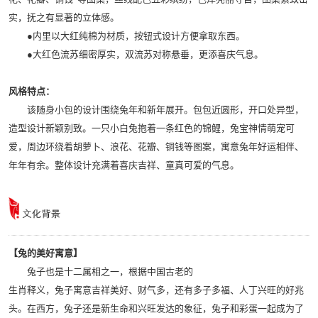
实，抚之有显著的立体感。
●内里以大红纯棉为材质，按钮式设计方便拿取东西。
●大红色流苏细密厚实，双流苏对称悬垂，更添喜庆气息。
风格特点：
该随身小包的设计围绕兔年和新年展开。包包近圆形，开口处异型，
造型设计新颖别致。一只小白兔抱着一条红色的锦鲤，兔宝神情萌宠可
爱，周边环绕着胡萝卜、浪花、花瓣、铜钱等图案，寓意兔年好运相伴、
年年有余。整体设计充满着喜庆吉祥、童真可爱的气息。
【兔的美好寓意】
兔子也是十二属相之一，根据中国古老的
生肖释义，兔子寓意吉祥美好、财气多，还有多子多福、人丁兴旺的好兆
头。在西方，兔子还是新生命和兴旺发达的象征，兔子和彩蛋一起成为了