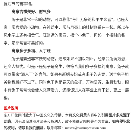
复活节的吉祥物。
寓意吉祥美好、财气多
兔子是非常平和的动物，可以称作“与世无争的和平主义者”，也是大
家非常喜爱的小动物。在神话中，常与月亮上的桂树联系在一起。所以在
风水学上还有招贵气、旺财运的寓意，摆个小兔子，再起一个招财的名
字，是非常吉祥美好的。
寓意多子多福、人丁旺
兔子是繁殖非常快的动物，通常如果不加以制止，经常会兔满为患，
还令人担忧。但是正是兔子是窝生，很符合我们多子多福的寓意，兔子就
可以带来“添人丁”的喜气。如果有新婚夫妇或者求子的夫妻，送个兔子相
关物品最好不过了。同时兔子也是春天的象征，万物复苏，生机勃勃，眼
中有兔子常常也会使人充满活力，还能促进人在事业上有干劲，更上一层
楼。
图片说明
东方印象同时致力于中国文化的传播，本页
文化背景
内容中的
引用图片多来源于
网络
，因无法追溯图片源头和权利人，故不能确定图片是否为共享，
如有侵犯您
的权利，请联系我们删除
，联系邮箱：master@eastimpression.com