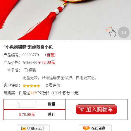
1
/
4
“小兔抱锦鲤”刺绣随身小包
产品编号：00003779
（自营）
产品价格：
￥136.00
￥
78.00
元
※节省：
裸装
无盒无袋，只做运输安全保护，自用更实惠。
客户评价：
查看评价
每购买一件赠送
117
个积分！(100个积分=1元)
数量
￥
78.00
元
总计