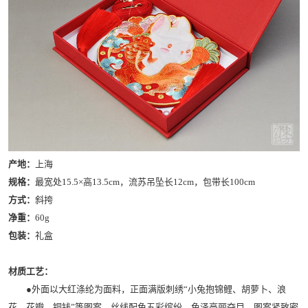
产地：
上海
规格：
最宽处15.5×高13.5cm，流苏吊坠长12cm，包带长100cm
方式：
斜挎
净重：
60g
包装：
礼盒
材质工艺：
●外面以大红涤纶为面料，正面满版刺绣“小兔抱锦鲤、胡萝卜、浪
花、花瓣、铜钱”等图案，丝线配色五彩缤纷，色泽亮丽夺目，图案紧致密