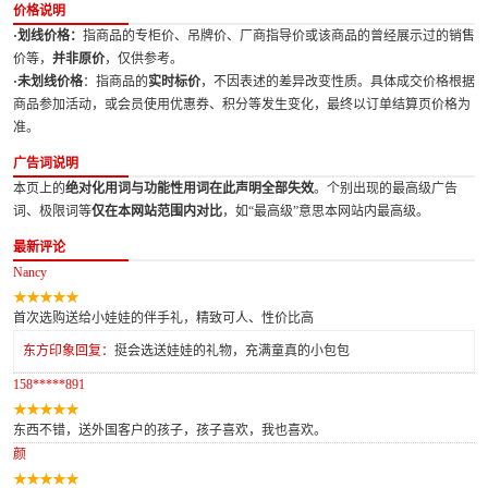
价格说明
·划线价格：
指商品的专柜价、吊牌价、厂商指导价或该商品的曾经展示过的销售
价等，
并非原价
，仅供参考。
·未划线价格
：指商品的
实时标价
，不因表述的差异改变性质。具体成交价格根据
商品参加活动，或会员使用优惠券、积分等发生变化，最终以订单结算页价格为
准。
广告词说明
本页上的
绝对化用词与功能性用词在此声明全部失效
。个别出现的最高级广告
词、极限词等
仅在本网站范围内对比
，如“最高级”意思本网站内最高级。
最新评论
Nancy
首次选购送给小娃娃的伴手礼，精致可人、性价比高
东方印象回复：
挺会选送娃娃的礼物，充满童真的小包包
158*****891
东西不错，送外国客户的孩子，孩子喜欢，我也喜欢。
颜