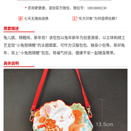
*
咨询更便捷，请加官方微信，微信号：18918009230
七天无理由退换
“东方印象”为何值得信赖？
简要描述
兔儿跳，锦鲤闹，新年到！该包包以兔年新年为创意源泉，以立体刺绣工
艺呈现“小兔抱锦鲤”的主题图案，可作为汉服包包、随身小包等。癸卯兔
年，背上“小兔抱锦鲤”包包，将福气好运、健康平安一起随身携带。
具体说明