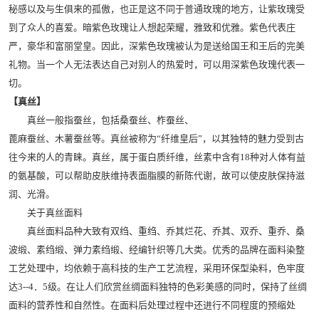
秘感以及与生俱来的孤傲，也正是这不同于普通玫瑰的地方，让紫玫瑰受
到了众人的喜爱。暗紫色玫瑰让人想起荣耀，雅致和优雅。紫色代表庄
严，豪华和富丽堂皇。因此，深紫色玫瑰被认为是送给国王和王后的完美
礼物。当一个人无法表达自己对别人的热爱时，可以用深紫色玫瑰代表一
切。
【真丝】
真丝一般指蚕丝，包括桑蚕丝、柞蚕丝、
蓖麻蚕丝、木薯蚕丝等。真丝被称为“纤维皇后”，以其独特的魅力受到古
往今来的人的青睐。真丝，属于蛋白质纤维，丝素中含有18种对人体有益
的氨基酸，可以帮助皮肤维持表面脂膜的新陈代谢，故可以使皮肤保持滋
润、光滑。
关于真丝面料
真丝面料品种大致有双绉、重绉、乔其烂花、乔其、双乔、重乔、桑
波缎、素绉缎、弹力素绉缎、经编针织等几大类。优秀的品牌在面料染整
工艺处理中，均依赖于高科技的生产工艺流程，采用环保型染料，色牢度
达3--4．5级。在让人们欣赏丝绸面料独特的色彩美感的同时，保持了丝绸
面料的营养性和自然性。在面料后处理过程中还进行不同程度的预缩处