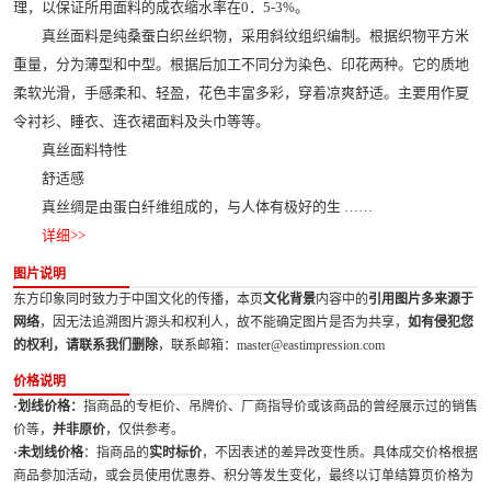
理，以保证所用面料的成衣缩水率在0．5-3%。
真丝面料是纯桑蚕白织丝织物，采用斜纹组织编制。根据织物平方米
重量，分为薄型和中型。根据后加工不同分为染色、印花两种。它的质地
柔软光滑，手感柔和、轻盈，花色丰富多彩，穿着凉爽舒适。主要用作夏
令衬衫、睡衣、连衣裙面料及头巾等等。
真丝面料特性
舒适感
真丝绸是由蛋白纤维组成的，与人体有极好的生 ……
详细>>
图片说明
东方印象同时致力于中国文化的传播，本页
文化背景
内容中的
引用图片多来源于
网络
，因无法追溯图片源头和权利人，故不能确定图片是否为共享，
如有侵犯您
的权利，请联系我们删除
，联系邮箱：master@eastimpression.com
价格说明
·划线价格：
指商品的专柜价、吊牌价、厂商指导价或该商品的曾经展示过的销售
价等，
并非原价
，仅供参考。
·未划线价格
：指商品的
实时标价
，不因表述的差异改变性质。具体成交价格根据
商品参加活动，或会员使用优惠券、积分等发生变化，最终以订单结算页价格为