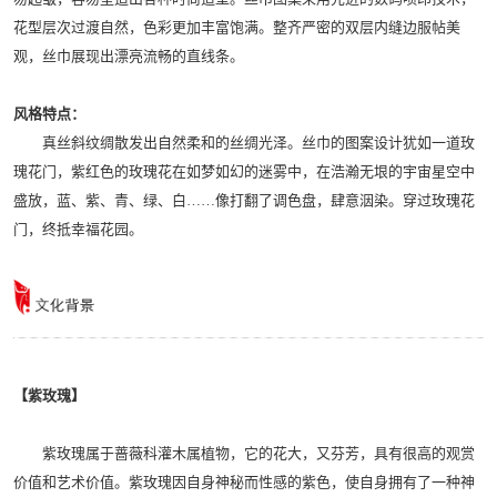
花型层次过渡自然，色彩更加丰富饱满。整齐严密的双层内缝边服帖美
观，丝巾展现出漂亮流畅的直线条。
风格特点：
真丝斜纹绸散发出自然柔和的丝绸光泽。丝巾的图案设计犹如一道玫
瑰花门，紫红色的玫瑰花在如梦如幻的迷雾中，在浩瀚无垠的宇宙星空中
盛放，蓝、紫、青、绿、白……像打翻了调色盘，肆意洇染。穿过玫瑰花
门，终抵幸福花园。
【紫玫瑰】
紫玫瑰属于蔷薇科灌木属植物，它的花大，又芬芳，具有很高的观赏
价值和艺术价值。紫玫瑰因自身神秘而性感的紫色，使自身拥有了一种神