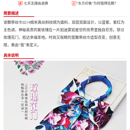
七天无理由退换
“东方印象”为何值得信赖？
简要描述
该飘带丝巾以14姆米真丝斜纹绸为面料，双层双面设计，以蓝紫、紫红为
主色调，神秘高贵的紫玫瑰在一片如迷雾如星空的世界里独自芬芳。穿过
玫瑰花门，抵达幸福圣地。时尚又吸睛的宽飘带丝巾造型百变，创意无
限，美由“我”来定义。
具体说明