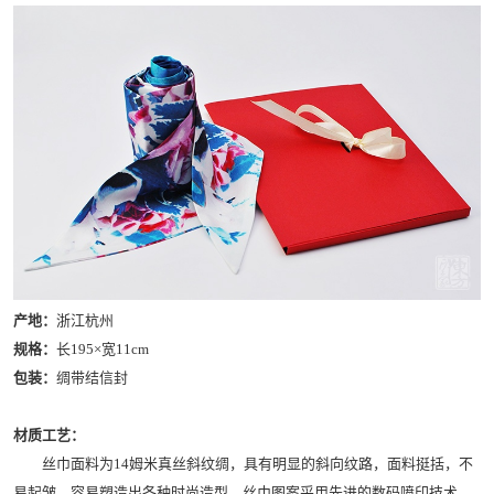
产地：
浙江杭州
规格：
长195×宽11cm
包装：
绸带结信封
材质工艺：
丝巾面料为14姆米真丝斜纹绸，具有明显的斜向纹路，面料挺括，不
易起皱，容易塑造出各种时尚造型。丝巾图案采用先进的数码喷印技术，