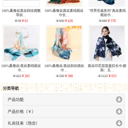
100%桑蚕丝真丝斜纹绸飘
100%桑蚕丝真丝素绉缎丝
“世界名画系列”真丝素绉
带丝…
巾长…
缎丝巾…
￥98
￥62
￥660
￥426
￥680
￥378
100%桑蚕丝/真丝素绉缎丝
100%桑蚕丝/真丝斜纹绸丝
真丝印花双层盘扣长巾/披
巾…
巾…
肩：玉…
￥432
￥282
￥580
￥368
￥1125
￥655
分类导航
产品功能
click to expand contents
产品价格（￥）
click to expand contents
礼尚往来（场合）