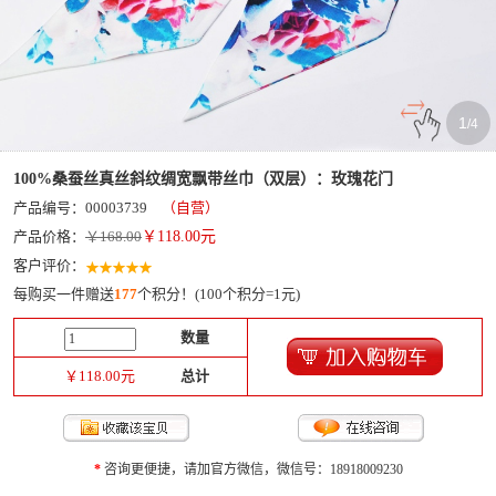
1
/
4
100%桑蚕丝真丝斜纹绸宽飘带丝巾（双层）：玫瑰花门
产品编号：00003739
（自营）
产品价格：
￥168.00
￥
118.00
元
客户评价：
每购买一件赠送
177
个积分！(100个积分=1元)
数量
￥
118.00
元
总计
*
咨询更便捷，请加官方微信，微信号：18918009230