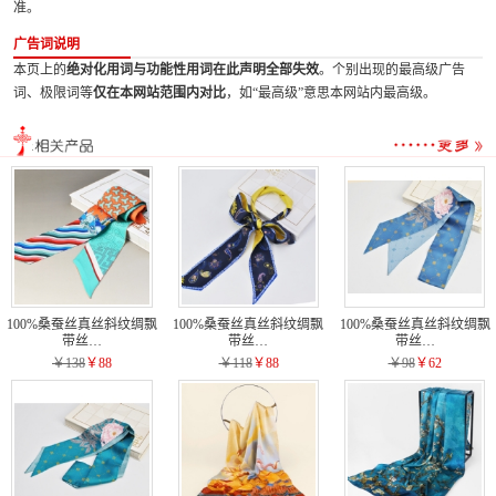
准。
广告词说明
本页上的
绝对化用词与功能性用词在此声明全部失效
。个别出现的最高级广告
词、极限词等
仅在本网站范围内对比
，如“最高级”意思本网站内最高级。
100%桑蚕丝真丝斜纹绸飘
100%桑蚕丝真丝斜纹绸飘
100%桑蚕丝真丝斜纹绸飘
带丝…
带丝…
带丝…
￥138
￥88
￥118
￥88
￥98
￥62