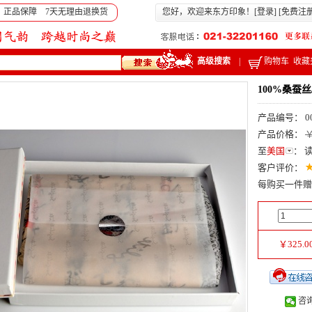
 正品保障 7天无理由退换货
您好，欢迎来东方印象！[
登录
] [
免费注
高级搜索
|
购物车
收藏
100%桑蚕
产品编号： 0
产品价格：
￥
至
美国
：
客户评价：
每购买一件赠
￥
325.0
咨询