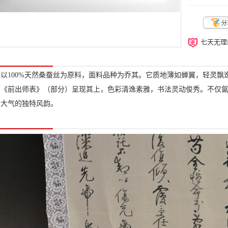
七天无理
以100%天然桑蚕丝为原料，面料品种为乔其。它质地薄如蝉翼，轻灵飘
篇《前出师表》（部分）呈现其上，色彩清逸素雅，书法灵动俊秀。不仅
容大气的独特风韵。