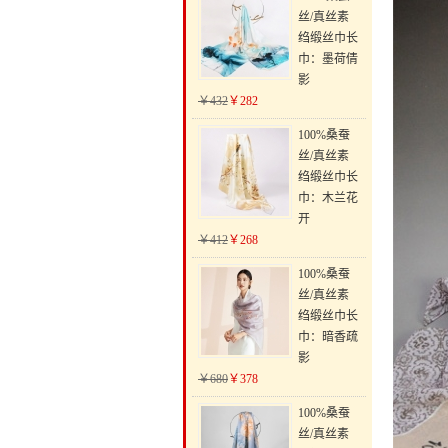
丝/真丝素
绉缎丝巾长
巾：墨荷倩
影
￥432
￥282
100%桑蚕
丝/真丝素
绉缎丝巾长
巾：木兰花
开
￥412
￥268
100%桑蚕
丝/真丝素
绉缎丝巾长
巾：暗香疏
影
￥680
￥378
100%桑蚕
丝/真丝素