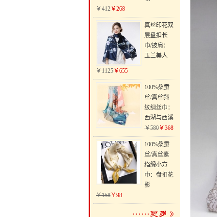
￥412
￥268
真丝印花双
层盘扣长
巾/披肩：
玉兰美人
￥1125
￥655
100%桑蚕
丝/真丝斜
纹绸丝巾：
西湖与西溪
￥580
￥368
100%桑蚕
丝/真丝素
绉缎小方
巾：盘扣花
影
￥158
￥98