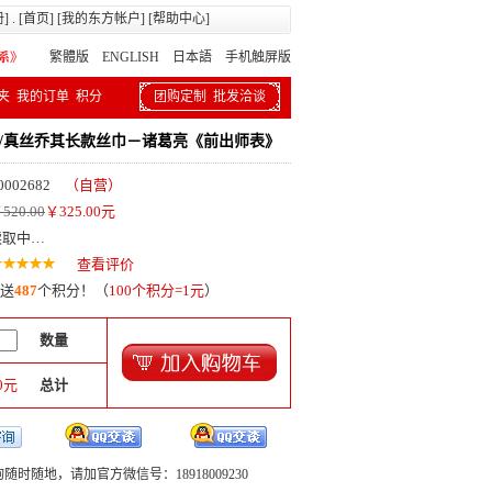
册
] . [
首页
] [
我的东方帐户
] [
帮助中心
]
繁體版
ENGLISH 日本語
手机触屏版
夹
我的订单
积分
团购定制
批发洽谈
丝/真丝乔其长款丝巾－诸葛亮《前出师表》
0002682
（自营）
520.00
￥
325.00
元
读取中…
查看评价
送
487
个积分！（
100个积分=1元
）
数量
0
元
总计
随时随地，请加官方微信号：18918009230