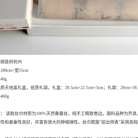
丝绸首府杭州
180cm×宽55cm
40g
质天地盖礼盒，纸质礼袋。礼盒：28.5cm×22.5cm×3cm；礼袋：29cm×36.8
460g
艺：
该款丝巾材质为100%天然桑蚕丝，纯手工精致卷边。面料品种为乔
性和悬垂性良好，并富有很大的伸缩弹性。丝巾图案“前出师表”采用高