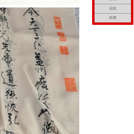
迎风
听雨