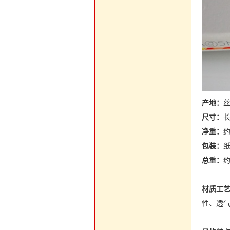
产地：
尺寸：
长
净重：
约
包装：
纸
总重：
约
材质工
性、透气