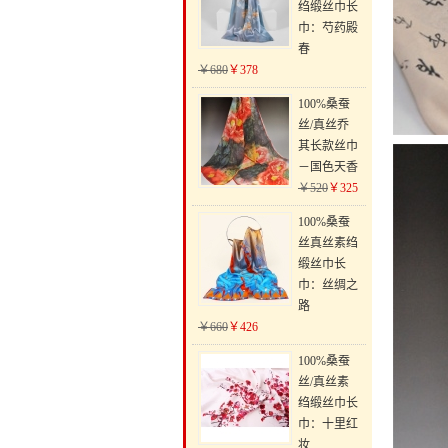
绉缎丝巾长
巾：芍药殿
春
￥680
￥378
100%桑蚕
丝/真丝乔
其长款丝巾
－国色天香
￥520
￥325
100%桑蚕
丝真丝素绉
缎丝巾长
巾：丝绸之
路
￥660
￥426
100%桑蚕
丝/真丝素
绉缎丝巾长
巾：十里红
妆