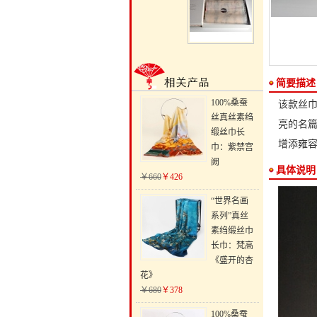
简要描述
100%桑蚕
该款丝巾
丝真丝素绉
亮的名
缎丝巾长
增添雍
巾：紫禁宫
阙
具体说明
￥660
￥426
“世界名画
系列”真丝
素绉缎丝巾
长巾：梵高
《盛开的杏
花》
￥680
￥378
100%桑蚕