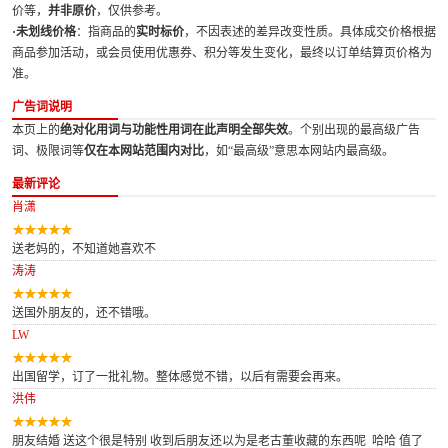
价等，
并非原价
，仅供参考。
·未划线价格
：指商品的
实时标价
，不因表述的差异改变性质。具体成交价格根据
商品参加活动，或会员使用优惠券、积分等发生变化，最终以订单结算页价格为
准。
广告词说明
本页上的
绝对化用词与功能性用词在此声明全部失效
。个别出现的最高级广告
词、极限词等
仅在本网站范围内对比
，如“最高级”意思本网站内最高级。
最新评论
肖潇
送老妈的，不知道她喜欢不
涛涛
送国外朋友的，还不错哦。
LW
出国留学，订了一批礼物。整体感觉不错，以后有需要会再来。
洪伟
朋友结婚 送这个很是特别 收到后朋友还以为是老古董收藏的东西呢 哈哈 值了