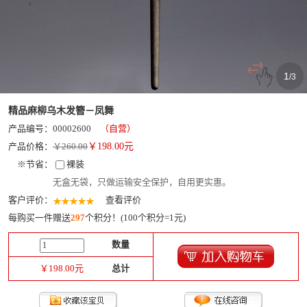
1
/
3
精品麻柳乌木发簪－凤舞
产品编号：00002600
（自营）
产品价格：
￥260.00
￥
198.00
元
※节省：
裸装
无盒无袋，只做运输安全保护，自用更实惠。
客户评价：
查看评价
每购买一件赠送
297
个积分！(100个积分=1元)
数量
￥
198.00
元
总计