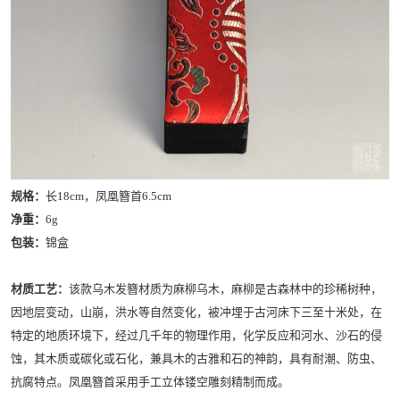
规格：
长18cm，凤凰簪首6.5cm
净重：
6g
包装：
锦盒
材质工艺：
该款乌木发簪材质为麻柳乌木，麻柳是古森林中的珍稀树种，
因地层变动，山崩，洪水等自然变化，被冲埋于古河床下三至十米处，在
特定的地质环境下，经过几千年的物理作用，化学反应和河水、沙石的侵
蚀，其木质或碳化或石化，兼具木的古雅和石的神韵，具有耐潮、防虫、
抗腐特点。凤凰簪首采用手工立体镂空雕刻精制而成。