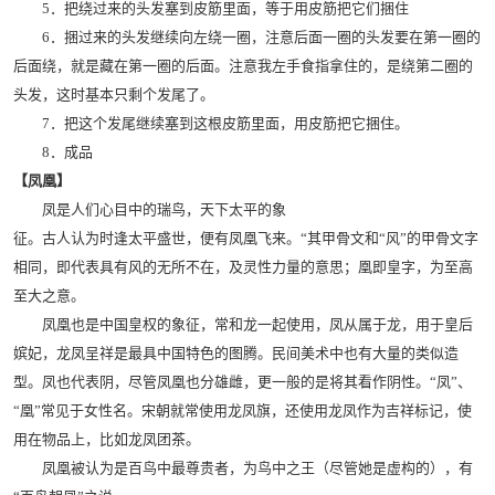
5．把绕过来的头发塞到皮筋里面，等于用皮筋把它们捆住
6．捆过来的头发继续向左绕一圈，注意后面一圈的头发要在第一圈的
后面绕，就是藏在第一圈的后面。注意我左手食指拿住的，是绕第二圈的
头发，这时基本只剩个发尾了。
7．把这个发尾继续塞到这根皮筋里面，用皮筋把它捆住。
8．成品
【凤凰】
凤是人们心目中的瑞鸟，天下太平的象
征。古人认为时逢太平盛世，便有凤凰飞来。“其甲骨文和“风”的甲骨文字
相同，即代表具有风的无所不在，及灵性力量的意思；凰即皇字，为至高
至大之意。
凤凰也是中国皇权的象征，常和龙一起使用，凤从属于龙，用于皇后
嫔妃，龙凤呈祥是最具中国特色的图腾。民间美术中也有大量的类似造
型。凤也代表阴，尽管凤凰也分雄雌，更一般的是将其看作阴性。“凤”、
“凰”常见于女性名。宋朝就常使用龙凤旗，还使用龙凤作为吉祥标记，使
用在物品上，比如龙凤团茶。
凤凰被认为是百鸟中最尊贵者，为鸟中之王（尽管她是虚构的），有