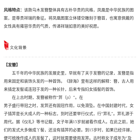
风格特点：
该款乌木发簪整体具有古朴华贵的风格，凤凰是中华民族的图
案，是尊贵祥瑞的象征。将凤凰图案立体镂空雕刻于簪首，也寓意佩戴的
女性具有雍容华贵的气质，传递祥瑞如意的美好祝愿。
【发簪】
五千年的中华民族的发展史里，早就有了关于发簪的记录，发簪是指
用来固定和装饰头发的一种首饰。《辞海》里有这样的解释：簪，古人用
来插定发髻或连冠于发的一种长针，后来专指妇女插髻的首饰。
在上古时期，发簪被称作“笄（ji）”。在
男子盛行带冠之时，发笄还有固冠作用，以免滑坠。在中国封建时代，女
子插笄是长大成人的一种标志，到时还要举行仪式，行“笄礼”。笄礼源于
周代。据《仪礼》等书记载，女子年满15岁就被看作成人。在此之前，她
们的发式大多做成丫髻，还没有插笄的必要。到15岁时，如果已经许嫁，
便可梳挽作成人的发髻了，这时就需要使用发笄。古时称女子成年为“及