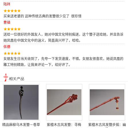
陆祥
买来送老婆的 这种传统古典的发簪很少见了 很珍惜
曹镇
送给一位很好的外国友人，她对中国文化特别痴迷，这个簪子送给她，并且告诉
她凤凰在中国文化中的涵义，简直高兴坏了，哈哈。
伍德
女朋友生日当天收到了，先夸一下发货速度，不错。女朋友很喜欢，她说凤凰的
雕工特别精致，让我来评论一下，给好评了。
精品麻柳乌木发簪－卷草
紫檀木古风发簪：寻梅
紫檀木古风发簪步摇：幽