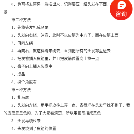
8．也可将发簪另一端插出来，记得要压一络头发在下面，这样盘得更
紧
第二种方法
1．先将头发扎成马尾
2．头发向右绕，注意，此时不以皮筋为中心了，而在皮筋上面
3．再向左绕
4．再向右，就这样绕来绕去，直到把所有的头发都盘进去
5．把发簪插入皮筋里，并且把皮筋位置向上拉一点
6．簪子向上插入头发中
7．成品
8．换个角度看
第三种方法
1．扎马尾
2．头发向左绕，用手把皮往上弄一点，省得埋在头发里找不到了，我
的皮筋是黑色的，为了大家看清楚，所以用画笔描成黄色
3．头发再绕过来
4．头发绕到了皮筋的位置