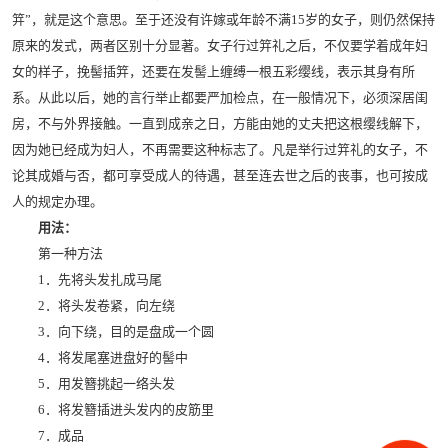
笄”，就是这个意思。至于还没有许嫁或年龄不满15岁的女子，则仍然保持
原来的发式，两者区别十分显著。女子行过笄礼之后，不仅要学着成年妇
女的样子，挽髻插笄，还要在发髻上缠缚一根五彩缨线，表示其身有所
系。从此以后，她的言行举止都要严加检点，在一般情况下，必须深居闺
房，不与外界接触。一直到成亲之日，方能由她的丈夫把这根缨线解下，
因为她已经成为妇人，不再需要这种标志了。凡是举行过笄礼的女子，不
论其成婚与否，都可享受成人的待遇，甚至连去世之后的丧事，也可按成
人的规定办理。
用法：
第一种方法
1．先将头发扎成马尾
2．将头发卷紧，向左绕
3．向下绕，目的是盘成一个圆
4．将发尾塞进盘好的髻中
5．用发簪挑起一络头发
6．将发簪插进头发内的皮筋里
7．成品