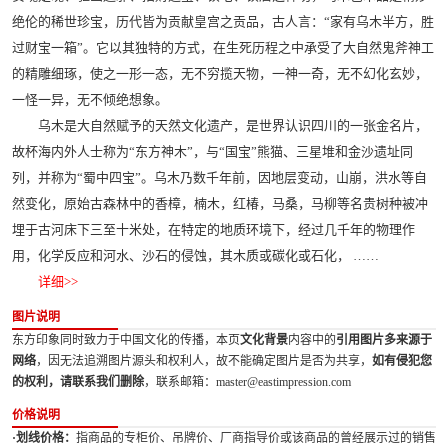
绝伦的稀世珍宝，历代皆为贡献皇宫之贡品，古人言：“家有乌木半方，胜
过财宝一箱”。它以其独特的方式，在生死历程之中承受了大自然鬼斧神工
的精雕细琢，使之一形一态，无不穷揽天物，一神一奇，无不幻化玄妙，
一怪一异，无不倾绝想象。
乌木是大自然赋予的天然文化遗产，是世界认识四川的一张金名片，
故杯海内外人士称为“东方神木”，与“国宝”熊猫、三星堆和金沙遗址同
列，并称为“蜀中四宝”。乌木乃数千年前，因地层变动，山崩，洪水等自
然变化，原始古森林中的香樟，楠木，红椿，马桑，马柳等名贵树种被冲
埋于古河床下三至十米处，在特定的地质环境下，经过几千年的物理作
用，化学反应和河水、沙石的侵蚀，其木质或碳化或石化， ……
详细>>
图片说明
东方印象同时致力于中国文化的传播，本页
文化背景
内容中的
引用图片多来源于
网络
，因无法追溯图片源头和权利人，故不能确定图片是否为共享，
如有侵犯您
的权利，请联系我们删除
，联系邮箱：master@eastimpression.com
价格说明
·划线价格：
指商品的专柜价、吊牌价、厂商指导价或该商品的曾经展示过的销售