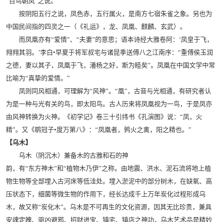
“百鸟朝凤”之说。
按阴阳五行之说，凤色赤，五行属火，是南方七宿朱雀之象。另也为
中国民间指的四灵之一（《礼运》，龙、凤凰、麒麟、玄武）。
而凤凰亦有“爱情”、“夫妻”的意思；语本诗经大雅卷阿：‘凤皇于飞，
翙翙其羽。’李白•早夏于将军叔宅与诸昆季送傅八之江南序：“重傅侯玉润
之德，妻以其子，凤凰于飞，潘杨之好，斯为睦矣”。凤凰在中国文学中常
比喻为“真挚的爱情。”
凤则同风相通，可理解为“风神”。“凰”，古音与光相通，有研究者认
为是一种与光有关的鸟，即太阳鸟。古人历来将凤凰视为一鸟，于是凤亦
由风神转换为火神。《初学记》卷三十引纬书《孔演图》说：“凤，火
精”。又《鹖冠子•度万第八》：“凤凰者，鹑火之禽，阳之精也。”
【乌木】
乌木（阴沉木）兼备木的古雅和石的神
韵，有“东方神木”和“植物木乃伊”之称。由地震、洪水、泥石流将地上植
物生物等全部埋入古河床等低洼处。埋入淤泥中的部分树木，在缺氧、高
压状态下，细菌等微生物的作用下，经长达成千上万年炭化过程形成乌
木，故又称“炭化木”。乌木是不可再生的文化资源，因其无比珍贵，兼具
安魂定魄、驱凶避邪、招财进宝、镇宅、镇店之神功，乌木艺术品是精妙