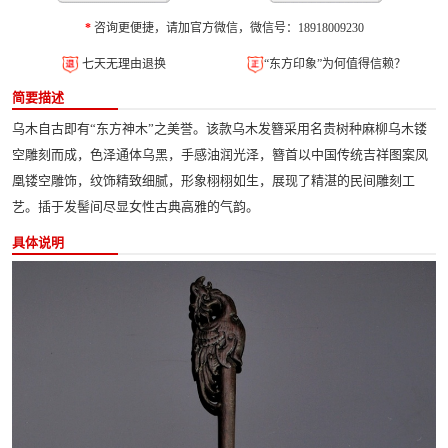
*
咨询更便捷，请加官方微信，微信号：18918009230
七天无理由退换
“东方印象”为何值得信赖？
简要描述
乌木自古即有“东方神木”之美誉。该款乌木发簪采用名贵树种麻柳乌木镂
空雕刻而成，色泽通体乌黑，手感油润光泽，簪首以中国传统吉祥图案凤
凰镂空雕饰，纹饰精致细腻，形象栩栩如生，展现了精湛的民间雕刻工
艺。插于发髻间尽显女性古典高雅的气韵。
具体说明